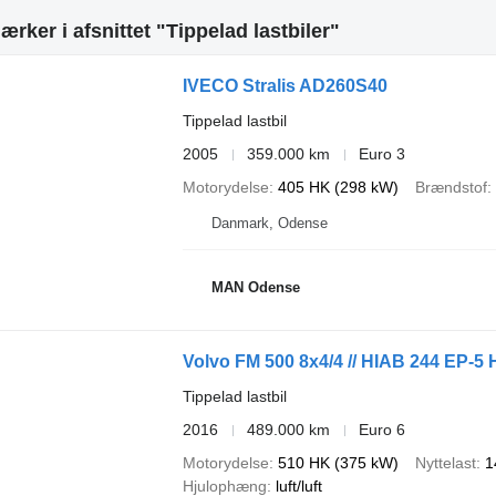
rker i afsnittet "Tippelad lastbiler"
IVECO Stralis AD260S40
Tippelad lastbil
2005
359.000 km
Euro 3
Motorydelse
405 HK (298 kW)
Brændstof
Danmark, Odense
MAN Odense
Volvo FM 500 8x4/4 // HIAB 244 EP-5 H
Tippelad lastbil
2016
489.000 km
Euro 6
Motorydelse
510 HK (375 kW)
Nyttelast
1
Hjulophæng
luft/luft