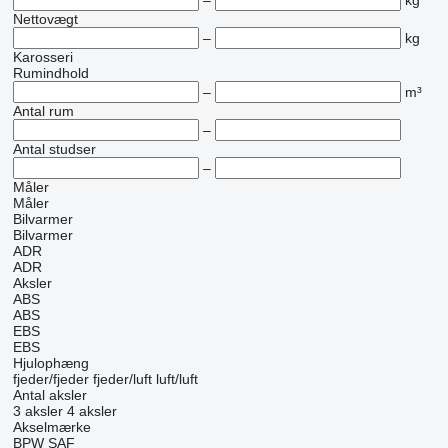
–
kg
Nettovægt
–
kg
Karosseri
Rumindhold
–
m³
Antal rum
–
Antal studser
–
Måler
Måler
Bilvarmer
Bilvarmer
ADR
ADR
Aksler
ABS
ABS
EBS
EBS
Hjulophæng
fjeder/fjeder
fjeder/luft
luft/luft
Antal aksler
3 aksler
4 aksler
Akselmærke
BPW
SAF