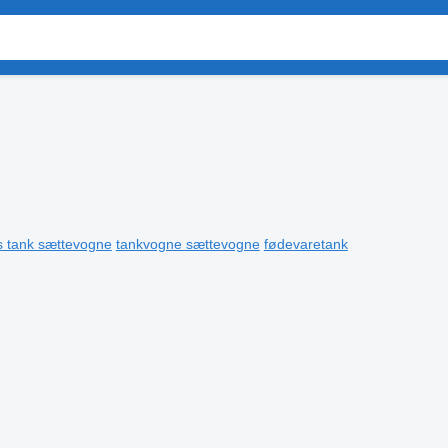
s tank sættevogne
tankvogne sættevogne
fødevaretank