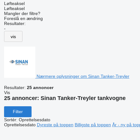
Løfteaksel
Løfteaksel
Mangler der filtre?
Foreslå en ændring
Resultater:
-
vis
Nærmere oplysninger om Sinan Tanker-Treyler
Resultater:
25 annoncer
Vis
25 annoncer:
Sinan Tanker-Treyler tankvogne
Filter
Sortér
:
Oprettelsesdato
Oprettelsesdato
Dyreste på toppen
Billigste på toppen
År - ny på to