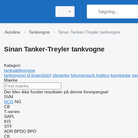
Autoline
Tankvogne
Sinan Tanker-Treyler tankvogne
Sinan Tanker-Treyler tankvogne
Kategori
tanksættevogne
tankvogner til brændstof
silotanke
bitumentank trailers
kemitanke
ga
Mærke
Der blev ikke fundet resultater på denne forespørgsel
SVM
NCG
NG
CB
T-series
SAPL
KIS
STF
ADR
BPDO
BPO
CK