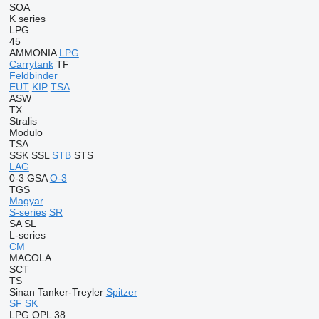
SOA
K series
LPG
45
AMMONIA
LPG
Carrytank
TF
Feldbinder
EUT
KIP
TSA
ASW
TX
Stralis
Modulo
TSA
SSK
SSL
STB
STS
LAG
0-3
GSA
O-3
TGS
Magyar
S-series
SR
SA
SL
L-series
CM
MACOLA
SCT
TS
Sinan Tanker-Treyler
Spitzer
SF
SK
LPG
OPL 38