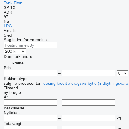
Tank
Titan
SP
TX
ADR
97
NS
LPG
Vis alle
Sted
Søg inden for en radius
Danmark
andre
Ukraine
Pris
–
Reklametype
salg
fra producenten
leasing
kredit
afdragsvis
bytte (indbytningsvare
Tilstand
ny
brugte
År
–
Beskrivelse
Nyttelast
–
kg
Totalvægt