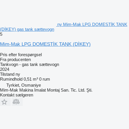
ny Mim-Mak LPG DOMESTİK TANK
(DİKEY) gas tank sættevogn
5
Mim-Mak LPG DOMESTİK TANK (DİKEY)
Pris efter forespørgsel
Fra producenten
Tankvogn - gas tank sættevogn
2024
Tilstand
ny
Rumindhold
0,51 m³
0 rum
Tyrkiet, Osmaniye
Mim-Mak Makina İmalat Montaj San. Tic. Ltd. Şti.
Kontakt sælgeren