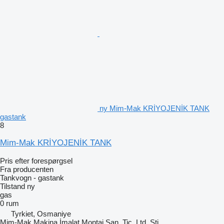
ny Mim-Mak KRİYOJENİK TANK
gastank
8
Mim-Mak KRİYOJENİK TANK
Pris efter forespørgsel
Fra producenten
Tankvogn - gastank
Tilstand
ny
gas
0 rum
Tyrkiet, Osmaniye
Mim-Mak Makina İmalat Montaj San. Tic. Ltd. Şti.