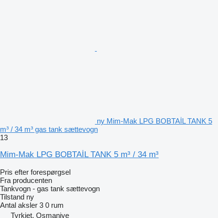
ny Mim-Mak LPG BOBTAİL TANK 5
m³ / 34 m³ gas tank sættevogn
13
Mim-Mak LPG BOBTAİL TANK 5 m³ / 34 m³
Pris efter forespørgsel
Fra producenten
Tankvogn - gas tank sættevogn
Tilstand
ny
Antal aksler
3
0 rum
Tyrkiet, Osmaniye