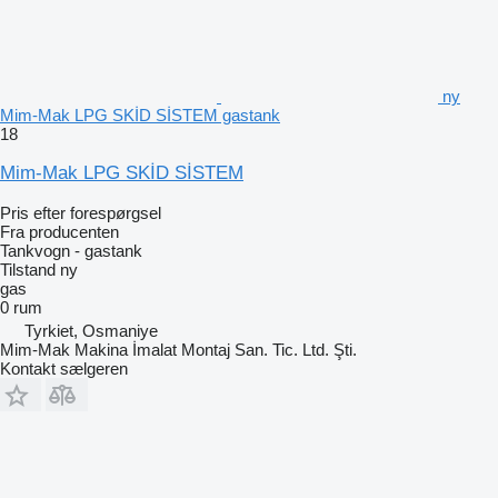
ny
Mim-Mak LPG SKİD SİSTEM gastank
18
Mim-Mak LPG SKİD SİSTEM
Pris efter forespørgsel
Fra producenten
Tankvogn - gastank
Tilstand
ny
gas
0 rum
Tyrkiet, Osmaniye
Mim-Mak Makina İmalat Montaj San. Tic. Ltd. Şti.
Kontakt sælgeren