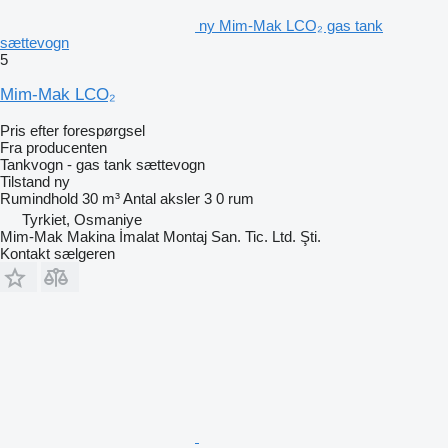
ny Mim-Mak LCO₂ gas tank
sættevogn
5
Mim-Mak LCO₂
Pris efter forespørgsel
Fra producenten
Tankvogn - gas tank sættevogn
Tilstand
ny
Rumindhold
30 m³
Antal aksler
3
0 rum
Tyrkiet, Osmaniye
Mim-Mak Makina İmalat Montaj San. Tic. Ltd. Şti.
Kontakt sælgeren