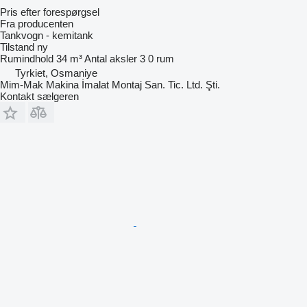
Pris efter forespørgsel
Fra producenten
Tankvogn - kemitank
Tilstand
ny
Rumindhold
34 m³
Antal aksler
3
0 rum
Tyrkiet, Osmaniye
Mim-Mak Makina İmalat Montaj San. Tic. Ltd. Şti.
Kontakt sælgeren