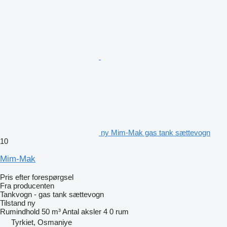
ny Mim-Mak gas tank sættevogn
10
Mim-Mak
Pris efter forespørgsel
Fra producenten
Tankvogn - gas tank sættevogn
Tilstand
ny
Rumindhold
50 m³
Antal aksler
4
0 rum
Tyrkiet, Osmaniye