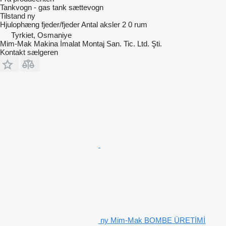
Tankvogn - gas tank sættevogn
Tilstand
ny
Hjulophæng
fjeder/fjeder
Antal aksler
2
0 rum
Tyrkiet, Osmaniye
Mim-Mak Makina İmalat Montaj San. Tic. Ltd. Şti.
Kontakt sælgeren
ny Mim-Mak BOMBE ÜRETİMİ