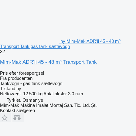
ny Mim-Mak ADR’li 45 - 48 m³
Transport Tank gas tank sættevogn
32
Mim-Mak ADR’li 45 - 48 m³ Transport Tank
Pris efter forespørgsel
Fra producenten
Tankvogn - gas tank sættevogn
Tilstand
ny
Nettovægt
12.500 kg
Antal aksler
3
0 rum
Tyrkiet, Osmaniye
Mim-Mak Makina İmalat Montaj San. Tic. Ltd. Şti.
Kontakt sælgeren