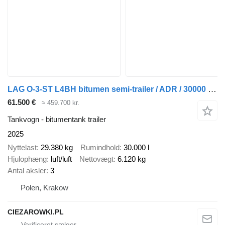
LAG O-3-ST L4BH bitumen semi-trailer / ADR / 30000 l / Several units
61.500 €
≈ 459.700 kr.
Tankvogn - bitumentank trailer
2025
Nyttelast
29.380 kg
Rumindhold
30.000 l
Hjulophæng
luft/luft
Nettovægt
6.120 kg
Antal aksler
3
Polen, Krakow
CIEZAROWKI.PL