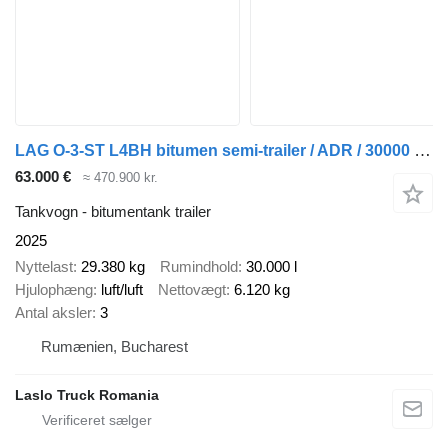
LAG O-3-ST L4BH bitumen semi-trailer / ADR / 30000 l / Several units
63.000 €
≈ 470.900 kr.
Tankvogn - bitumentank trailer
2025
Nyttelast
29.380 kg
Rumindhold
30.000 l
Hjulophæng
luft/luft
Nettovægt
6.120 kg
Antal aksler
3
Rumænien, Bucharest
Laslo Truck Romania