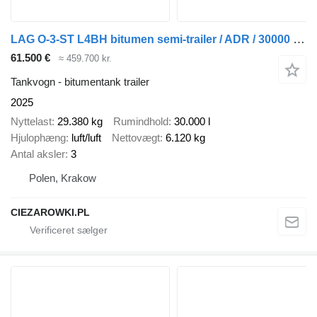
LAG O-3-ST L4BH bitumen semi-trailer / ADR / 30000 l / 4 units
61.500 €
≈ 459.700 kr.
Tankvogn - bitumentank trailer
2025
Nyttelast
29.380 kg
Rumindhold
30.000 l
Hjulophæng
luft/luft
Nettovægt
6.120 kg
Antal aksler
3
Polen, Krakow
CIEZAROWKI.PL