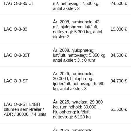
LAG O-3-39 CL
m³, nettovægt: 7.530 kg,
24.500 €
antal aksler: 3
År: 2008, rumindhold: 43
m³, hjulophæng: luft/luft,
LAG O-3-39
19.900 €
nettovægt: 5.300 kg, antal
aksler: 3
År: 2008, hjulophæng:
LAG O-3-39T
luft/luft, nettovægt: 5.850 kg,
34.500 €
antal aksler: 3, : 0 rum
År: 2026, rumindhold:
30.000 l, hjulophæng:
LAG O-3-ST
94.700 €
fjeder/luft, nettovægt: 6.680
kg, antal aksler: 3
År: 2025, nyttelast: 29.380
LAG O-3-ST L4BH
kg, rumindhold: 30.000 l,
bitumen semi-trailer /
61.500 €
hjulophæng: luft/luft,
ADR / 30000 l / 4 units
nettovægt: 6.120 kg
År: 2026, rumindhold: