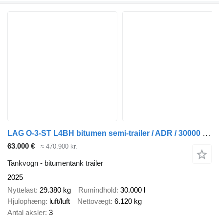
LAG O-3-ST L4BH bitumen semi-trailer / ADR / 30000 l / Several units
63.000 €
≈ 470.900 kr.
Tankvogn - bitumentank trailer
2025
Nyttelast
29.380 kg
Rumindhold
30.000 l
Hjulophæng
luft/luft
Nettovægt
6.120 kg
Antal aksler
3