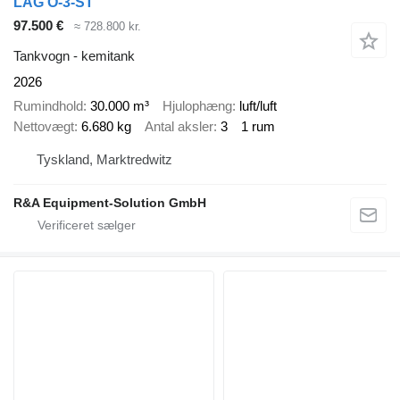
LAG O-3-ST
97.500 €
≈ 728.800 kr.
Tankvogn - kemitank
2026
Rumindhold
30.000 m³
Hjulophæng
luft/luft
Nettovægt
6.680 kg
Antal aksler
3
1 rum
Tyskland, Marktredwitz
R&A Equipment-Solution GmbH