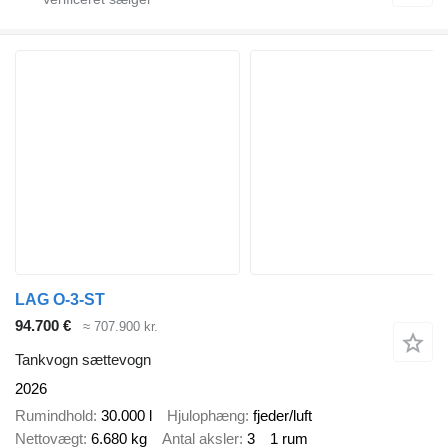
LAG O-3-ST
94.700 €
≈ 707.900 kr.
Tankvogn sættevogn
2026
Rumindhold
30.000 l
Hjulophæng
fjeder/luft
Nettovægt
6.680 kg
Antal aksler
3
1 rum