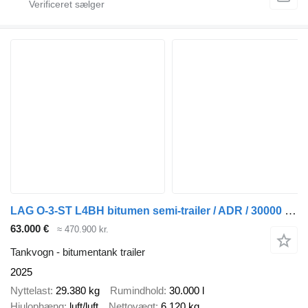
LAG O-3-ST L4BH bitumen semi-trailer / ADR / 30000 l / 4 units
63.000 €
≈ 470.900 kr.
Tankvogn - bitumentank trailer
2025
Nyttelast
29.380 kg
Rumindhold
30.000 l
Hjulophæng
luft/luft
Nettovægt
6.120 kg