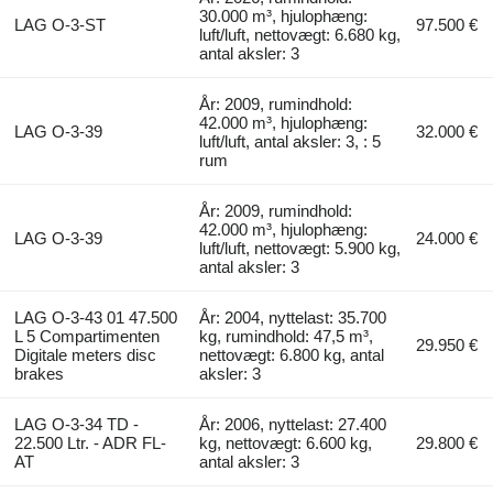
30.000 m³, hjulophæng:
LAG O-3-ST
97.500 €
luft/luft, nettovægt: 6.680 kg,
antal aksler: 3
År: 2009, rumindhold:
42.000 m³, hjulophæng:
LAG O-3-39
32.000 €
luft/luft, antal aksler: 3, : 5
rum
År: 2009, rumindhold:
42.000 m³, hjulophæng:
LAG O-3-39
24.000 €
luft/luft, nettovægt: 5.900 kg,
antal aksler: 3
LAG O-3-43 01 47.500
År: 2004, nyttelast: 35.700
L 5 Compartimenten
kg, rumindhold: 47,5 m³,
29.950 €
Digitale meters disc
nettovægt: 6.800 kg, antal
brakes
aksler: 3
LAG O-3-34 TD -
År: 2006, nyttelast: 27.400
22.500 Ltr. - ADR FL-
kg, nettovægt: 6.600 kg,
29.800 €
AT
antal aksler: 3