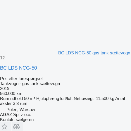
BC LDS NCG-50 gas tank sættevogn
12
BC LDS NCG-50
Pris efter forespørgsel
Tankvogn - gas tank sættevogn
2019
560.000 km
Rumindhold
50 m³
Hjulophæng
luft/luft
Nettovægt
11.500 kg
Antal
aksler
3
3 rum
Polen, Warsaw
AGAZ Sp. z o.o.
Kontakt sælgeren