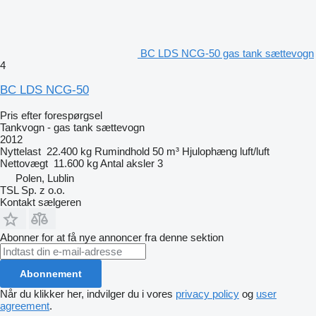
BC LDS NCG-50 gas tank sættevogn
4
BC LDS NCG-50
Pris efter forespørgsel
Tankvogn - gas tank sættevogn
2012
Nyttelast
22.400 kg
Rumindhold
50 m³
Hjulophæng
luft/luft
Nettovægt
11.600 kg
Antal aksler
3
Polen, Lublin
TSL Sp. z o.o.
Kontakt sælgeren
Abonner for at få nye annoncer fra denne sektion
Abonnement
Når du klikker her, indvilger du i vores
privacy policy
og
user
agreement
.