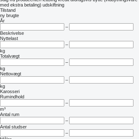
med ekstra betaling)
udskiftning
Tilstand
ny
brugte
År
–
Beskrivelse
Nyttelast
–
kg
Totalvægt
–
kg
Nettovægt
–
kg
Karosseri
Rumindhold
–
m³
Antal rum
–
Antal studser
–