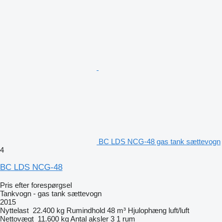
BC LDS NCG-48 gas tank sættevogn
4
BC LDS NCG-48
Pris efter forespørgsel
Tankvogn - gas tank sættevogn
2015
Nyttelast
22.400 kg
Rumindhold
48 m³
Hjulophæng
luft/luft
Nettovægt
11.600 kg
Antal aksler
3
1 rum