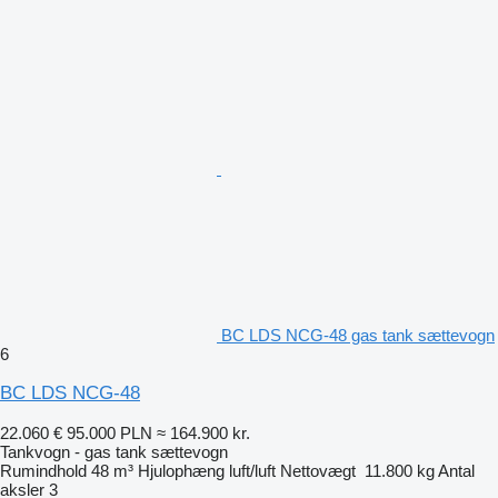
BC LDS NCG-48 gas tank sættevogn
6
BC LDS NCG-48
22.060 €
95.000 PLN
≈ 164.900 kr.
Tankvogn - gas tank sættevogn
Rumindhold
48 m³
Hjulophæng
luft/luft
Nettovægt
11.800 kg
Antal
aksler
3