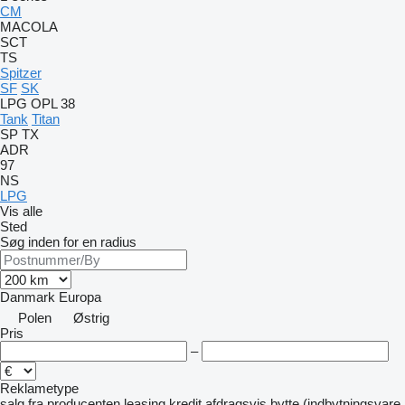
CM
MACOLA
SCT
TS
Spitzer
SF
SK
LPG
OPL 38
Tank
Titan
SP
TX
ADR
97
NS
LPG
Vis alle
Sted
Søg inden for en radius
Danmark
Europa
Polen
Østrig
Pris
–
Reklametype
salg
fra producenten
leasing
kredit
afdragsvis
bytte (indbytningsvare