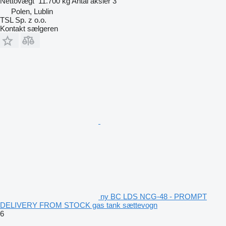
Nettovægt
11.700 kg
Antal aksler
3
Polen, Lublin
TSL Sp. z o.o.
Kontakt sælgeren
ny BC LDS NCG-48 - PROMPT
DELIVERY FROM STOCK gas tank sættevogn
6