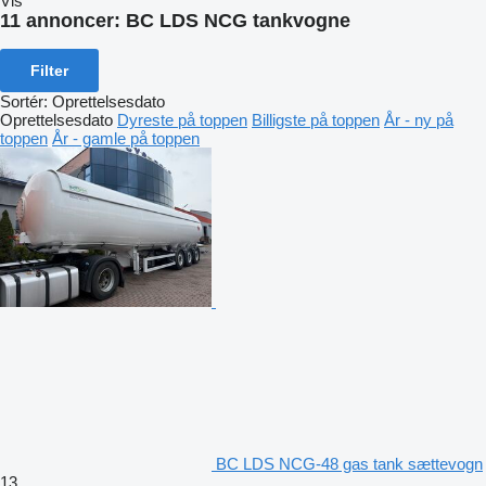
Vis
11 annoncer:
BC LDS NCG tankvogne
Filter
Sortér
:
Oprettelsesdato
Oprettelsesdato
Dyreste på toppen
Billigste på toppen
År - ny på
toppen
År - gamle på toppen
BC LDS NCG-48 gas tank sættevogn
13