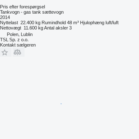
Pris efter forespørgsel
Tankvogn - gas tank sættevogn
2014
Nyttelast
22.400 kg
Rumindhold
48 m³
Hjulophæng
luft/luft
Nettovægt
11.600 kg
Antal aksler
3
Polen, Lublin
TSL Sp. z o.o.
Kontakt sælgeren