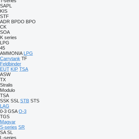
T-series
SAPL
KIS
STF
ADR
BPDO
BPO
CK
SOA
K series
LPG
45
AMMONIA
LPG
Carrytank
TF
Feldbinder
EUT
KIP
TSA
ASW
TX
Stralis
Modulo
TSA
SSK
SSL
STB
STS
LAG
0-3
GSA
O-3
TGS
Magyar
S-series
SR
SA
SL
L-series