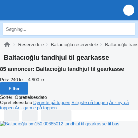
Reservedele
Baltacıoğlu reservedele
Baltacıoğlu tran
Baltacıoğlu tandhjul til gearkasse
85 annoncer:
Baltacıoğlu tandhjul til gearkasse
Pris:
240 kr. - 4.900 kr.
Filter
Sortér
:
Oprettelsesdato
Oprettelsesdato
Dyreste på toppen
Billigste på toppen
År - ny på
toppen
År - gamle på toppen