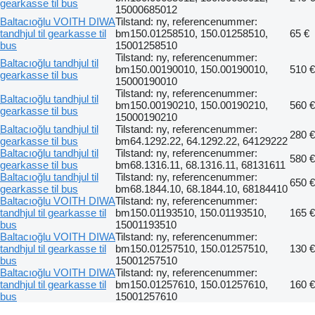
gearkasse til bus
15000685012
Baltacıoğlu VOITH DIWA
Tilstand: ny, referencenummer:
tandhjul til gearkasse til
bm150.01258510, 150.01258510,
65 €
bus
15001258510
Tilstand: ny, referencenummer:
Baltacıoğlu tandhjul til
bm150.00190010, 150.00190010,
510 €
gearkasse til bus
15000190010
Tilstand: ny, referencenummer:
Baltacıoğlu tandhjul til
bm150.00190210, 150.00190210,
560 €
gearkasse til bus
15000190210
Baltacıoğlu tandhjul til
Tilstand: ny, referencenummer:
280 €
gearkasse til bus
bm64.1292.22, 64.1292.22, 64129222
Baltacıoğlu tandhjul til
Tilstand: ny, referencenummer:
580 €
gearkasse til bus
bm68.1316.11, 68.1316.11, 68131611
Baltacıoğlu tandhjul til
Tilstand: ny, referencenummer:
650 €
gearkasse til bus
bm68.1844.10, 68.1844.10, 68184410
Baltacıoğlu VOITH DIWA
Tilstand: ny, referencenummer:
tandhjul til gearkasse til
bm150.01193510, 150.01193510,
165 €
bus
15001193510
Baltacıoğlu VOITH DIWA
Tilstand: ny, referencenummer:
tandhjul til gearkasse til
bm150.01257510, 150.01257510,
130 €
bus
15001257510
Baltacıoğlu VOITH DIWA
Tilstand: ny, referencenummer:
tandhjul til gearkasse til
bm150.01257610, 150.01257610,
160 €
bus
15001257610