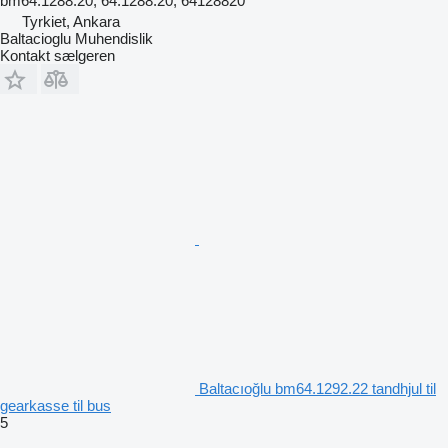
bm64.1288.20, 64.1288.20, 64128820
Tyrkiet, Ankara
Baltacioglu Muhendislik
Kontakt sælgeren
Baltacıoğlu bm64.1292.22 tandhjul til
gearkasse til bus
5