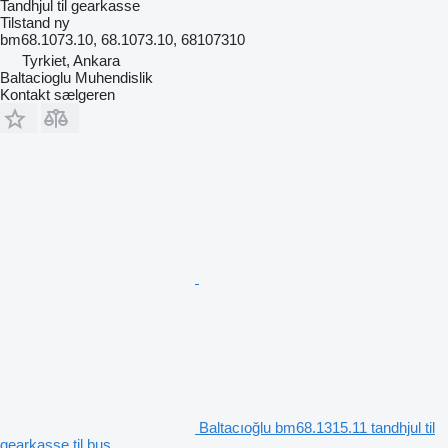
Tandhjul til gearkasse
Tilstand
ny
bm68.1073.10, 68.1073.10, 68107310
Tyrkiet, Ankara
Baltacioglu Muhendislik
Kontakt sælgeren
Baltacıoğlu bm68.1315.11 tandhjul til
gearkasse til bus