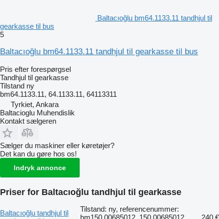
Baltacıoğlu bm64.1133.11 tandhjul til
gearkasse til bus
5
Baltacıoğlu bm64.1133.11 tandhjul til gearkasse til bus
Pris efter forespørgsel
Tandhjul til gearkasse
Tilstand
ny
bm64.1133.11, 64.1133.11, 64113311
Tyrkiet, Ankara
Baltacioglu Muhendislik
Kontakt sælgeren
Sælger du maskiner eller køretøjer?
Det kan du gøre hos os!
Indryk annonce
Priser for Baltacıoğlu tandhjul til gearkasse
Tilstand: ny, referencenummer:
Baltacıoğlu tandhjul til
bm150.00685012, 150.00685012,
240 €