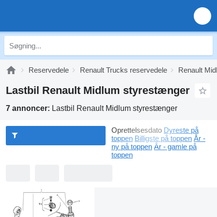
Reservedele
Renault Trucks reservedele
Renault Mid
Lastbil Renault Midlum styrestænger
7 annoncer:
Lastbil Renault Midlum styrestænger
Oprettelsesdato
Dyreste på
toppen
Billigste på toppen
År -
ny på toppen
År - gamle på
toppen