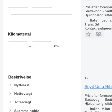
–
Pris efter foresp
Sættevogn - Sætt
Hjulophæng
luft/l
Italien, Legn
Trailix Srl
Kontakt sælgere
Kilometertal
–
km
Beskrivelse
12
Nyttelast
Seyit Usta Riba
Nettovægt
Pris efter foresp
Sættevogn - Sætt
Totalvægt
Hjulophæng
luft/l
Italien, Milan
Skammelhøjde