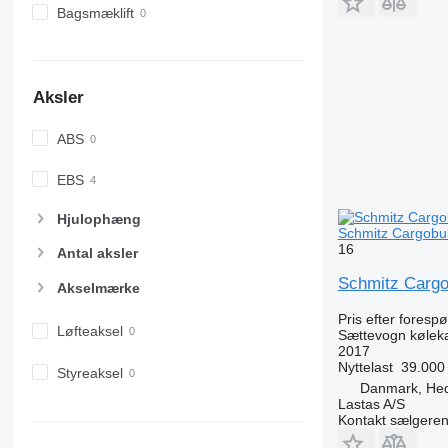
Bagsmæklift
Aksler
ABS
EBS
Hjulophæng
Schmitz Cargobull
16
Antal aksler
Schmitz Cargobu
Akselmærke
Pris efter foresp
Løfteaksel
Sættevogn kølek
2017
Nyttelast
39.000
Styreaksel
Danmark, He
Lastas A/S
Kontakt sælgere