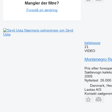
Mangler der filtre?
Foreslå en ændring
Nærmere oplysninger om Seyit
Usta
kølekasse
21
VIDEO
Montenegro Refr
Pris efter foresp
Sættevogn kølek
2005
Nyttelast
26.000
Danmark, He
Lastas A/S
Kontakt sælgere