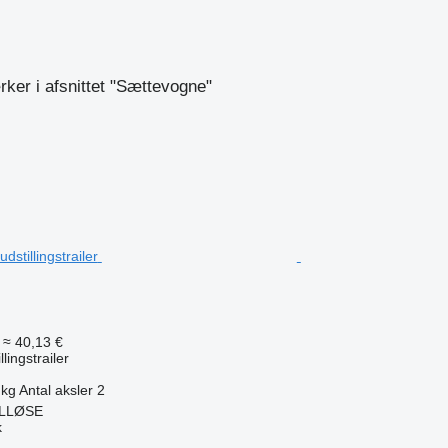
n
er i afsnittet "Sættevogne"
.
≈ 40,13 €
lingstrailer
 kg
Antal aksler
2
ØLLØSE
k