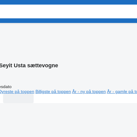
Seyit Usta sættevogne
esdato
Dyreste på toppen
Billigste på toppen
År - ny på toppen
År - gamle på 