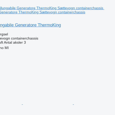
 Generatore ThermoKing Sættevogn containerchassis
lungabile Generatore ThermoKing
ørgsel
evogn containerchassis
uft
Antal aksler
3
ano MI
n