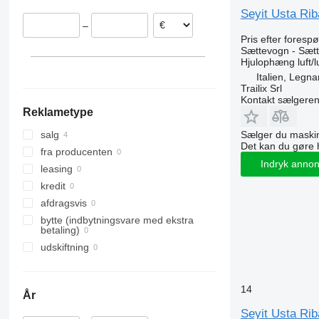
Seyit Usta Riba
–
Pris efter foresp
Sættevogn - Sætt
Hjulophæng
luft/l
Italien, Legn
Trailix Srl
Kontakt sælgere
Reklametype
Sælger du maskin
salg
Det kan du gøre 
fra producenten
Indryk anno
leasing
kredit
afdragsvis
bytte (indbytningsvare med ekstra
betaling)
udskiftning
14
År
Seyit Usta Riba