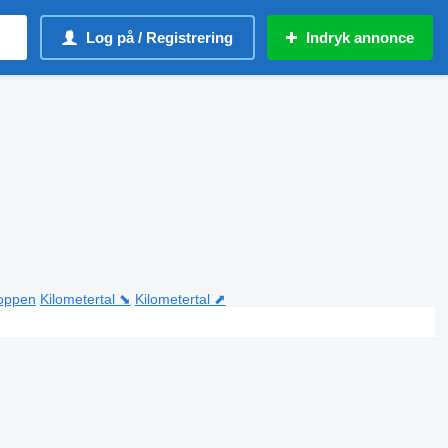
Log på / Registrering
Indryk annonce
toppen
Kilometertal ⬊
Kilometertal ⬈