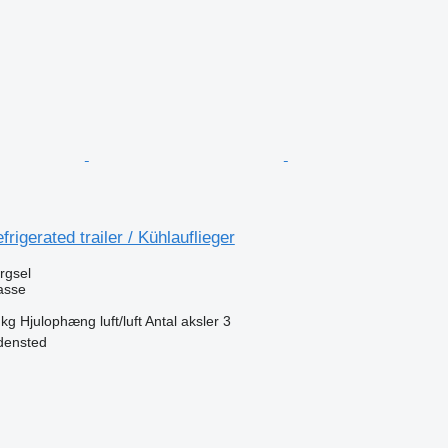
igerated trailer / Kühlauflieger
ørgsel
asse
 kg
Hjulophæng
luft/luft
Antal aksler
3
densted
n