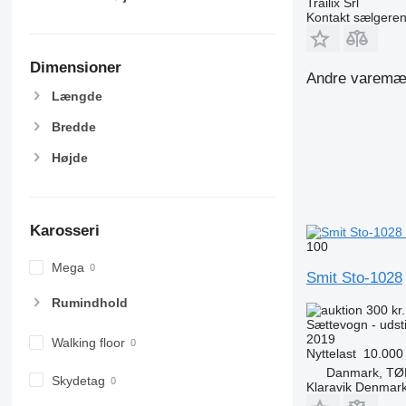
Trailix Srl
Kontakt sælgere
Dimensioner
Andre varemærk
Længde
Bredde
Højde
Karosseri
100
Mega
Smit Sto-1028
Rumindhold
300 kr
Sættevogn - udstil
2019
Walking floor
Nyttelast
10.000
Danmark, T
Skydetag
Klaravik Denmar