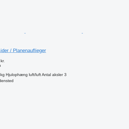
ider / Planenauflieger
kr.
n
 kg
Hjulophæng
luft/luft
Antal aksler
3
densted
n