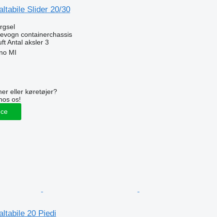
ltabile Slider 20/30
ørgsel
evogn containerchassis
uft
Antal aksler
3
ano MI
n
er eller køretøjer?
hos os!
nce
ltabile 20 Piedi