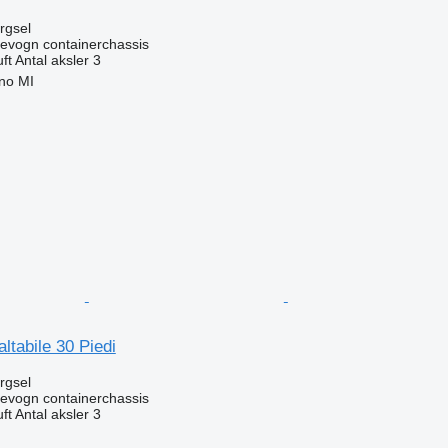
ørgsel
evogn containerchassis
uft
Antal aksler
3
ano MI
n
ltabile 30 Piedi
ørgsel
evogn containerchassis
uft
Antal aksler
3