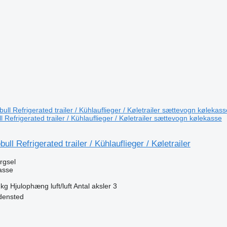
 Refrigerated trailer / Kühlauflieger / Køletrailer sættevogn kølekasse
ll Refrigerated trailer / Kühlauflieger / Køletrailer
ørgsel
asse
 kg
Hjulophæng
luft/luft
Antal aksler
3
densted
n