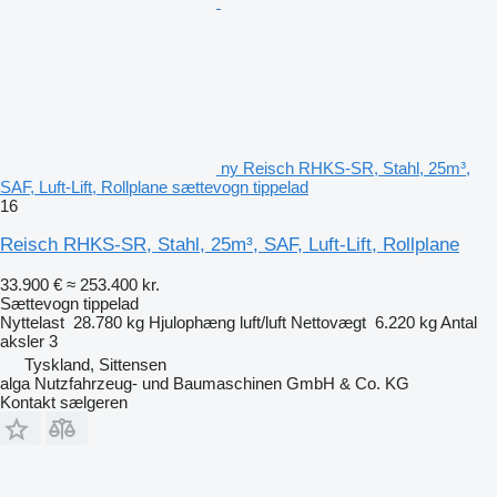
ny Reisch RHKS-SR, Stahl, 25m³,
SAF, Luft-Lift, Rollplane sættevogn tippelad
16
Reisch RHKS-SR, Stahl, 25m³, SAF, Luft-Lift, Rollplane
33.900 €
≈ 253.400 kr.
Sættevogn tippelad
Nyttelast
28.780 kg
Hjulophæng
luft/luft
Nettovægt
6.220 kg
Antal
aksler
3
Tyskland, Sittensen
alga Nutzfahrzeug- und Baumaschinen GmbH & Co. KG
Kontakt sælgeren