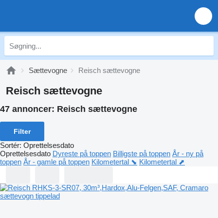
Sættevogne
Reisch sættevogne
Reisch sættevogne
47 annoncer:
Reisch sættevogne
Filter
Sortér
:
Oprettelsesdato
Oprettelsesdato
Dyreste på toppen
Billigste på toppen
År - ny på
toppen
År - gamle på toppen
Kilometertal ⬊
Kilometertal ⬈