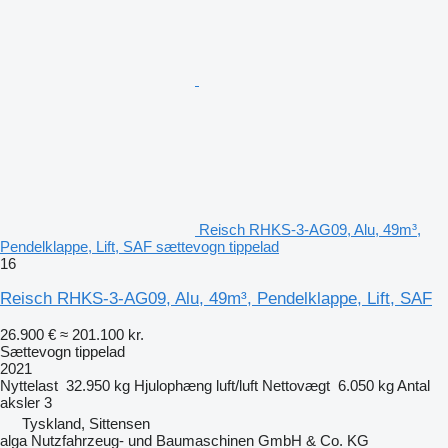
Reisch RHKS-3-AG09, Alu, 49m³,
Pendelklappe, Lift, SAF sættevogn tippelad
16
Reisch RHKS-3-AG09, Alu, 49m³, Pendelklappe, Lift, SAF
26.900 €
≈ 201.100 kr.
Sættevogn tippelad
2021
Nyttelast
32.950 kg
Hjulophæng
luft/luft
Nettovægt
6.050 kg
Antal
aksler
3
Tyskland, Sittensen
alga Nutzfahrzeug- und Baumaschinen GmbH & Co. KG