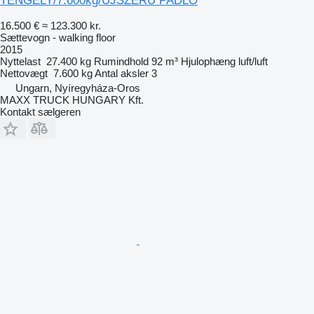
TENGELY/7.600kg/ÚJSZERŰ PADLÓ
16.500 €
≈ 123.300 kr.
Sættevogn - walking floor
2015
Nyttelast
27.400 kg
Rumindhold
92 m³
Hjulophæng
luft/luft
Nettovægt
7.600 kg
Antal aksler
3
Ungarn, Nyíregyháza-Oros
MAXX TRUCK HUNGARY Kft.
Kontakt sælgeren