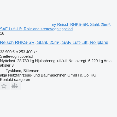
ny Reisch RHKS-SR, Stahl, 25m³,
SAF, Luft-Lift, Rollplane sættevogn tippelad
16
Reisch RHKS-SR, Stahl, 25m³, SAF, Luft-Lift, Rollplane
33.900 €
≈ 253.400 kr.
Sættevogn tippelad
Nyttelast
28.780 kg
Hjulophæng
luft/luft
Nettovægt
6.220 kg
Antal
aksler
3
Tyskland, Sittensen
alga Nutzfahrzeug- und Baumaschinen GmbH & Co. KG
Kontakt sælgeren