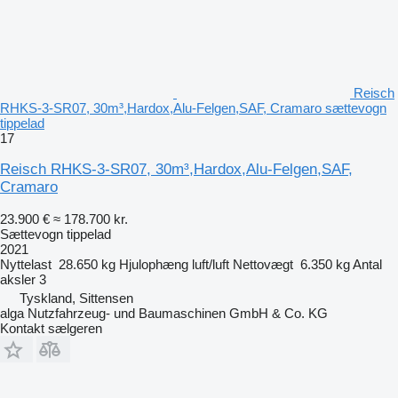
Reisch
RHKS-3-SR07, 30m³,Hardox,Alu-Felgen,SAF, Cramaro sættevogn
tippelad
17
Reisch RHKS-3-SR07, 30m³,Hardox,Alu-Felgen,SAF,
Cramaro
23.900 €
≈ 178.700 kr.
Sættevogn tippelad
2021
Nyttelast
28.650 kg
Hjulophæng
luft/luft
Nettovægt
6.350 kg
Antal
aksler
3
Tyskland, Sittensen
alga Nutzfahrzeug- und Baumaschinen GmbH & Co. KG
Kontakt sælgeren