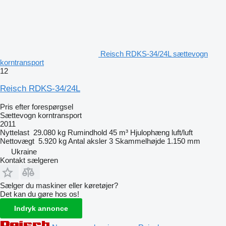
Reisch RDKS-34/24L sættevogn
korntransport
12
Reisch RDKS-34/24L
Pris efter forespørgsel
Sættevogn korntransport
2011
Nyttelast
29.080 kg
Rumindhold
45 m³
Hjulophæng
luft/luft
Nettovægt
5.920 kg
Antal aksler
3
Skammelhøjde
1.150 mm
Ukraine
Kontakt sælgeren
Sælger du maskiner eller køretøjer?
Det kan du gøre hos os!
Indryk annonce