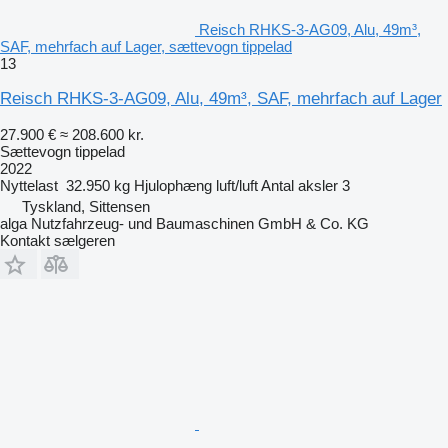
Reisch RHKS-3-AG09, Alu, 49m³,
SAF, mehrfach auf Lager, sættevogn tippelad
13
Reisch RHKS-3-AG09, Alu, 49m³, SAF, mehrfach auf Lager
27.900 €
≈ 208.600 kr.
Sættevogn tippelad
2022
Nyttelast
32.950 kg
Hjulophæng
luft/luft
Antal aksler
3
Tyskland, Sittensen
alga Nutzfahrzeug- und Baumaschinen GmbH & Co. KG
Kontakt sælgeren