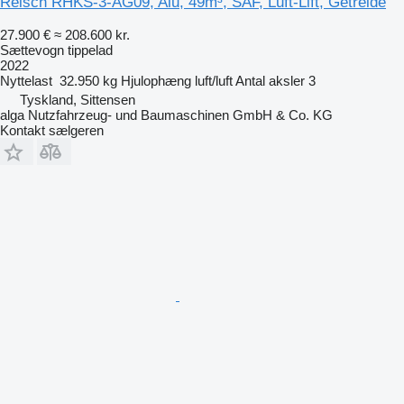
Reisch RHKS-3-AG09, Alu, 49m³, SAF, Luft-Lift, Getreide
27.900 €
≈ 208.600 kr.
Sættevogn tippelad
2022
Nyttelast
32.950 kg
Hjulophæng
luft/luft
Antal aksler
3
Tyskland, Sittensen
alga Nutzfahrzeug- und Baumaschinen GmbH & Co. KG
Kontakt sælgeren