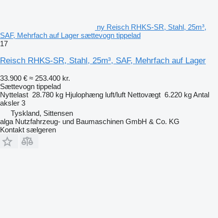
ny Reisch RHKS-SR, Stahl, 25m³,
SAF, Mehrfach auf Lager sættevogn tippelad
17
Reisch RHKS-SR, Stahl, 25m³, SAF, Mehrfach auf Lager
33.900 €
≈ 253.400 kr.
Sættevogn tippelad
Nyttelast
28.780 kg
Hjulophæng
luft/luft
Nettovægt
6.220 kg
Antal
aksler
3
Tyskland, Sittensen
alga Nutzfahrzeug- und Baumaschinen GmbH & Co. KG
Kontakt sælgeren