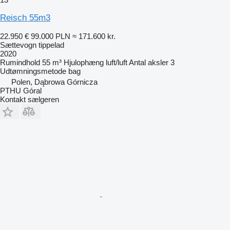
Reisch 55m3
22.950 €
99.000 PLN
≈ 171.600 kr.
Sættevogn tippelad
2020
Rumindhold
55 m³
Hjulophæng
luft/luft
Antal aksler
3
Udtømningsmetode
bag
Polen, Dąbrowa Górnicza
PTHU Góral
Kontakt sælgeren