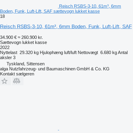
Reisch RSBS-3-10, 61m³, 6mm
Boden, Funk, Luft-Lift, SAF sættevogn lukket kasse
18
Reisch RSBS-3-10, 61m³, 6mm Boden, Funk, Luft-Lift, SAF
34.900 €
≈ 260.900 kr.
Sættevogn lukket kasse
2022
Nyttelast
29.320 kg
Hjulophæng
luft/luft
Nettovægt
6.680 kg
Antal
aksler
3
Tyskland, Sittensen
alga Nutzfahrzeug- und Baumaschinen GmbH & Co. KG
Kontakt sælgeren