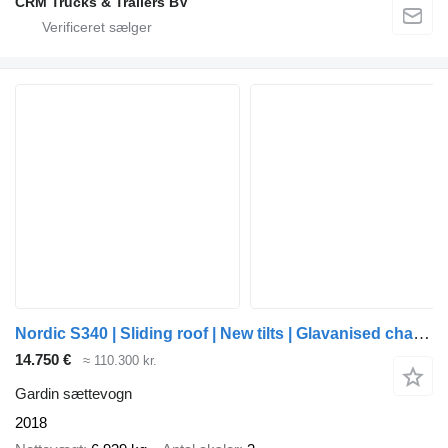
CRM Trucks & Trailers BV
Nordic S340 | Sliding roof | New tilts | Glavanised chassis | Code XL |
14.750 €
≈ 110.300 kr.
Gardin sættevogn
2018