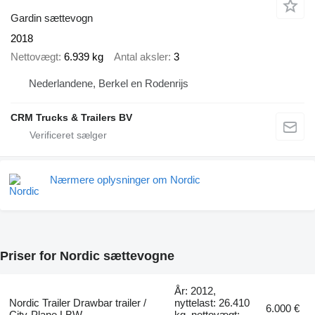
Gardin sættevogn
2018
Nettovægt
6.939 kg
Antal aksler
3
Nederlandene, Berkel en Rodenrijs
CRM Trucks & Trailers BV
Nærmere oplysninger om Nordic
Priser for Nordic sættevogne
År: 2012,
Nordic Trailer Drawbar trailer /
nyttelast: 26.410
6.000 €
City-Plane LBW
kg, nettovægt: