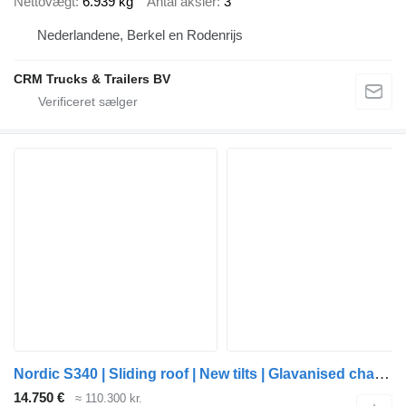
Nettovægt
6.939 kg
Antal aksler
3
Nederlandene, Berkel en Rodenrijs
CRM Trucks & Trailers BV
Nordic S340 | Sliding roof | New tilts | Glavanised chassis | Code XL |
14.750 €
≈ 110.300 kr.