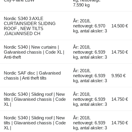
7.590 kg
Nordic S340 3 AXLE
År: 2018,
CURTAINSIDER SLIDING
nettovægt: 6.970
14.500 €
ROOF , NEW TILTS
kg, antal aksler: 3
,GALVANISED CH
Nordic S340 | New curtains |
År: 2018,
Galvanised chassis | Code XL |
nettovægt: 6.939
14.750 €
Anti-theft
kg, antal aksler: 3
År: 2018,
Nordic SAF disc | Galvanised
nettovægt: 6.939
9.950 €
chassis | Anti theft tilts
kg, antal aksler: 3
Nordic S340 | Sliding roof | New
År: 2018,
tilts | Glavanised chassis | Code
nettovægt: 6.939
14.750 €
XL |
kg, antal aksler: 3
Nordic S340 | Sliding roof | New
År: 2018,
tilts | Glavanised chassis | Code
nettovægt: 6.939
14.750 €
XL |
kg, antal aksler: 3