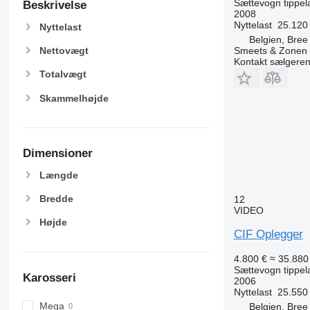
Sættevogn tippel
Beskrivelse
2008
Nyttelast
25.120
Nyttelast
Belgien, Bree
Smeets & Zonen
Nettovægt
Kontakt sælgere
Totalvægt
Skammelhøjde
Dimensioner
Længde
Bredde
12
VIDEO
Højde
CIF Oplegger
4.800 €
≈ 35.880 
Sættevogn tippel
Karosseri
2006
Nyttelast
25.550
Mega
Belgien, Bree