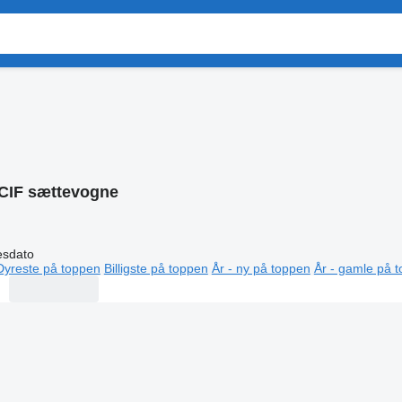
CIF sættevogne
esdato
Dyreste på toppen
Billigste på toppen
År - ny på toppen
År - gamle på 