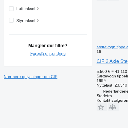
Løfteaksel
Styreaksel
Mangler der filtre?
sættevogn tippel
16
Foreslå en ændring
CIF 2 Axle Ste
5.500 €
≈ 41.110 
Sættevogn tippel
Nærmere oplysninger om CIF
1999
Nyttelast
23.340
Nederlandene
Stedefra
Kontakt sælgere