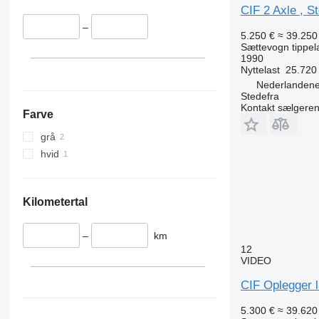
CIF 2 Axle , S
–
5.250 €
≈ 39.250 
Sættevogn tippel
1990
Nyttelast
25.720
Nederlandene
Stedefra
Kontakt sælgere
Farve
grå
hvid
Kilometertal
–
km
12
VIDEO
CIF Oplegger 
5.300 €
≈ 39.620 