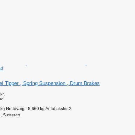
n
ad
el Tipper , Spring Suspension , Drum Brakes
kr.
ad
 kg
Nettovægt
8.660 kg
Antal aksler
2
, Susteren
n