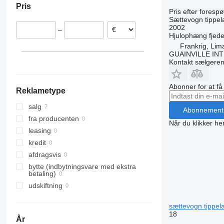
Pris
Frankrig
Pris efter foresp
Sættevogn tippel
Portugal
2002
–
Hjulophæng
fjede
Frankrig, Lim
GUAINVILLE IN
Kontakt sælgere
Abonner for at f
Reklametype
salg
Abonnement
fra producenten
Når du klikker her
leasing
kredit
afdragsvis
bytte (indbytningsvare med ekstra
betaling)
udskiftning
sættevogn tippel
18
År