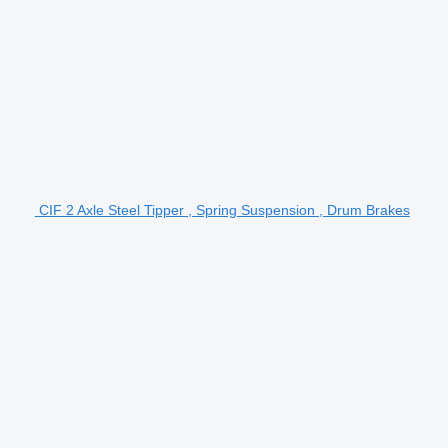
CIF 2 Axle Steel Tipper , Spring Suspension , Drum Brakes