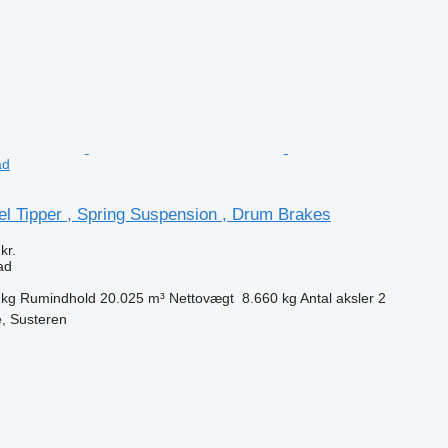
ad
el Tipper , Spring Suspension , Drum Brakes
kr.
ad
 kg
Rumindhold
20.025 m³
Nettovægt
8.660 kg
Antal aksler
2
, Susteren
n