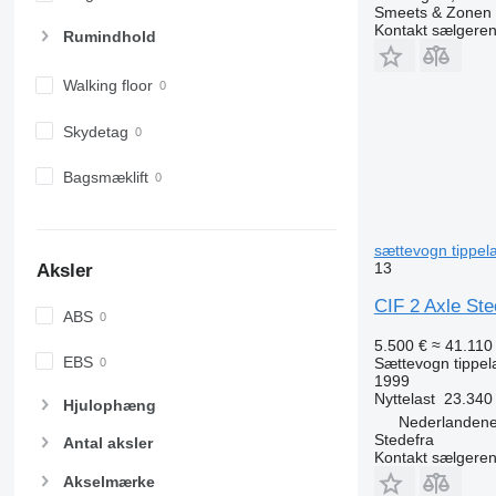
Smeets & Zonen
Kontakt sælgere
Rumindhold
Walking floor
Skydetag
Bagsmæklift
sættevogn tippel
13
Aksler
CIF 2 Axle Ste
ABS
5.500 €
≈ 41.110 
EBS
Sættevogn tippel
1999
Nyttelast
23.340
Hjulophæng
Nederlandene
Stedefra
Antal aksler
Kontakt sælgere
Akselmærke