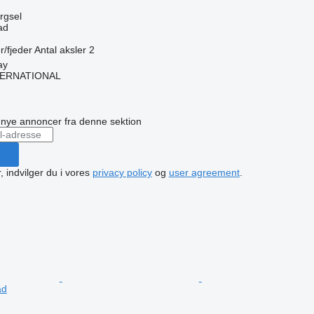
ørgsel
ad
r/fjeder
Antal aksler
2
ay
TERNATIONAL
n
å nye annoncer fra denne sektion
, indvilger du i vores
privacy policy
og
user agreement
.
ad