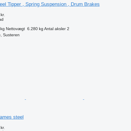
teel Tipper , Spring Suspension , Drum Brakes
kr.
ad
 kg
Nettovægt
6.280 kg
Antal aksler
2
, Susteren
n
lames steel
kr.