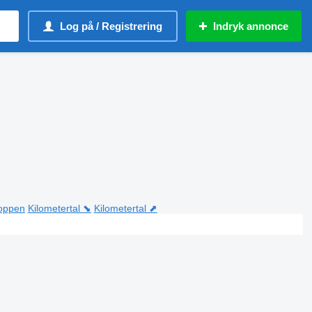
Log på / Registrering
Indryk annonce
toppen
Kilometertal ⬊
Kilometertal ⬈