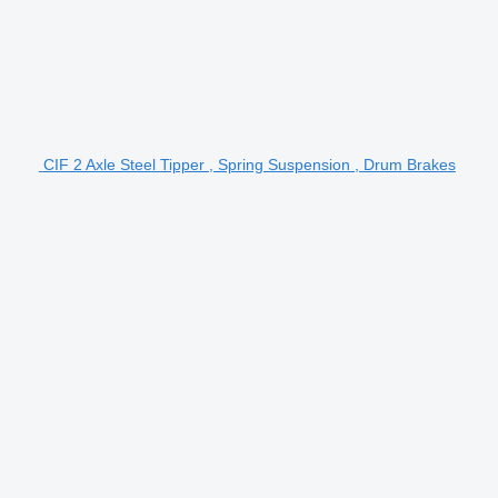
CIF 2 Axle Steel Tipper , Spring Suspension , Drum Brakes