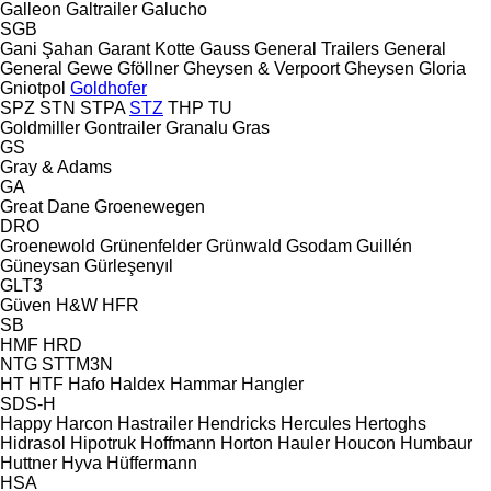
Galleon
Galtrailer
Galucho
SGB
Gani Şahan
Garant Kotte
Gauss
General Trailers
General
General
Gewe
Gföllner
Gheysen & Verpoort
Gheysen
Gloria
Gniotpol
Goldhofer
SPZ
STN
STPA
STZ
THP
TU
Goldmiller
Gontrailer
Granalu
Gras
GS
Gray & Adams
GA
Great Dane
Groenewegen
DRO
Groenewold
Grünenfelder
Grünwald
Gsodam
Guillén
Güneysan
Gürleşenyıl
GLT3
Güven
H&W
HFR
SB
HMF
HRD
NTG
STTM3N
HT
HTF
Hafo
Haldex
Hammar
Hangler
SDS-H
Happy
Harcon
Hastrailer
Hendricks
Hercules
Hertoghs
Hidrasol
Hipotruk
Hoffmann
Horton Hauler
Houcon
Humbaur
Huttner
Hyva
Hüffermann
HSA