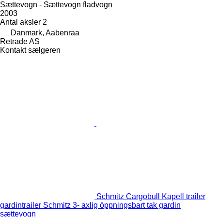
Sættevogn - Sættevogn fladvogn
2003
Antal aksler
2
Danmark, Aabenraa
Retrade AS
Kontakt sælgeren
Schmitz Cargobull Kapell trailer
gardintrailer Schmitz 3- axlig öppningsbart tak gardin
sættevogn