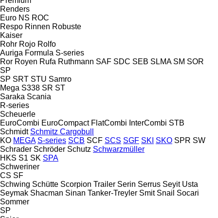
Premium
Renders
Euro
NS
ROC
Respo
Rinnen
Robuste
Kaiser
Rohr
Rojo
Rolfo
Auriga
Formula
S-series
Ror
Royen
Rufa
Ruthmann
SAF
SDC
SEB
SLMA
SM
SOR
SP
SP
SRT
STU
Samro
Mega
S338
SR
ST
Saraka
Scania
R-series
Scheuerle
EuroCombi
EuroCompact
FlatCombi
InterCombi
STB
Schmidt
Schmitz Cargobull
KO
MEGA
S-series
SCB
SCF
SCS
SGF
SKI
SKO
SPR
SW
Schrader
Schröder
Schutz
Schwarzmüller
HKS
S1
SK
SPA
Schweriner
CS
SF
Schwing
Schütte
Scorpion Trailer
Serin
Serrus
Seyit Usta
Seymak
Shacman
Sinan Tanker-Treyler
Smit
Snail
Socari
Sommer
SP