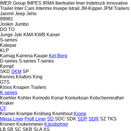
IMER Group
IMPES
IRMA
Ibertrailer
Imer
Indetruck
Innovative
Trailer
Inter Cars
Intermix
Invepe
Istrail
JM-Kipper
JPM Trailers
Janmil
Jeep
Jeho
99981
Joskin
Jumbo
DO
TO
Junge
Jyki
KMA
KWB
Kaiser
S-series
Kalepar
KLP
Kamag
Karrena
Kaupe
Kel-Berg
D-series
S-series
T-series
Kempf
SKD
SKM
SP
Kennis
Kilafors
King
GTS
Kloos
Knapen Trailers
K-series
Koehler
Kohler
Komodo
Konar
Konturksan
Kotschenreuther
Kraker
CF
Kramer
Krampe
Krollseg
Kromhout
Krone
Mega Liner
Profi Liner
SD
SDC
SDK
SDP
SDR
SZ
TKS
Kronen
Krukenmeier
Kässbohrer
LB
SB
SC
SKB
SLA
XS