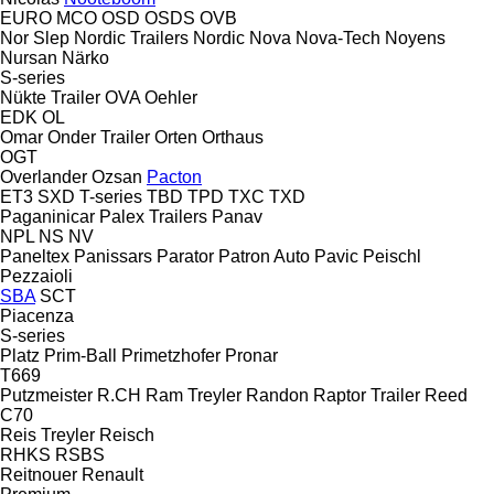
EURO
MCO
OSD
OSDS
OVB
Nor Slep
Nordic Trailers
Nordic
Nova
Nova-Tech
Noyens
Nursan
Närko
S-series
Nükte Trailer
OVA
Oehler
EDK
OL
Omar
Onder Trailer
Orten
Orthaus
OGT
Overlander
Ozsan
Pacton
ET3
SXD
T-series
TBD
TPD
TXC
TXD
Paganinicar
Palex Trailers
Panav
NPL
NS
NV
Paneltex
Panissars
Parator
Patron Auto
Pavic
Peischl
Pezzaioli
SBA
SCT
Piacenza
S-series
Platz
Prim-Ball
Primetzhofer
Pronar
T669
Putzmeister
R.CH
Ram Treyler
Randon
Raptor Trailer
Reed
C70
Reis Treyler
Reisch
RHKS
RSBS
Reitnouer
Renault