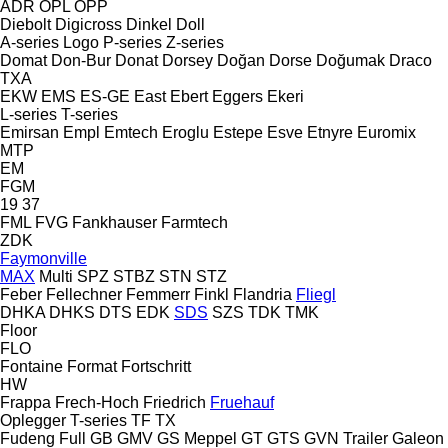
ADR
OPL
OPP
Diebolt
Digicross
Dinkel
Doll
A-series
Logo
P-series
Z-series
Domat
Don-Bur
Donat
Dorsey
Doğan Dorse
Doğumak
Draco
TXA
EKW
EMS
ES-GE
East
Ebert
Eggers
Ekeri
L-series
T-series
Emirsan
Empl
Emtech
Eroglu
Estepe
Esve
Etnyre
Euromix
MTP
EM
FGM
19
37
FML
FVG
Fankhauser
Farmtech
ZDK
Faymonville
MAX
Multi
SPZ
STBZ
STN
STZ
Feber
Fellechner
Femmerr
Finkl
Flandria
Fliegl
DHKA
DHKS
DTS
EDK
SDS
SZS
TDK
TMK
Floor
FLO
Fontaine
Format
Fortschritt
HW
Frappa
Frech-Hoch
Friedrich
Fruehauf
Oplegger
T-series
TF
TX
Fudeng
Full
GB
GMV
GS Meppel
GT
GTS
GVN Trailer
Galeon