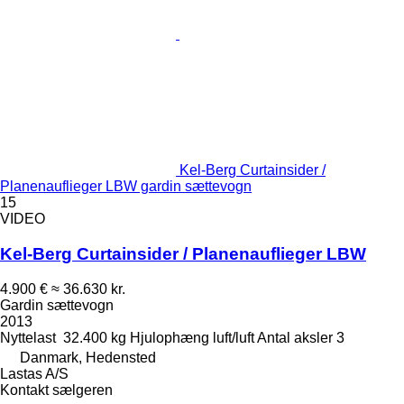
Kel-Berg Curtainsider /
Planenauflieger LBW gardin sættevogn
15
VIDEO
Kel-Berg Curtainsider / Planenauflieger LBW
4.900 €
≈ 36.630 kr.
Gardin sættevogn
2013
Nyttelast
32.400 kg
Hjulophæng
luft/luft
Antal aksler
3
Danmark, Hedensted
Lastas A/S
Kontakt sælgeren