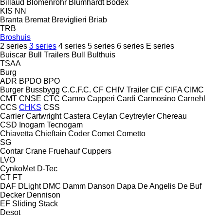
Billaud
Blomenröhr
Blumhardt
Bodex
KIS
NN
Branta
Bremat
Breviglieri
Briab
TRB
Broshuis
2 series
3 series
4 series
5 series
6 series
E series
Buiscar
Bull Trailers
Bull
Bulthuis
TSAA
Burg
ADR
BPDO
BPO
Burger
Bussbygg
C.C.F.C.
CF
CHIV Trailer
CIF
CIFA
CIMC
CMT
CNSE
CTC
Camro
Capperi
Cardi
Carmosino
Carnehl
CCS
CHKS
CSS
Carrier
Cartwright
Castera
Ceylan
Ceytreyler
Chereau
CSD
Inogam
Tecnogam
Chiavetta
Chieftain
Coder
Comet
Cometto
SG
Contar
Crane Fruehauf
Cuppers
LVO
CynkoMet
D-Tec
CT
FT
DAF
DLight
DMC
Damm
Danson
Dapa
De Angelis
De Buf
Decker
Dennison
EF
Sliding
Stack
Desot