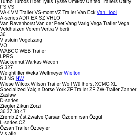
Turbo
Turbos Hoet
Tyllis
Tysse
Umikov
United Trailers
Utility
FS
VS
VAK
VM Trailer
VS-mont
VZ Trailer
Van Eck
Van Hool
A-series
ADR
EX
SZ
VHLO
Van Ravenhorst
Van der Peet
Vang
Varig
Vega Trailer
Vega
Veldhuizen
Verem
Vertra
Viberti
36
Vlastuin
Vogelzang
VO
WABCO
WEB Trailer
LPRS
Wackenhut
Warkas
Wecon
S 327
Weightlifter
Weka
Wellmeyer
Wielton
NJ
NS
NW
Wiese
Wilcox
Wilson Trailer
Wolf
Wüllhorst
XCMG
XL
Specialized
Yalçın Dorse
York
ZF Trailer
ZF
ZW-Trailer
Zanner
Zasław
D-series
Ziegler
Zikun
Zorzi
36
37
38
47
Zremb
Zrůst
Zwalve
Çarsan
Özdemirsan
Özgül
L-series
OZ
Özsan Trailer
Öztreyler
Vis alle