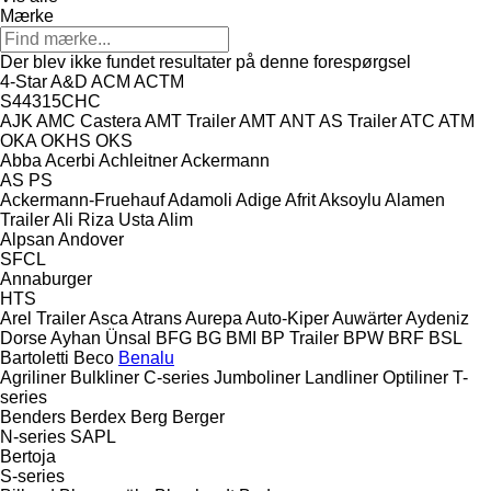
Mærke
Der blev ikke fundet resultater på denne forespørgsel
4-Star
A&D
ACM
ACTM
S44315CHC
AJK
AMC Castera
AMT Trailer
AMT
ANT
AS Trailer
ATC
ATM
OKA
OKHS
OKS
Abba
Acerbi
Achleitner
Ackermann
AS
PS
Ackermann-Fruehauf
Adamoli
Adige
Afrit
Aksoylu
Alamen
Trailer
Ali Riza Usta
Alim
Alpsan
Andover
SFCL
Annaburger
HTS
Arel Trailer
Asca
Atrans
Aurepa
Auto-Kiper
Auwärter
Aydeniz
Dorse
Ayhan Ünsal
BFG
BG
BMI
BP Trailer
BPW
BRF
BSL
Bartoletti
Beco
Benalu
Agriliner
Bulkliner
C-series
Jumboliner
Landliner
Optiliner
T-
series
Benders
Berdex
Berg
Berger
N-series
SAPL
Bertoja
S-series