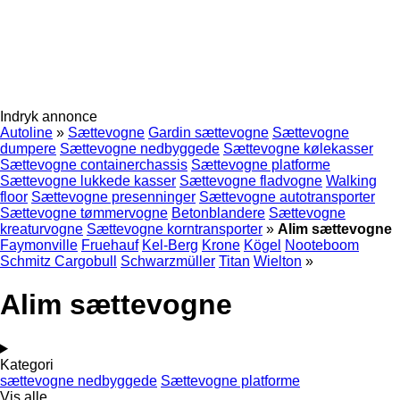
Indryk annonce
Autoline
»
Sættevogne
Gardin sættevogne
Sættevogne
dumpere
Sættevogne nedbyggede
Sættevogne kølekasser
Sættevogne containerchassis
Sættevogne platforme
Sættevogne lukkede kasser
Sættevogne fladvogne
Walking
floor
Sættevogne presenninger
Sættevogne autotransporter
Sættevogne tømmervogne
Betonblandere
Sættevogne
kreaturvogne
Sættevogne korntransporter
»
Alim sættevogne
Faymonville
Fruehauf
Kel-Berg
Krone
Kögel
Nooteboom
Schmitz Cargobull
Schwarzmüller
Titan
Wielton
»
Alim sættevogne
Kategori
sættevogne nedbyggede
Sættevogne platforme
Vis alle