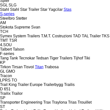
Spier
SGL
SLG
Stahl
Stahl
Star Trailer
Star Yagcilar
Stas
S-series
Steelbro
Stetter
AM
Stokota
Supreme
Svan
TCH
Symex
System Trailers
T.M.T. Costruzioni
TAD
TAL Trailer
TKS
TMT
TSR
4.SOU
Talbert
Talson
F-series
Tang
Tank
Tecnokar
Tedsan
Tiger Trailers
Tijhof
Tiki
KP
Tirkon
Tirsan
Tisvol
Titan
Trabosa
GL
GMO
Tracon
LPRS
TO
Trail King
Trailer Europe
Trailerbygg
Trailis
D 651
Trailix
Trailor
SP
Transporter Engineering
Trax
Traylona
Trias
Trouillet
ST