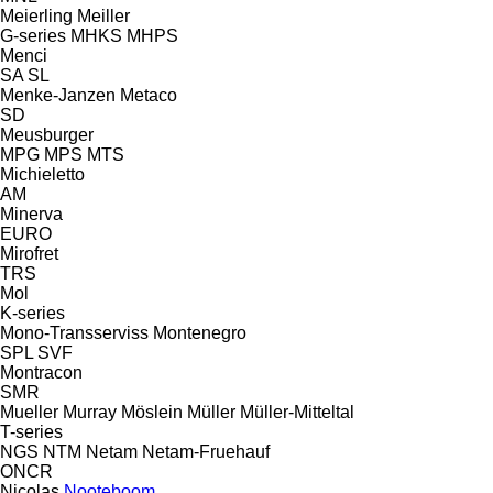
Meierling
Meiller
G-series
MHKS
MHPS
Menci
SA
SL
Menke-Janzen
Metaco
SD
Meusburger
MPG
MPS
MTS
Michieletto
AM
Minerva
EURO
Mirofret
TRS
Mol
K-series
Mono-Transserviss
Montenegro
SPL
SVF
Montracon
SMR
Mueller
Murray
Möslein
Müller
Müller-Mitteltal
T-series
NGS
NTM
Netam
Netam-Fruehauf
ONCR
Nicolas
Nooteboom