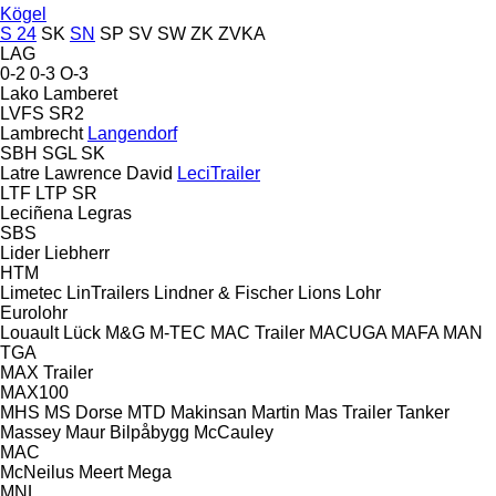
Kögel
S 24
SK
SN
SP
SV
SW
ZK
ZVKA
LAG
0-2
0-3
O-3
Lako
Lamberet
LVFS
SR2
Lambrecht
Langendorf
SBH
SGL
SK
Latre
Lawrence David
LeciTrailer
LTF
LTP
SR
Leciñena
Legras
SBS
Lider
Liebherr
HTM
Limetec
LinTrailers
Lindner & Fischer
Lions
Lohr
Eurolohr
Louault
Lück
M&G
M-TEC
MAC Trailer
MACUGA
MAFA
MAN
TGA
MAX Trailer
MAX100
MHS
MS Dorse
MTD
Makinsan
Martin
Mas Trailer Tanker
Massey
Maur Bilpåbygg
McCauley
MAC
McNeilus
Meert
Mega
MNL