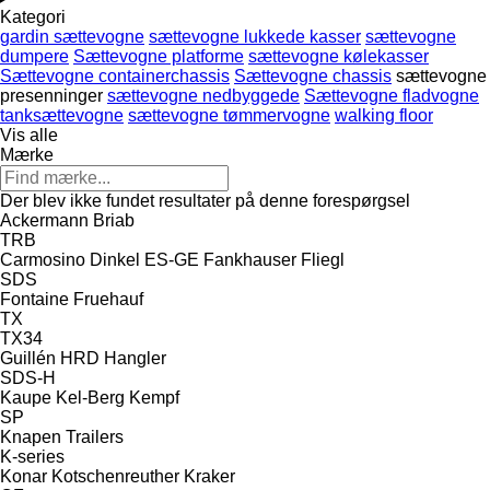
Kategori
gardin sættevogne
sættevogne lukkede kasser
sættevogne
dumpere
Sættevogne platforme
sættevogne kølekasser
Sættevogne containerchassis
Sættevogne chassis
sættevogne
presenninger
sættevogne nedbyggede
Sættevogne fladvogne
tanksættevogne
sættevogne tømmervogne
walking floor
Vis alle
Mærke
Der blev ikke fundet resultater på denne forespørgsel
Ackermann
Briab
TRB
Carmosino
Dinkel
ES-GE
Fankhauser
Fliegl
SDS
Fontaine
Fruehauf
TX
TX34
Guillén
HRD
Hangler
SDS-H
Kaupe
Kel-Berg
Kempf
SP
Knapen Trailers
K-series
Konar
Kotschenreuther
Kraker