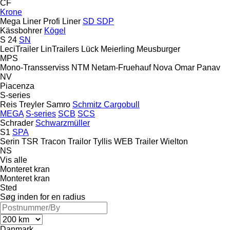
CF
Krone
Mega Liner
Profi Liner
SD
SDP
Kässbohrer
Kögel
S 24
SN
LeciTrailer
LinTrailers
Lück
Meierling
Meusburger
MPS
Mono-Transserviss
NTM
Netam-Fruehauf
Nova
Omar
Panav
NV
Piacenza
S-series
Reis Treyler
Samro
Schmitz Cargobull
MEGA
S-series
SCB
SCS
Schrader
Schwarzmüller
S1
SPA
Serin
TSR
Tracon
Trailor
Tyllis
WEB Trailer
Wielton
NS
Vis alle
Monteret kran
Monteret kran
Sted
Søg inden for en radius
Danmark