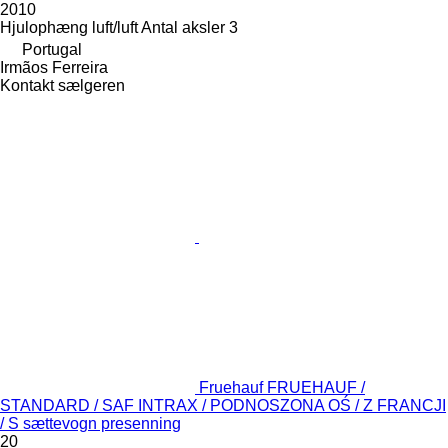
2010
Hjulophæng
luft/luft
Antal aksler
3
Portugal
Irmãos Ferreira
Kontakt sælgeren
Fruehauf FRUEHAUF /
STANDARD / SAF INTRAX / PODNOSZONA OŚ / Z FRANCJI
/ S sættevogn presenning
20