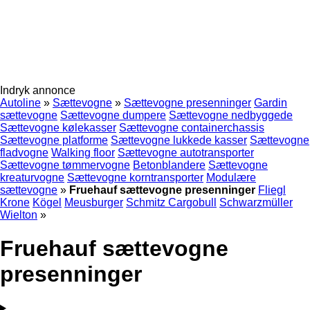
Indryk annonce
Autoline
»
Sættevogne
»
Sættevogne presenninger
Gardin
sættevogne
Sættevogne dumpere
Sættevogne nedbyggede
Sættevogne kølekasser
Sættevogne containerchassis
Sættevogne platforme
Sættevogne lukkede kasser
Sættevogne
fladvogne
Walking floor
Sættevogne autotransporter
Sættevogne tømmervogne
Betonblandere
Sættevogne
kreaturvogne
Sættevogne korntransporter
Modulære
sættevogne
»
Fruehauf sættevogne presenninger
Fliegl
Krone
Kögel
Meusburger
Schmitz Cargobull
Schwarzmüller
Wielton
»
Fruehauf sættevogne
presenninger