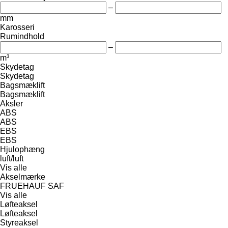
–
mm
Karosseri
Rumindhold
–
m³
Skydetag
Skydetag
Bagsmæklift
Bagsmæklift
Aksler
ABS
ABS
EBS
EBS
Hjulophæng
luft/luft
Vis alle
Akselmærke
FRUEHAUF
SAF
Vis alle
Løfteaksel
Løfteaksel
Styreaksel