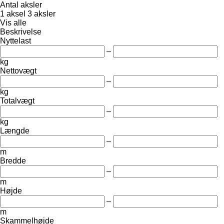
Antal aksler
1 aksel
3 aksler
Vis alle
Beskrivelse
Nyttelast
–
kg
Nettovægt
–
kg
Totalvægt
–
kg
Længde
–
m
Bredde
–
m
Højde
–
m
Skammelhøjde