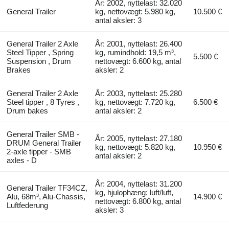
År: 2002, nyttelast: 32.020
General Trailer
kg, nettovægt: 5.980 kg,
10.500 €
antal aksler: 3
General Trailer 2 Axle
År: 2001, nyttelast: 26.400
Steel Tipper , Spring
kg, rumindhold: 19,5 m³,
5.500 €
Suspension , Drum
nettovægt: 6.600 kg, antal
Brakes
aksler: 2
General Trailer 2 Axle
År: 2003, nyttelast: 25.280
Steel tipper , 8 Tyres ,
kg, nettovægt: 7.720 kg,
6.500 €
Drum bakes
antal aksler: 2
General Trailer SMB -
År: 2005, nyttelast: 27.180
DRUM General Trailer
kg, nettovægt: 5.820 kg,
10.950 €
2-axle tipper - SMB
antal aksler: 2
axles - D
År: 2004, nyttelast: 31.200
General Trailer TF34CZ,
kg, hjulophæng: luft/luft,
Alu, 68m³, Alu-Chassis,
14.900 €
nettovægt: 6.800 kg, antal
Luftfederung
aksler: 3