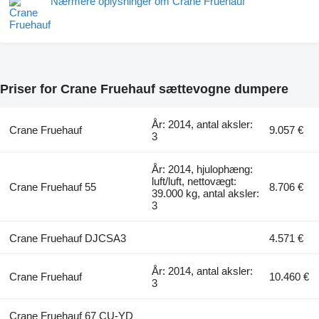
Nærmere oplysninger om Crane Fruehauf
Priser for Crane Fruehauf sættevogne dumpere
År: 2014, antal aksler:
Crane Fruehauf
9.057 €
3
År: 2014, hjulophæng:
luft/luft, nettovægt:
Crane Fruehauf 55
8.706 €
39.000 kg, antal aksler:
3
Crane Fruehauf DJCSA3
4.571 €
År: 2014, antal aksler:
Crane Fruehauf
10.460 €
3
Crane Fruehauf 67 CU-YD