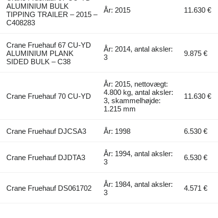
ALUMINIUM BULK
År: 2015
11.630 €
TIPPING TRAILER – 2015 –
C408283
Crane Fruehauf 67 CU-YD
År: 2014, antal aksler:
ALUMINIUM PLANK
9.875 €
3
SIDED BULK – C38
År: 2015, nettovægt:
4.800 kg, antal aksler:
Crane Fruehauf 70 CU-YD
11.630 €
3, skammelhøjde:
1.215 mm
Crane Fruehauf DJCSA3
År: 1998
6.530 €
År: 1994, antal aksler:
Crane Fruehauf DJDTA3
6.530 €
3
År: 1984, antal aksler:
Crane Fruehauf DS061702
4.571 €
3