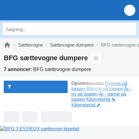
Sættevogne
Sættevogne dumpere
BFG sættevogne 
BFG sættevogne dumpere
7 annoncer:
BFG sættevogne dumpere
Oprettelsesdato
Dyreste på
toppen
Billigste på toppen
År -
ny på toppen
År - gamle på
toppen
Kilometertal ⬊
Kilometertal ⬈