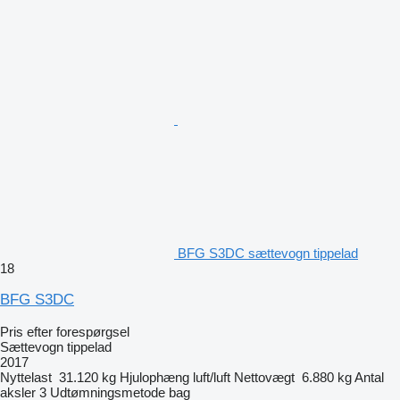
BFG S3DC sættevogn tippelad
18
BFG S3DC
Pris efter forespørgsel
Sættevogn tippelad
2017
Nyttelast
31.120 kg
Hjulophæng
luft/luft
Nettovægt
6.880 kg
Antal
aksler
3
Udtømningsmetode
bag