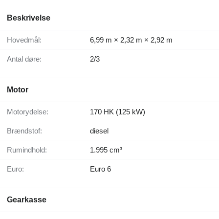
Beskrivelse
Hovedmål:
6,99 m × 2,32 m × 2,92 m
Antal døre:
2/3
Motor
Motorydelse:
170 HK (125 kW)
Brændstof:
diesel
Rumindhold:
1.995 cm³
Euro:
Euro 6
Gearkasse