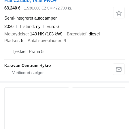
Fiat Carado, T448 PRO+
63.240 €
1.530.000 CZK
≈ 472.700 kr.
Semi-integreret autocamper
2026
Tilstand
ny
Euro 6
Motorydelse
140 HK (103 kW)
Brændstof
diesel
Pladser
5
Antal sovepladser
4
Tjekkiet, Praha 5
Karavan Centrum Hykro