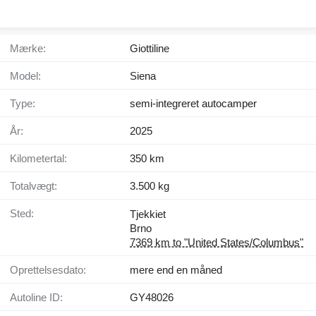
Mærke:
Giottiline
Model:
Siena
Type:
semi-integreret autocamper
År:
2025
Kilometertal:
350 km
Totalvægt:
3.500 kg
Sted:
Tjekkiet
Brno
7369 km to "United States/Columbus"
Oprettelsesdato:
mere end en måned
Autoline ID:
GY48026