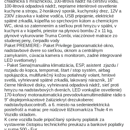
chladnička s mrazničkou, 100-litrová nádrž na čerstvú vodu,
100-litrová odpadová nádrž, nepriame interiérové osvetlenie
kuchyne a stropu, 2-horákový sporák, kuchynský drez, 12V a
230V zásuvka v kabíne vodiča, USB pripojenie, elektrické
spätné zrkadlá, kúpeľňa so sprchovým kútom a chemickým
WC, okná so zatemnením a sieťkou proti hmyzu v spálni, v
kuchyni a v kúpeľni, priestor na plynovú bombu 2 x 11 kg,
plynové vykurovanie Truma Combi, viaczónové matrace zo
studenej peny, čerpadlo vody
Paket PREMIERE:- Paket Privilege (panoramatické okno,
nadstavbové dvere so sieťkou, oknom a centrálnym
zamykaním, cúvacia kamera s monitorom, zadné integrované
LED svetlomety)
- Paket Siena(manuálna klimatizácia, ESP, asistent zjazdu /
rozjadu do kopca, tempomat, štart / stop systém, airbag
spolujazdca, multifunkčný kožou potiahnutý volant, hmlové
svetlá, vyhrievané spätné zrkadlá, lakovaný nárazník, 16"
čierne hliníkové disky, vyhrievaná odpadová nádrž, sieť proti
hmyzu na nadstavbových dverách, LED vonkajšie osvetlenie)
170-koňový motorautomatická prevodovkamultimediálne rádio s
9" displejomkazetové žalúziekryt drezukoberec
nadstavbyduocontrol5. a 6. miesto na sedenieelektrická
posteľrošt a matrac pre núdzové lôžkomarkíza Thule 4 m
Vozidlo skladom.
K cene vozidla bude pripočítaný správny poplatok za
vystavenie čistopisu technického preukazu a bankové poplatky
v sume 500,- Eur