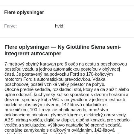
Flere oplysninger
Farve:
hvid
Flere oplysninger — Ny Giottiline Siena semi-
integreret autocamper
7-metrový obytný karavan pre 6 osôb na cestu s poschodovou
posteľou vzadu a jednou automatickou posteľou v obývacej
časti. Je postavený na podvozku Ford so 170-koňovým
motorom Ford s automatickou prevodovkou. Vďaka
poschodovej posteli vzniká veľký priestor na pohyb.
Otočné predné sedadlá, rozkladací stôl, ktorý sa dá znížiť alebo
úplne odobrať, kuchynský kút so sporákom s dvormi horákmi a
drezom, sprchový kút a WC s umývadlom v jednej miestnosti
oddelené plastovými dvermi, 142-litrová chladnička s
mrazničkou, 100-litrový zásobník na vodu, množstvo
odkladacieho priestoru, plynové kúrenie, elektrický ohrev vody.
ABS, airbag vodiča, digitálny displej, otočná konzola pre sedadlo
vodiča a spolujazdca, výškovo nastaviteľné predné sedadlá,
centrálne zamykanie s diaľkovým ovládaním, 142-litrová