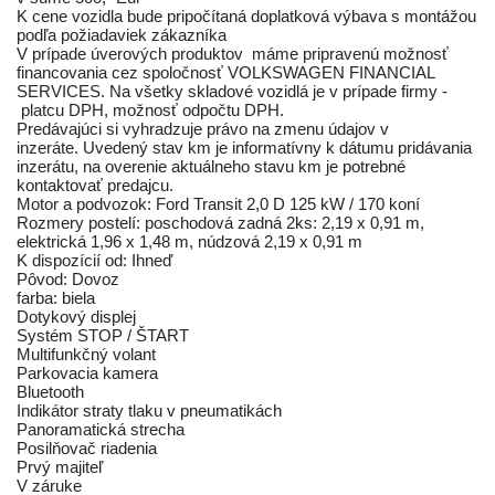
K cene vozidla bude pripočítaná doplatková výbava s montážou
podľa požiadaviek zákazníka
V prípade úverových produktov máme pripravenú možnosť
financovania cez spoločnosť VOLKSWAGEN FINANCIAL
SERVICES. Na všetky skladové vozidlá je v prípade firmy -
platcu DPH, možnosť odpočtu DPH.
Predávajúci si vyhradzuje právo na zmenu údajov v
inzeráte. Uvedený stav km je informatívny k dátumu pridávania
inzerátu, na overenie aktuálneho stavu km je potrebné
kontaktovať predajcu.
Motor a podvozok: Ford Transit 2,0 D 125 kW / 170 koní
Rozmery postelí: poschodová zadná 2ks: 2,19 x 0,91 m,
elektrická 1,96 x 1,48 m, núdzová 2,19 x 0,91 m
K dispozícií od: Ihneď
Pôvod: Dovoz
farba: biela
Dotykový displej
Systém STOP / ŠTART
Multifunkčný volant
Parkovacia kamera
Bluetooth
Indikátor straty tlaku v pneumatikách
Panoramatická strecha
Posilňovač riadenia
Prvý majiteľ
V záruke