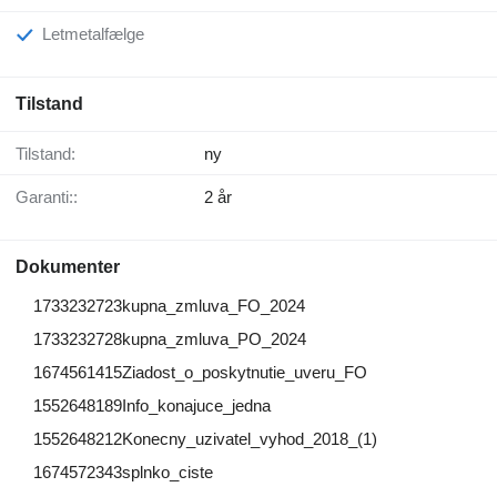
Letmetalfælge
Tilstand
Tilstand:
ny
Garanti::
2 år
Dokumenter
1733232723kupna_zmluva_FO_2024
1733232728kupna_zmluva_PO_2024
1674561415Ziadost_o_poskytnutie_uveru_FO
1552648189Info_konajuce_jedna
1552648212Konecny_uzivatel_vyhod_2018_(1)
1674572343splnko_ciste