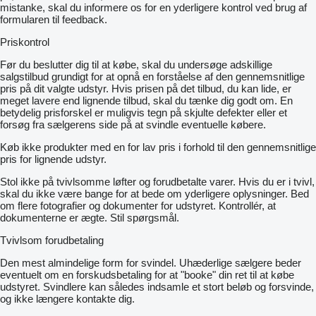
mistanke, skal du informere os for en yderligere kontrol ved brug af
formularen til feedback.
Priskontrol
Før du beslutter dig til at købe, skal du undersøge adskillige
salgstilbud grundigt for at opnå en forståelse af den gennemsnitlige
pris på dit valgte udstyr. Hvis prisen på det tilbud, du kan lide, er
meget lavere end lignende tilbud, skal du tænke dig godt om. En
betydelig prisforskel er muligvis tegn på skjulte defekter eller et
forsøg fra sælgerens side på at svindle eventuelle købere.
Køb ikke produkter med en for lav pris i forhold til den gennemsnitlige
pris for lignende udstyr.
Stol ikke på tvivlsomme løfter og forudbetalte varer. Hvis du er i tvivl,
skal du ikke være bange for at bede om yderligere oplysninger. Bed
om flere fotografier og dokumenter for udstyret. Kontrollér, at
dokumenterne er ægte. Stil spørgsmål.
Tvivlsom forudbetaling
Den mest almindelige form for svindel. Uhæderlige sælgere beder
eventuelt om en forskudsbetaling for at "booke" din ret til at købe
udstyret. Svindlere kan således indsamle et stort beløb og forsvinde,
og ikke længere kontakte dig.