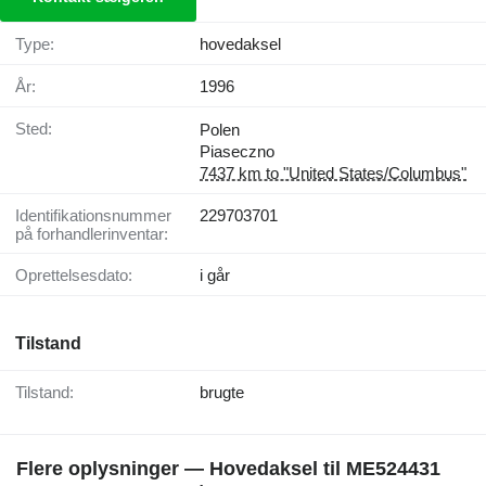
Type:
hovedaksel
År:
1996
Sted:
Polen
Piaseczno
7437 km to "United States/Columbus"
Identifikationsnummer
229703701
på forhandlerinventar:
Oprettelsesdato:
i går
Tilstand
Tilstand:
brugte
Flere oplysninger — Hovedaksel til ME524431