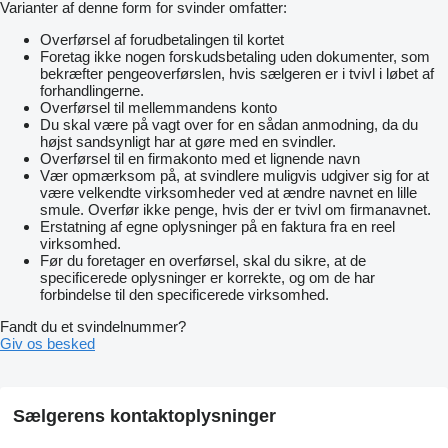
Varianter af denne form for svinder omfatter:
Overførsel af forudbetalingen til kortet
Foretag ikke nogen forskudsbetaling uden dokumenter, som
bekræfter pengeoverførslen, hvis sælgeren er i tvivl i løbet af
forhandlingerne.
Overførsel til mellemmandens konto
Du skal være på vagt over for en sådan anmodning, da du
højst sandsynligt har at gøre med en svindler.
Overførsel til en firmakonto med et lignende navn
Vær opmærksom på, at svindlere muligvis udgiver sig for at
være velkendte virksomheder ved at ændre navnet en lille
smule. Overfør ikke penge, hvis der er tvivl om firmanavnet.
Erstatning af egne oplysninger på en faktura fra en reel
virksomhed.
Før du foretager en overførsel, skal du sikre, at de
specificerede oplysninger er korrekte, og om de har
forbindelse til den specificerede virksomhed.
Fandt du et svindelnummer?
Giv os besked
Sælgerens kontaktoplysninger