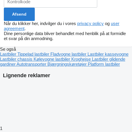
Når du klikker her, indvilger du i vores
privacy policy
og
user
agreement
.
Dine personlige data bliver behandlet med henblik på at formidle
et svar på din anmodning.
Se også
Lastbiler
Tippelad lastbiler
Fladvogne lastbiler
Lastbiler kassevogne
Lastbiler chassis
Kølevogne lastbiler
Kroghejse
Lastbiler glidende
gardiner
Autotransporter
Bjærgningskøretøjer
Platform lastbiler
Lignende reklamer
1