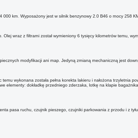
000 km. Wyposażony jest w silnik benzynowy 2.0 B46 o mocy 258 KM,
 Olej wraz z filtrami został wymieniony 6 tysięcy kilometrów temu, w
piecznych modyfikacji ani map. Jedyną zmianą mechaniczną jest downpi
 temu wykonana została pełna korekta lakieru i nałożona trzyletnia p
we elementy: dokładkę przedniego zderzaka, lotkę na klapie bagażnika i
enta pasa ruchu, czujnik pieszego, czujniki parkowania z przodu i z t