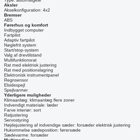
Type:
automatgear
Aksler
Akselkonfiguration:
4x2
Bremser
ABS
Førerhus og komfort
Indbygget computer
Fartpilot
Adaptiv fartpilot
Nøglefrit system
Start/stop-system
Valg af drevtilstand
Multifunktionsrat
Rat med elektrisk justering
Rat med positionslagring
Elektronisk instrumentpanel
Regnsensor
Elsidespejl
Spejlvarmer
Yderligere muligheder
Klimaanlæg:
klimaanlæg flere zoner
Indvendigt materiale:
læder
Farve interiør:
sort
Ratjustering
Servostyring
Højdejustering af indvendige sæder:
forsæder elektrisk justering
Hukommelse sædeposition:
førersæde
Sædevarme:
forsæder