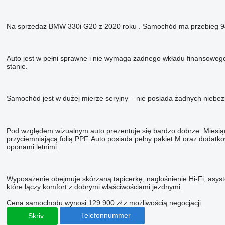
Na sprzedaż BMW 330i G20 z 2020 roku . Samochód ma przebieg 94 
Auto jest w pełni sprawne i nie wymaga żadnego wkładu finansowego.
stanie.
Samochód jest w dużej mierze seryjny – nie posiada żadnych niebez
Pod względem wizualnym auto prezentuje się bardzo dobrze. Miesiąc
przyciemniającą folią PPF. Auto posiada pełny pakiet M oraz dodatko
oponami letnimi.
Wyposażenie obejmuje skórzaną tapicerkę, nagłośnienie Hi-Fi, asyst
które łączy komfort z dobrymi właściwościami jezdnymi.
Cena samochodu wynosi 129 900 zł z możliwością negocjacji.
Telefonnummer
Skriv