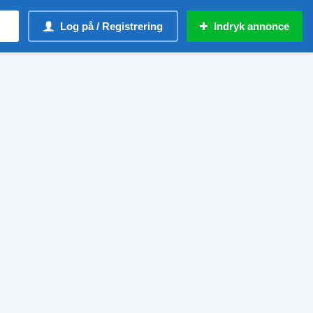
Log på / Registrering
Indryk annonce