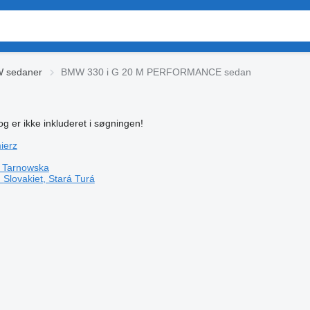
W sedaner
BMW 330 i G 20 M PERFORMANCE sedan
og er ikke inkluderet i søgningen!
ierz
 Tarnowska
m
Slovakiet, Stará Turá