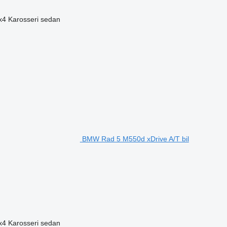
x4
Karosseri
sedan
BMW Rad 5 M550d xDrive A/T bil
x4
Karosseri
sedan