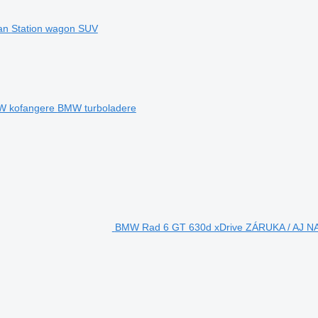
van
Station wagon
SUV
 kofangere
BMW turboladere
BMW Rad 6 GT 630d xDrive ZÁRUKA / AJ NA 