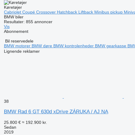
Køretøjer
Cabriolet
Coupé
Crossover
Hatchback
Liftback
Minibus pickup
Mini
BMW biler
Resultater:
855 annoncer
Vis
Abonnement
Bil reservedele
BMW motorer
BMW døre
BMW kontrolenheder
BMW gearkasse
BMW
Lignende reklamer
38
BMW Rad 6 GT 630d xDrive ZÁRUKA / AJ NA
25.800 €
≈ 192.900 kr.
Sedan
2019