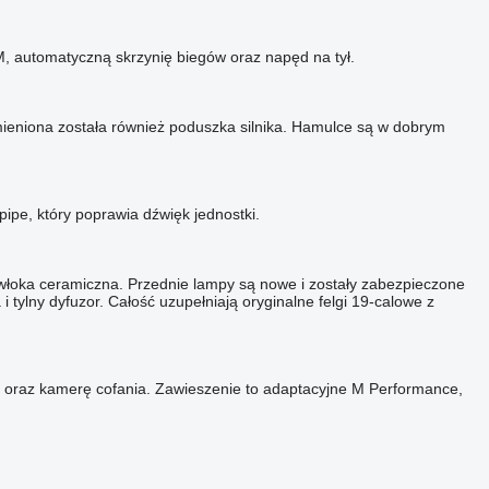
 automatyczną skrzynię biegów oraz napęd na tył.
ymieniona została również poduszka silnika. Hamulce są w dobrym
pe, który poprawia dźwięk jednostki.
owłoka ceramiczna. Przednie lampy są nowe i zostały zabezpieczone
 tylny dyfuzor. Całość uzupełniają oryginalne felgi 19-calowe z
yłu oraz kamerę cofania. Zawieszenie to adaptacyjne M Performance,