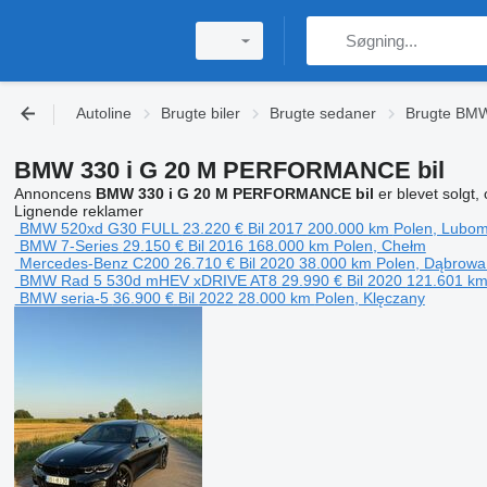
Autoline
Brugte biler
Brugte sedaner
Brugte BM
BMW 330 i G 20 M PERFORMANCE bil
Annoncens
BMW 330 i G 20 M PERFORMANCE bil
er blevet solgt, 
Lignende reklamer
BMW 520xd G30 FULL
23.220 €
Bil
2017
200.000 km
Polen, Lubom
BMW 7-Series
29.150 €
Bil
2016
168.000 km
Polen, Chełm
Mercedes-Benz C200
26.710 €
Bil
2020
38.000 km
Polen, Dąbrowa
BMW Rad 5 530d mHEV xDRIVE AT8
29.990 €
Bil
2020
121.601 k
BMW seria-5
36.900 €
Bil
2022
28.000 km
Polen, Klęczany