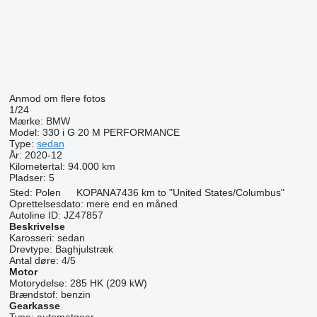
Anmod om flere fotos
1/24
Mærke:
BMW
Model:
330 i G 20 M PERFORMANCE
Type:
sedan
År:
2020-12
Kilometertal:
94.000 km
Pladser:
5
Sted:
Polen
KOPANA
7436 km to "United States/Columbus"
Oprettelsesdato:
mere end en måned
Autoline ID:
JZ47857
Beskrivelse
Karosseri:
sedan
Drevtype:
Baghjulstræk
Antal døre:
4/5
Motor
Motorydelse:
285 HK (209 kW)
Brændstof:
benzin
Gearkasse