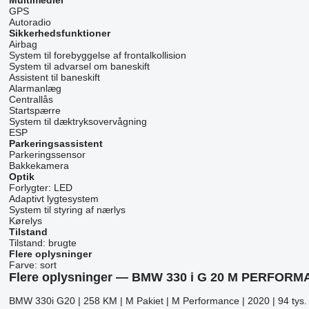
Multimedier
GPS
Autoradio
Sikkerhedsfunktioner
Airbag
System til forebyggelse af frontalkollision
System til advarsel om baneskift
Assistent til baneskift
Alarmanlæg
Centrallås
Startspærre
System til dæktryksovervågning
ESP
Parkeringsassistent
Parkeringssensor
Bakkekamera
Optik
Forlygter:
LED
Adaptivt lygtesystem
System til styring af nærlys
Kørelys
Tilstand
Tilstand:
brugte
Flere oplysninger
Farve:
sort
Flere oplysninger — BMW 330 i G 20 M PERFORM
BMW 330i G20 | 258 KM | M Pakiet | M Performance | 2020 | 94 tys.