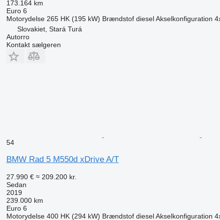
173.164 km
Euro 6
Motorydelse
265 HK (195 kW)
Brændstof
diesel
Akselkonfiguration
4
Slovakiet, Stará Turá
Autorro
Kontakt sælgeren
54
BMW Rad 5 M550d xDrive A/T
27.990 €
≈ 209.200 kr.
Sedan
2019
239.000 km
Euro 6
Motorydelse
400 HK (294 kW)
Brændstof
diesel
Akselkonfiguration
4