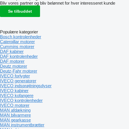
Bliv vores partner og bliv belønnet for hver interesseret kunde
Se tilbuddet
Populære kategorier
Bosch kontrolenheder
Caterpillar motorer
Cummins motorer
DAF kabiner
DAF kontrolenheder
DAF motorer
Deutz motorer
Deutz-Fahr motorer
IVECO forlygter
IVECO generatorer
IVECO indsprøjtningsdyser
IVECO kabiner
IVECO kofangere
IVECO kontrolenheder
IVECO motorer
MAN afdækning
MAN bilvarmere
MAN gearkasse
MAN instrumentbrætter