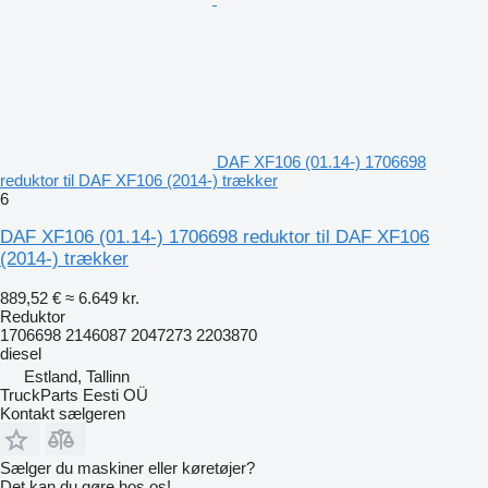
DAF XF106 (01.14-) 1706698
reduktor til DAF XF106 (2014-) trækker
6
DAF XF106 (01.14-) 1706698 reduktor til DAF XF106
(2014-) trækker
889,52 €
≈ 6.649 kr.
Reduktor
1706698 2146087 2047273 2203870
diesel
Estland, Tallinn
TruckParts Eesti OÜ
Kontakt sælgeren
Sælger du maskiner eller køretøjer?
Det kan du gøre hos os!