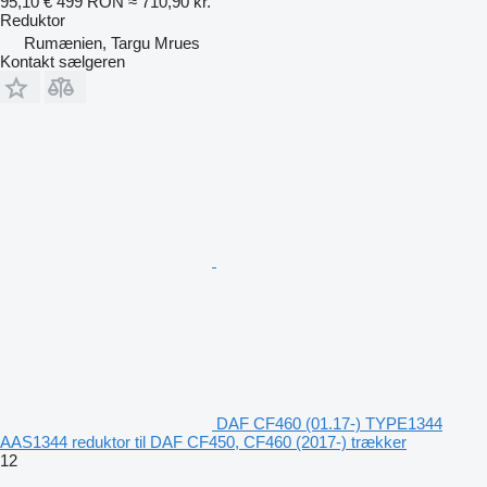
95,10 €
499 RON
≈ 710,90 kr.
Reduktor
Rumænien, Targu Mrues
Kontakt sælgeren
DAF CF460 (01.17-) TYPE1344
AAS1344 reduktor til DAF CF450, CF460 (2017-) trækker
12