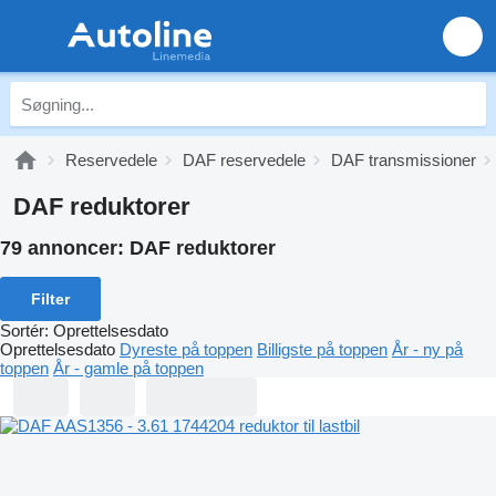
Reservedele
DAF reservedele
DAF transmissioner
DAF reduktorer
79 annoncer:
DAF reduktorer
Filter
Sortér
:
Oprettelsesdato
Oprettelsesdato
Dyreste på toppen
Billigste på toppen
År - ny på
toppen
År - gamle på toppen