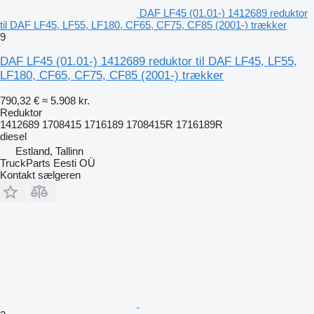
DAF LF45 (01.01-) 1412689 reduktor
til DAF LF45, LF55, LF180, CF65, CF75, CF85 (2001-) trækker
9
DAF LF45 (01.01-) 1412689 reduktor til DAF LF45, LF55,
LF180, CF65, CF75, CF85 (2001-) trækker
790,32 €
≈ 5.908 kr.
Reduktor
1412689 1708415 1716189 1708415R 1716189R
diesel
Estland, Tallinn
TruckParts Eesti OÜ
Kontakt sælgeren