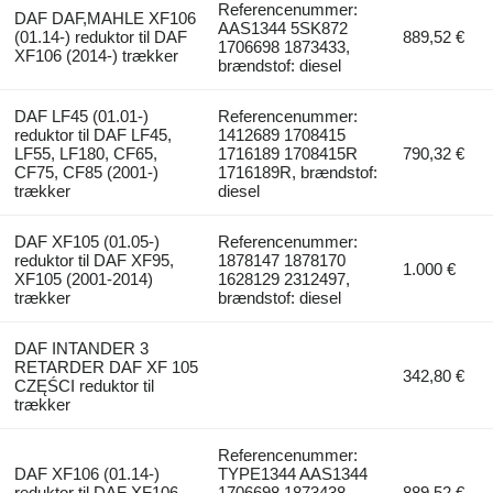
Referencenummer:
DAF DAF,MAHLE XF106
AAS1344 5SK872
(01.14-) reduktor til DAF
889,52 €
1706698 1873433,
XF106 (2014-) trækker
brændstof: diesel
DAF LF45 (01.01-)
Referencenummer:
reduktor til DAF LF45,
1412689 1708415
LF55, LF180, CF65,
1716189 1708415R
790,32 €
CF75, CF85 (2001-)
1716189R, brændstof:
trækker
diesel
DAF XF105 (01.05-)
Referencenummer:
reduktor til DAF XF95,
1878147 1878170
1.000 €
XF105 (2001-2014)
1628129 2312497,
trækker
brændstof: diesel
DAF INTANDER 3
RETARDER DAF XF 105
342,80 €
CZĘŚCI reduktor til
trækker
Referencenummer:
DAF XF106 (01.14-)
TYPE1344 AAS1344
reduktor til DAF XF106
1706698 1873438
889,52 €