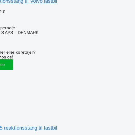
onsstang til Volvo lastbil
0 €
pernøje
TS APS – DENMARK
n
er eller køretøjer?
hos os!
nce
reaktionsstang til lastbil