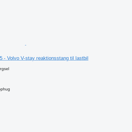
- Volvo V-stay reaktionsstang til lastbil
ørgsel
ophug
n