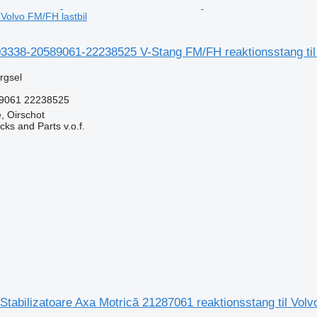
l Volvo FM/FH lastbil
3338-20589061-22238525 V-Stang FM/FH reaktionsstang til 
ørgsel
89061 22238525
, Oirschot
ks and Parts v.o.f.
n
Stabilizatoare Axa Motrică 21287061 reaktionsstang til Volvo