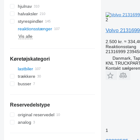
hjulnav
halvaksler
2
styrespindler
reaktionsstænger
Volvo 21316999 
Vis alle
larvefødder
2.500 kr.
≈ 334,4
Reaktionsstang
21316999 23945
Danmark, Tap
Køretøjskategori
KNL TRUCKPAR
Kontakt sælgere
lastbiler
trækkere
busser
Reservedelstype
original reservedel
analog
1