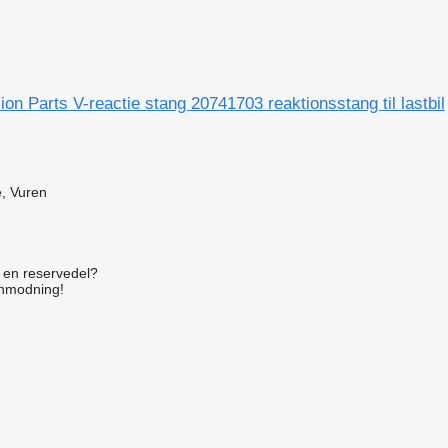
on Parts V-reactie stang 20741703 reaktionsstang til lastbil
, Vuren
n
e en reservedel?
anmodning!