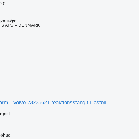
0 €
pernøje
TS APS – DENMARK
n
 arm - Volvo 23235621 reaktionsstang til lastbil
ørgsel
ophug