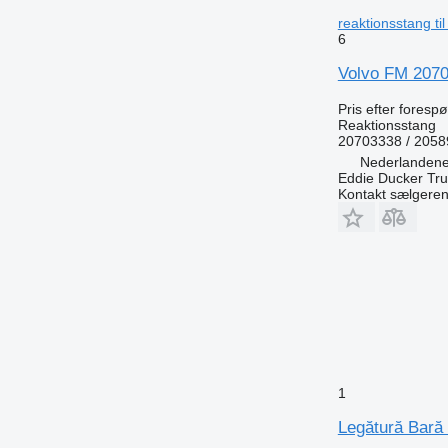
reaktionsstang ti
6
Volvo FM 2070
Pris efter foresp
Reaktionsstang
20703338 / 205
Nederlandene
Eddie Ducker Truc
Kontakt sælgere
1
Legătură Bară 