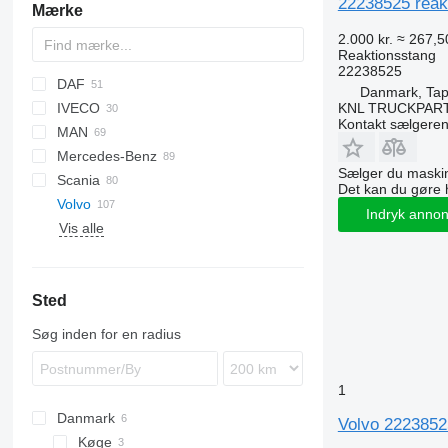
22238525 reakti
Mærke
2.000 kr.
≈ 267,5
Reaktionsstang
22238525
DAF
Danmark, Tap
KNL TRUCKPAR
IVECO
CF
Kontakt sælgere
MAN
LF
EuroCargo
Mercedes-Benz
XF
Eurotech
TGA
Sælger du maskin
Scania
S-Way
TGL
A-Class
Atleon
Magnum
Det kan du gøre 
Volvo
Stralis
TGM
Actros
Mascott
R-series
Indryk anno
Vis alle
TGS
Antos
S-series
FH
TGX
Arocs
FM
FH12
Atego
FMX
FH16
Sted
Axor
VNL
FH 500
FH16 550
LK
Søg inden for en radius
MB
1
Danmark
Volvo 22238525 
Køge