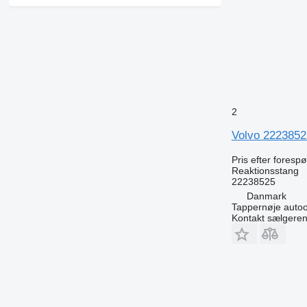
2
Volvo 22238525 
Pris efter foresp
Reaktionsstang
22238525
Danmark
Tappernøje auto
Kontakt sælgere