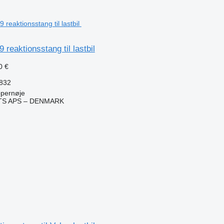
reaktionsstang til lastbil
0 €
832
pernøje
TS APS – DENMARK
n