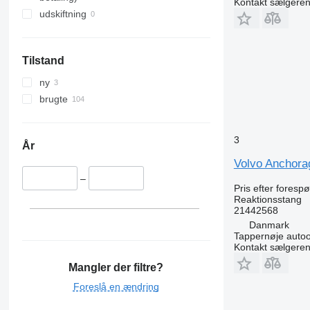
Kontakt sælgere
udskiftning
Tilstand
ny
brugte
3
År
Volvo Anchorag
–
Pris efter foresp
Reaktionsstang
21442568
Danmark
Tappernøje auto
Kontakt sælgere
Mangler der filtre?
Foreslå en ændring