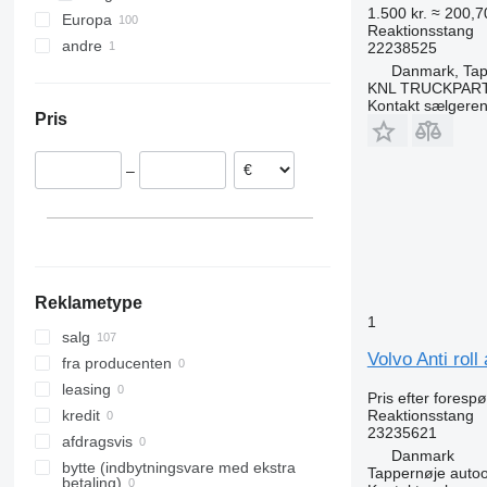
1.500 kr.
≈ 200,7
Europa
Reaktionsstang
andre
Rumænien
22238525
Danmark, Tap
Nederlandene
Ukraine
KNL TRUCKPAR
Estland
Kontakt sælgere
Pris
Litauen
Portugal
–
Italien
Belgien
Reklametype
1
salg
Volvo Anti roll
fra producenten
leasing
Pris efter foresp
Reaktionsstang
kredit
23235621
afdragsvis
Danmark
bytte (indbytningsvare med ekstra
Tappernøje auto
betaling)