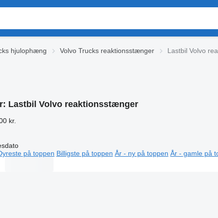
cks hjulophæng
Volvo Trucks reaktionsstænger
Lastbil Volvo re
r:
Lastbil Volvo reaktionsstænger
00 kr.
esdato
Dyreste på toppen
Billigste på toppen
År - ny på toppen
År - gamle på 