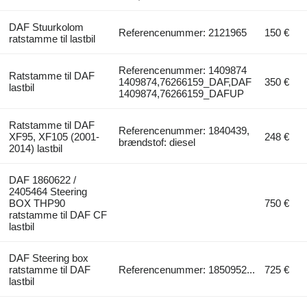
DAF Stuurkolom
Referencenummer: 2121965
150 €
ratstamme til lastbil
Referencenummer: 1409874
Ratstamme til DAF
1409874,76266159_DAF,DAF
350 €
lastbil
1409874,76266159_DAFUP
Ratstamme til DAF
Referencenummer: 1840439,
XF95, XF105 (2001-
248 €
brændstof: diesel
2014) lastbil
DAF 1860622 /
2405464 Steering
BOX THP90
750 €
ratstamme til DAF CF
lastbil
DAF Steering box
ratstamme til DAF
Referencenummer: 1850952...
725 €
lastbil