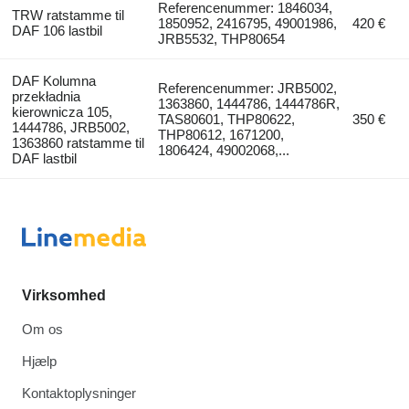
Referencenummer: 1846034,
TRW ratstamme til
1850952, 2416795, 49001986,
420 €
DAF 106 lastbil
JRB5532, THP80654
DAF Kolumna
Referencenummer: JRB5002,
przekładnia
1363860, 1444786, 1444786R,
kierownicza 105,
TAS80601, THP80622,
350 €
1444786, JRB5002,
THP80612, 1671200,
1363860 ratstamme til
1806424, 49002068,...
DAF lastbil
Virksomhed
Om os
Hjælp
Kontaktoplysninger