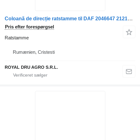
Coloană de direcție ratstamme til DAF 2046647 2121965 2036856 1980136 1865583 lastbil
Pris efter forespørgsel
Ratstamme
Rumænien, Cristesti
ROYAL DRU AGRO S.R.L.