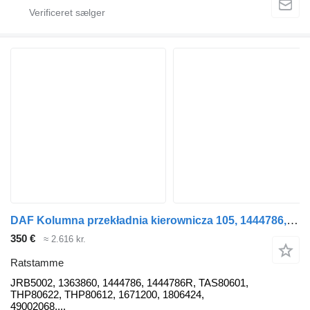
DAF Kolumna przekładnia kierownicza 105, 1444786, JRB5002, 1363860 ratstamme til DAF lastbil
350 €
≈ 2.616 kr.
Ratstamme
JRB5002, 1363860, 1444786, 1444786R, TAS80601,
THP80622, THP80612, 1671200, 1806424,
49002068,...