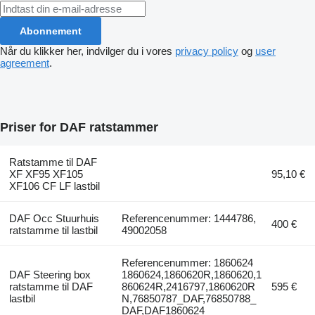
Abonnement
Når du klikker her, indvilger du i vores
privacy policy
og
user
agreement
.
Priser for DAF ratstammer
Ratstamme til DAF
XF XF95 XF105
95,10 €
XF106 CF LF lastbil
DAF Occ Stuurhuis
Referencenummer: 1444786,
400 €
ratstamme til lastbil
49002058
Referencenummer: 1860624
DAF Steering box
1860624,1860620R,1860620,1
ratstamme til DAF
860624R,2416797,1860620R
595 €
lastbil
N,76850787_DAF,76850788_
DAF,DAF1860624