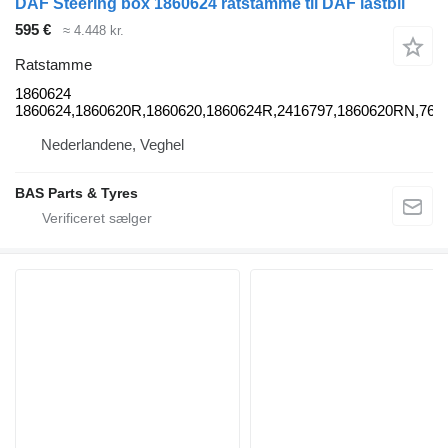
DAF Steering box 1860624 ratstamme til DAF lastbil
595 €
≈ 4.448 kr.
Ratstamme
1860624
1860624,1860620R,1860620,1860624R,2416797,1860620RN,76
Nederlandene, Veghel
BAS Parts & Tyres