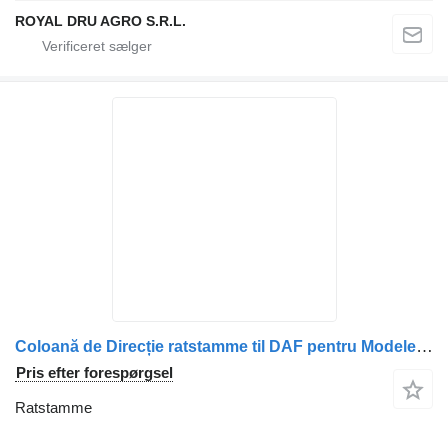
ROYAL DRU AGRO S.R.L.
Coloană de Direcție ratstamme til DAF pentru Modele Camioane – Piese Originale Coduri 1868903, 1980137, 2036857, 2046648 lastbil
Pris efter forespørgsel
Ratstamme