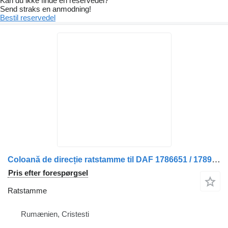
Kan du ikke finde en reservedel?
Send straks en anmodning!
Bestil reservedel
Coloană de direcție ratstamme til DAF 1786651 / 1789640 lastbil
Pris efter forespørgsel
Ratstamme
Rumænien, Cristesti