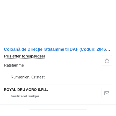
Coloană de Direcție ratstamme til DAF (Coduri: 2046647, 2121965, 2036856, 1980136, 1865583) lastbil
Pris efter forespørgsel
Ratstamme
Rumænien, Cristesti
ROYAL DRU AGRO S.R.L.