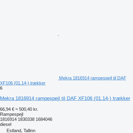
Mekra 1816914 rampespejl til DAF
XF106 (01.14-) trækker
6
Mekra 1816914 rampespejl til DAF XF106 (01.14-) trækker
66,94 €
≈ 500,40 kr.
Rampespejl
1816914 1830338 1684046
diesel
Estland, Tallinn