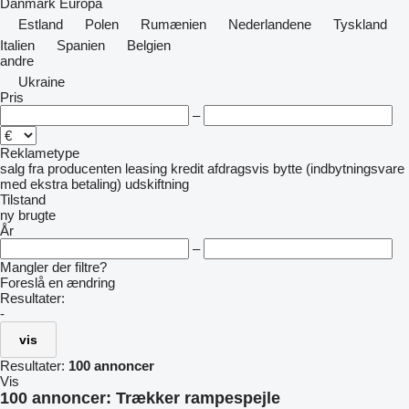
Danmark
Europa
Estland
Polen
Rumænien
Nederlandene
Tyskland
Italien
Spanien
Belgien
andre
Ukraine
Pris
–
Reklametype
salg
fra producenten
leasing
kredit
afdragsvis
bytte (indbytningsvare
med ekstra betaling)
udskiftning
Tilstand
ny
brugte
År
–
Mangler der filtre?
Foreslå en ændring
Resultater:
-
vis
Resultater:
100 annoncer
Vis
100 annoncer:
Trækker rampespejle