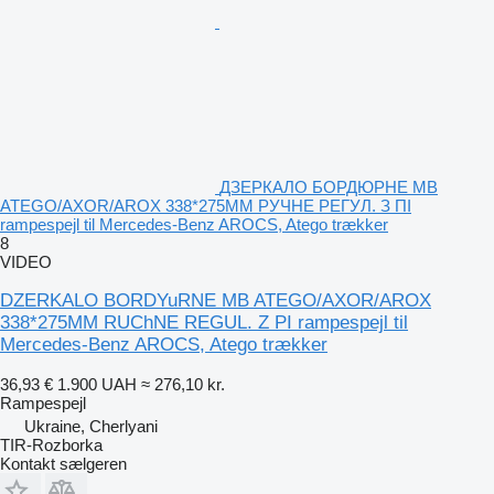
ДЗЕРКАЛО БОРДЮРНЕ MB
ATEGO/AXOR/AROX 338*275MM РУЧНЕ РЕГУЛ. З ПІ
rampespejl til Mercedes-Benz AROCS, Atego trækker
8
VIDEO
DZERKALO BORDYuRNE MB ATEGO/AXOR/AROX
338*275MM RUChNE REGUL. Z PI rampespejl til
Mercedes-Benz AROCS, Atego trækker
36,93 €
1.900 UAH
≈ 276,10 kr.
Rampespejl
Ukraine, Cherlyani
TIR-Rozborka
Kontakt sælgeren