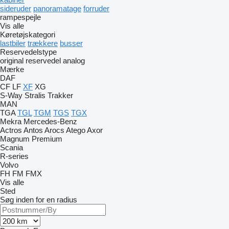
sideruder
panoramatage
forruder
rampespejle
Vis alle
Køretøjskategori
lastbiler
trækkere
busser
Reservedelstype
original reservedel
analog
Mærke
DAF
CF
LF
XF
XG
S-Way
Stralis
Trakker
MAN
TGA
TGL
TGM
TGS
TGX
Mekra
Mercedes-Benz
Actros
Antos
Arocs
Atego
Axor
Magnum
Premium
Scania
R-series
Volvo
FH
FM
FMX
Vis alle
Sted
Søg inden for en radius