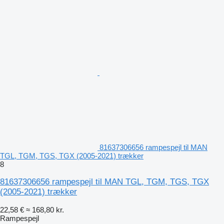
81637306656 rampespejl til MAN
TGL, TGM, TGS, TGX (2005-2021) trækker
8
81637306656 rampespejl til MAN TGL, TGM, TGS, TGX
(2005-2021) trækker
22,58 €
≈ 168,80 kr.
Rampespejl