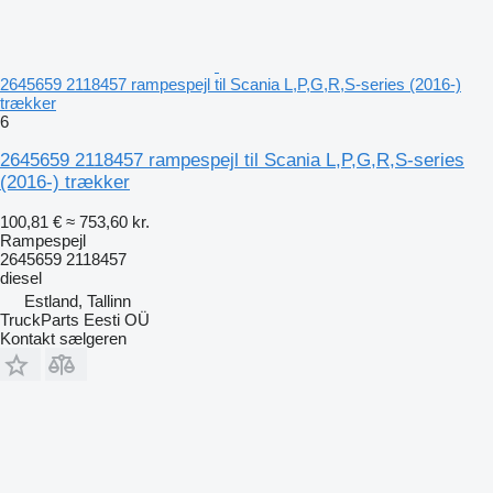
2645659 2118457 rampespejl til Scania L,P,G,R,S-series (2016-)
trækker
6
2645659 2118457 rampespejl til Scania L,P,G,R,S-series
(2016-) trækker
100,81 €
≈ 753,60 kr.
Rampespejl
2645659 2118457
diesel
Estland, Tallinn
TruckParts Eesti OÜ
Kontakt sælgeren