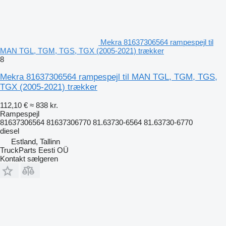
Mekra 81637306564 rampespejl til
MAN TGL, TGM, TGS, TGX (2005-2021) trækker
8
Mekra 81637306564 rampespejl til MAN TGL, TGM, TGS,
TGX (2005-2021) trækker
112,10 €
≈ 838 kr.
Rampespejl
81637306564 81637306770 81.63730-6564 81.63730-6770
diesel
Estland, Tallinn
TruckParts Eesti OÜ
Kontakt sælgeren