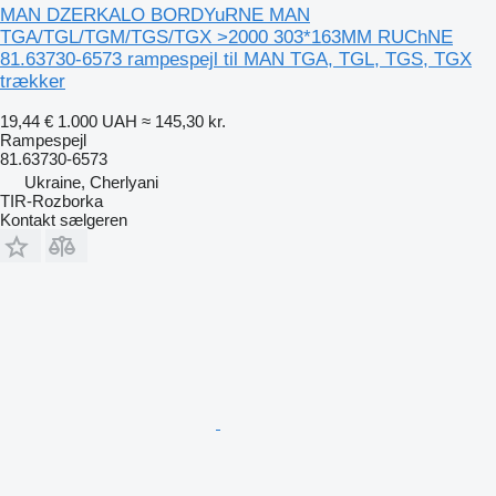
MAN DZERKALO BORDYuRNE MAN
TGA/TGL/TGM/TGS/TGX >2000 303*163MM RUChNE
81.63730-6573 rampespejl til MAN TGA, TGL, TGS, TGX
trækker
19,44 €
1.000 UAH
≈ 145,30 kr.
Rampespejl
81.63730-6573
Ukraine, Cherlyani
TIR-Rozborka
Kontakt sælgeren