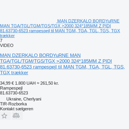
MAN DZERKALO BORDYuRNE
MAN TGA/TGL/TGM/TGS/TGX >2000 324*185MM Z PIDI
81.63730-6523 rampespejl til MAN TGM, TGA, TGL, TGS, TGX
trækker
7
VIDEO
MAN DZERKALO BORDYuRNE MAN
TGA/TGL/TGM/TGS/TGX >2000 324*185MM Z PIDI
81.63730-6523 rampespejl til MAN TGM, TGA, TGL, TGS,
TGX trækker
34,99 €
1.800 UAH
≈ 261,50 kr.
Rampespejl
81.63730-6523
Ukraine, Cherlyani
TIR-Rozborka
Kontakt sælgeren