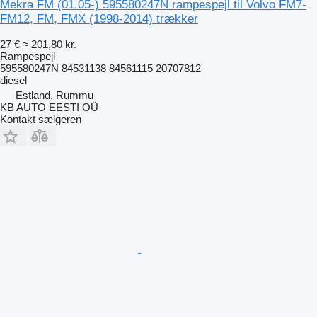
Mekra FM (01.05-) 595580247N rampespejl til Volvo FM7-
FM12, FM, FMX (1998-2014) trækker
27 €
≈ 201,80 kr.
Rampespejl
595580247N 84531138 84561115 20707812
diesel
Estland, Rummu
KB AUTO EESTI OÜ
Kontakt sælgeren