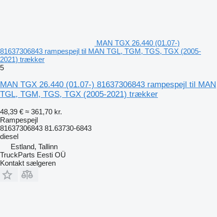
MAN TGX 26.440 (01.07-)
81637306843 rampespejl til MAN TGL, TGM, TGS, TGX (2005-
2021) trækker
5
MAN TGX 26.440 (01.07-) 81637306843 rampespejl til MAN
TGL, TGM, TGS, TGX (2005-2021) trækker
48,39 €
≈ 361,70 kr.
Rampespejl
81637306843 81.63730-6843
diesel
Estland, Tallinn
TruckParts Eesti OÜ
Kontakt sælgeren