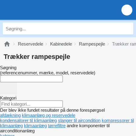
Reservedele
Kabinedele
Rampespejle
Trækker ra
Trækker rampespejle
Søgning
(referencenummer, mærke, model, reservedele)
Kategori
Der blev ikke fundet resultater på denne forespørgsel
afdækning
klimaanlæg og reservedele
kondensatorer til klimaanlæg
slanger til aircondition
kompressorer til
klimaanlæg
klimaanlæg
tørrefiltre
andre komponenter til
airconditionanlæg
kabiner