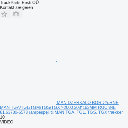
TruckParts Eesti OÜ
Kontakt sælgeren
MAN DZERKALO BORDYuRNE
MAN TGA/TGL/TGM/TGS/TGX >2000 303*163MM RUChNE
81.63730-6573 rampespejl til MAN TGA, TGL, TGS, TGX trækker
10
VIDEO