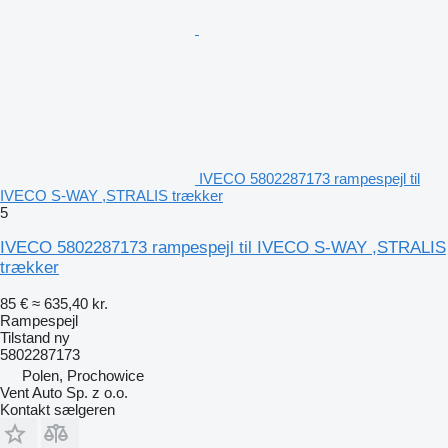
IVECO 5802287173 rampespejl til
IVECO S-WAY ,STRALIS trækker
5
IVECO 5802287173 rampespejl til IVECO S-WAY ,STRALIS
trækker
85 €
≈ 635,40 kr.
Rampespejl
Tilstand
ny
5802287173
Polen, Prochowice
Vent Auto Sp. z o.o.
Kontakt sælgeren