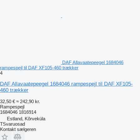
DAF Allavaatepeegel 1684046
rampespejl til DAF XF105-460 trækker
4
DAF Allavaatepeegel 1684046 rampespejl til DAF XF105-
460 trækker
32,50 €
≈ 242,90 kr.
Rampespejl
1684046 1816914
Estland, Kõrveküla
TSvaruosad
Kontakt sælgeren