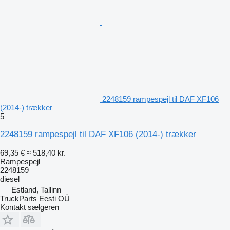
2248159 rampespejl til DAF XF106
(2014-) trækker
5
2248159 rampespejl til DAF XF106 (2014-) trækker
69,35 €
≈ 518,40 kr.
Rampespejl
2248159
diesel
Estland, Tallinn
TruckParts Eesti OÜ
Kontakt sælgeren