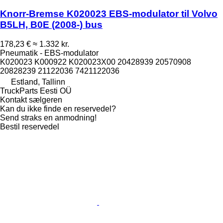
Knorr-Bremse K020023 EBS-modulator til Volvo
B5LH, B0E (2008-) bus
178,23 €
≈ 1.332 kr.
Pneumatik - EBS-modulator
K020023 K000922 K020023X00 20428939 20570908
20828239 21122036 7421122036
Estland, Tallinn
TruckParts Eesti OÜ
Kontakt sælgeren
Kan du ikke finde en reservedel?
Send straks en anmodning!
Bestil reservedel