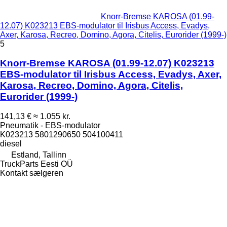
Knorr-Bremse KAROSA (01.99-
12.07) K023213 EBS-modulator til Irisbus Access, Evadys,
Axer, Karosa, Recreo, Domino, Agora, Citelis, Eurorider (1999-)
5
Knorr-Bremse KAROSA (01.99-12.07) K023213
EBS-modulator til Irisbus Access, Evadys, Axer,
Karosa, Recreo, Domino, Agora, Citelis,
Eurorider (1999-)
141,13 €
≈ 1.055 kr.
Pneumatik - EBS-modulator
K023213 5801290650 504100411
diesel
Estland, Tallinn
TruckParts Eesti OÜ
Kontakt sælgeren