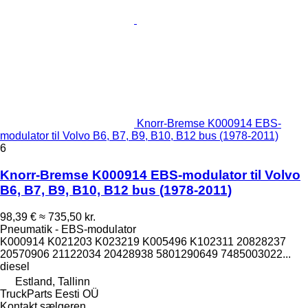
Knorr-Bremse K000914 EBS-
modulator til Volvo B6, B7, B9, B10, B12 bus (1978-2011)
6
Knorr-Bremse K000914 EBS-modulator til Volvo
B6, B7, B9, B10, B12 bus (1978-2011)
98,39 €
≈ 735,50 kr.
Pneumatik - EBS-modulator
K000914 K021203 K023219 K005496 K102311 20828237
20570906 21122034 20428938 5801290649 7485003022...
diesel
Estland, Tallinn
TruckParts Eesti OÜ
Kontakt sælgeren