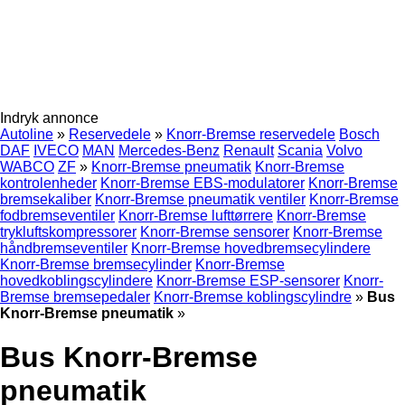
Indryk annonce
Autoline
»
Reservedele
»
Knorr-Bremse reservedele
Bosch
DAF
IVECO
MAN
Mercedes-Benz
Renault
Scania
Volvo
WABCO
ZF
»
Knorr-Bremse pneumatik
Knorr-Bremse
kontrolenheder
Knorr-Bremse EBS-modulatorer
Knorr-Bremse
bremsekaliber
Knorr-Bremse pneumatik ventiler
Knorr-Bremse
fodbremseventiler
Knorr-Bremse lufttørrere
Knorr-Bremse
trykluftskompressorer
Knorr-Bremse sensorer
Knorr-Bremse
håndbremseventiler
Knorr-Bremse hovedbremsecylindere
Knorr-Bremse bremsecylinder
Knorr-Bremse
hovedkoblingscylindere
Knorr-Bremse ESP-sensorer
Knorr-
Bremse bremsepedaler
Knorr-Bremse koblingscylindre
»
Bus
Knorr-Bremse pneumatik
»
Bus Knorr-Bremse
pneumatik