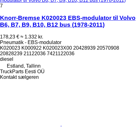
modulator til Volvo B6, B7, B9, B10, B12 bus (1978-2011)
7
Knorr-Bremse K020023 EBS-modulator til Volvo
B6, B7, B9, B10, B12 bus (1978-2011)
178,23 €
≈ 1.332 kr.
Pneumatik - EBS-modulator
K020023 K000922 K020023X00 20428939 20570908
20828239 21122036 7421122036
diesel
Estland, Tallinn
TruckParts Eesti OÜ
Kontakt sælgeren