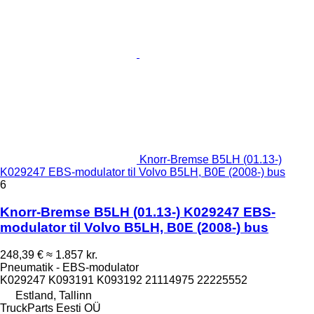
Knorr-Bremse B5LH (01.13-)
K029247 EBS-modulator til Volvo B5LH, B0E (2008-) bus
6
Knorr-Bremse B5LH (01.13-) K029247 EBS-
modulator til Volvo B5LH, B0E (2008-) bus
248,39 €
≈ 1.857 kr.
Pneumatik - EBS-modulator
K029247 K093191 K093192 21114975 22225552
Estland, Tallinn
TruckParts Eesti OÜ