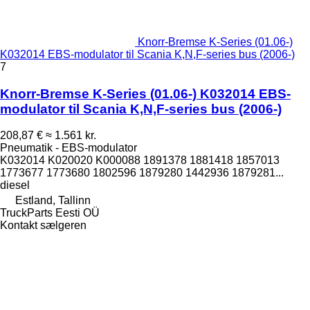
Knorr-Bremse K-Series (01.06-)
K032014 EBS-modulator til Scania K,N,F-series bus (2006-)
7
Knorr-Bremse K-Series (01.06-) K032014 EBS-
modulator til Scania K,N,F-series bus (2006-)
208,87 €
≈ 1.561 kr.
Pneumatik - EBS-modulator
K032014 K020020 K000088 1891378 1881418 1857013
1773677 1773680 1802596 1879280 1442936 1879281...
diesel
Estland, Tallinn
TruckParts Eesti OÜ
Kontakt sælgeren