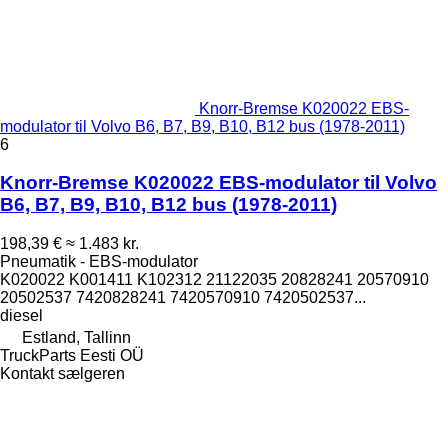
Knorr-Bremse K020022 EBS-
modulator til Volvo B6, B7, B9, B10, B12 bus (1978-2011)
6
Knorr-Bremse K020022 EBS-modulator til Volvo
B6, B7, B9, B10, B12 bus (1978-2011)
198,39 €
≈ 1.483 kr.
Pneumatik - EBS-modulator
K020022 K001411 K102312 21122035 20828241 20570910
20502537 7420828241 7420570910 7420502537...
diesel
Estland, Tallinn
TruckParts Eesti OÜ
Kontakt sælgeren