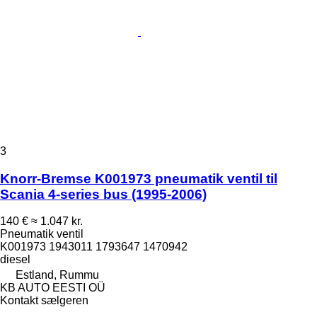
3
Knorr-Bremse K001973 pneumatik ventil til
Scania 4-series bus (1995-2006)
140 €
≈ 1.047 kr.
Pneumatik ventil
K001973 1943011 1793647 1470942
diesel
Estland, Rummu
KB AUTO EESTI OÜ
Kontakt sælgeren