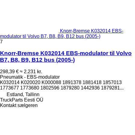
Knorr-Bremse K032014 EBS-
modulator til Volvo B7, B8, B9, B12 bus (2005-)
7
Knorr-Bremse K032014 EBS-modulator til Volvo
B7, B8, B9, B12 bus (2005-)
298,39 €
≈ 2.231 kr.
Pneumatik - EBS-modulator
K032014 K020020 K000088 1891378 1881418 1857013
1773677 1773680 1802596 1879280 1442936 1879281...
Estland, Tallinn
TruckParts Eesti OÜ
Kontakt sælgeren