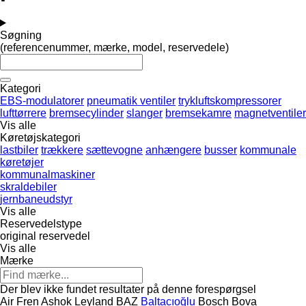
Søgning
(referencenummer, mærke, model, reservedele)
Kategori
EBS-modulatorer
pneumatik ventiler
trykluftskompressorer
lufttørrere
bremsecylinder
slanger
bremsekamre
magnetventiler
Vis alle
Køretøjskategori
lastbiler
trækkere
sættevogne
anhængere
busser
kommunale
køretøjer
kommunalmaskiner
skraldebiler
jernbaneudstyr
Vis alle
Reservedelstype
original reservedel
Vis alle
Mærke
Der blev ikke fundet resultater på denne forespørgsel
Air Fren
Ashok Leyland
BAZ
Baltacıoğlu
Bosch
Bova