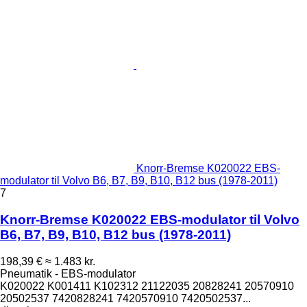
Knorr-Bremse K020022 EBS-
modulator til Volvo B6, B7, B9, B10, B12 bus (1978-2011)
7
Knorr-Bremse K020022 EBS-modulator til Volvo
B6, B7, B9, B10, B12 bus (1978-2011)
198,39 €
≈ 1.483 kr.
Pneumatik - EBS-modulator
K020022 K001411 K102312 21122035 20828241 20570910
20502537 7420828241 7420570910 7420502537...