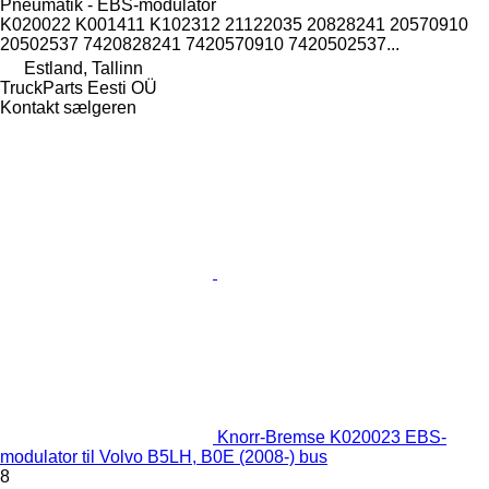
Pneumatik - EBS-modulator
K020022 K001411 K102312 21122035 20828241 20570910
20502537 7420828241 7420570910 7420502537...
Estland, Tallinn
TruckParts Eesti OÜ
Kontakt sælgeren
Knorr-Bremse K020023 EBS-
modulator til Volvo B5LH, B0E (2008-) bus
8