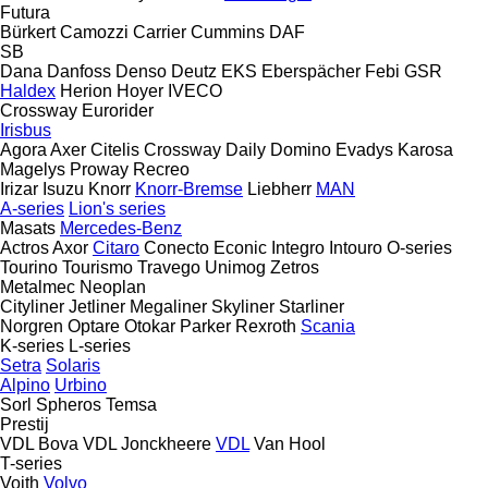
Futura
Bürkert
Camozzi
Carrier
Cummins
DAF
SB
Dana
Danfoss
Denso
Deutz
EKS
Eberspächer
Febi
GSR
Haldex
Herion
Hoyer
IVECO
Crossway
Eurorider
Irisbus
Agora
Axer
Citelis
Crossway
Daily
Domino
Evadys
Karosa
Magelys
Proway
Recreo
Irizar
Isuzu
Knorr
Knorr-Bremse
Liebherr
MAN
A-series
Lion's series
Masats
Mercedes-Benz
Actros
Axor
Citaro
Conecto
Econic
Integro
Intouro
O-series
Tourino
Tourismo
Travego
Unimog
Zetros
Metalmec
Neoplan
Cityliner
Jetliner
Megaliner
Skyliner
Starliner
Norgren
Optare
Otokar
Parker
Rexroth
Scania
K-series
L-series
Setra
Solaris
Alpino
Urbino
Sorl
Spheros
Temsa
Prestij
VDL Bova
VDL Jonckheere
VDL
Van Hool
T-series
Voith
Volvo