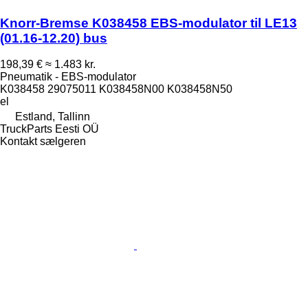
Knorr-Bremse K038458 EBS-modulator til LE13
(01.16-12.20) bus
198,39 €
≈ 1.483 kr.
Pneumatik - EBS-modulator
K038458 29075011 K038458N00 K038458N50
el
Estland, Tallinn
TruckParts Eesti OÜ
Kontakt sælgeren