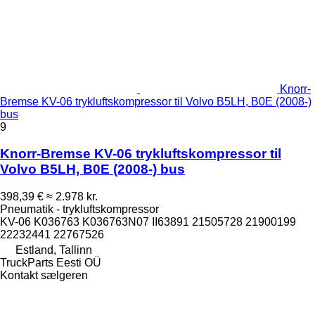
Knorr-
Bremse KV-06 trykluftskompressor til Volvo B5LH, B0E (2008-)
bus
9
Knorr-Bremse KV-06 trykluftskompressor til
Volvo B5LH, B0E (2008-) bus
398,39 €
≈ 2.978 kr.
Pneumatik - trykluftskompressor
KV-06 K036763 K036763N07 II63891 21505728 21900199
22232441 22767526
Estland, Tallinn
TruckParts Eesti OÜ
Kontakt sælgeren