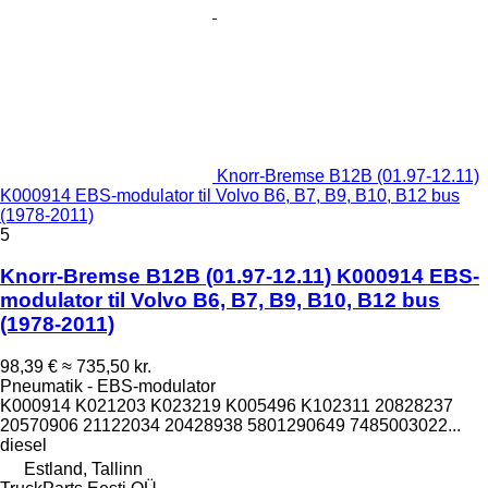
Knorr-Bremse B12B (01.97-12.11)
K000914 EBS-modulator til Volvo B6, B7, B9, B10, B12 bus
(1978-2011)
5
Knorr-Bremse B12B (01.97-12.11) K000914 EBS-
modulator til Volvo B6, B7, B9, B10, B12 bus
(1978-2011)
98,39 €
≈ 735,50 kr.
Pneumatik - EBS-modulator
K000914 K021203 K023219 K005496 K102311 20828237
20570906 21122034 20428938 5801290649 7485003022...
diesel
Estland, Tallinn