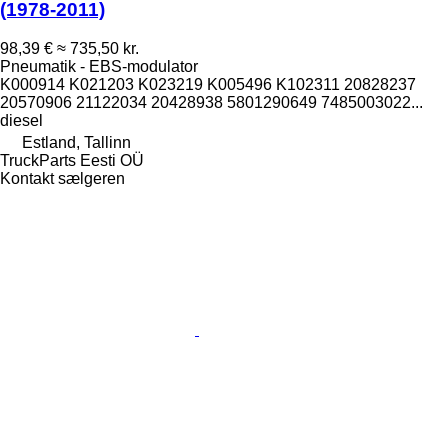
(1978-2011)
98,39 €
≈ 735,50 kr.
Pneumatik - EBS-modulator
K000914 K021203 K023219 K005496 K102311 20828237
20570906 21122034 20428938 5801290649 7485003022...
diesel
Estland, Tallinn
TruckParts Eesti OÜ
Kontakt sælgeren