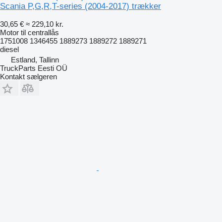
Scania P,G,R,T-series (2004-2017) trækker
30,65 €
≈ 229,10 kr.
Motor til centrallås
1751008 1346455 1889273 1889272 1889271
diesel
Estland, Tallinn
TruckParts Eesti OÜ
Kontakt sælgeren