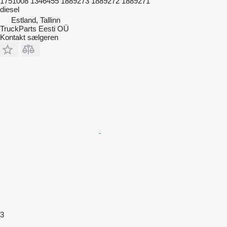
1751008 1346455 1889273 1889272 1889271
diesel
Estland, Tallinn
TruckParts Eesti OÜ
Kontakt sælgeren
3