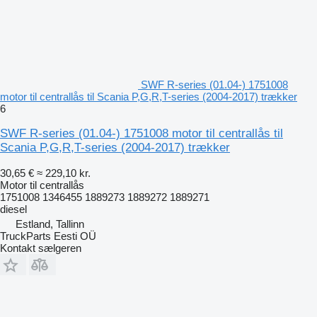
SWF R-series (01.04-) 1751008
motor til centrallås til Scania P,G,R,T-series (2004-2017) trækker
6
SWF R-series (01.04-) 1751008 motor til centrallås til
Scania P,G,R,T-series (2004-2017) trækker
30,65 €
≈ 229,10 kr.
Motor til centrallås
1751008 1346455 1889273 1889272 1889271
diesel
Estland, Tallinn
TruckParts Eesti OÜ
Kontakt sælgeren