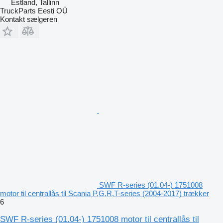
Estland, Tallinn
TruckParts Eesti OÜ
Kontakt sælgeren
SWF R-series (01.04-) 1751008
motor til centrallås til Scania P,G,R,T-series (2004-2017) trækker
6
SWF R-series (01.04-) 1751008 motor til centrallås til