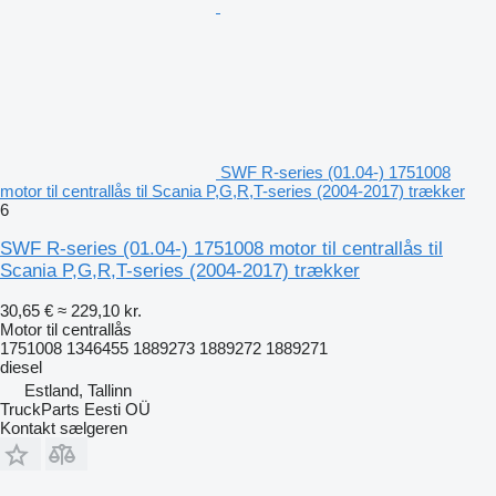
SWF R-series (01.04-) 1751008
motor til centrallås til Scania P,G,R,T-series (2004-2017) trækker
6
SWF R-series (01.04-) 1751008 motor til centrallås til
Scania P,G,R,T-series (2004-2017) trækker
30,65 €
≈ 229,10 kr.
Motor til centrallås
1751008 1346455 1889273 1889272 1889271
diesel
Estland, Tallinn
TruckParts Eesti OÜ
Kontakt sælgeren