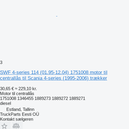
3
SWF 4-series 114 (01.95-12.04) 1751008 motor til
centrallås til Scania 4-series (1995-2006) trækker
30,65 €
≈ 229,10 kr.
Motor til centrallås
1751008 1346455 1889273 1889272 1889271
diesel
Estland, Tallinn
TruckParts Eesti OÜ
Kontakt sælgeren