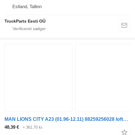
Estland, Tallinn
TruckParts Eesti OÜ
MAN LIONS CITY A23 (01.96-12.11) 88259256028 loftslampe til MAN Lion's bus (1991-)
48,39 €
≈ 361,70 kr.