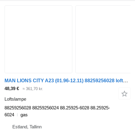
MAN LIONS CITY A23 (01.96-12.11) 88259256028 loftslampe til MAN Lion's bus (1991-)
48,39 €
≈ 361,70 kr.
Loftslampe
88259256028 88259256024 88.25925-6028 88.25925-
6024
gas
Estland, Tallinn