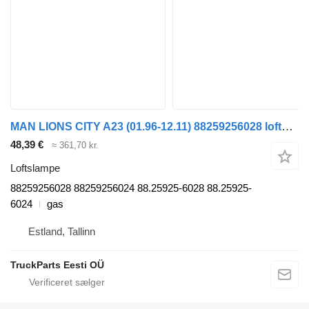
MAN LIONS CITY A23 (01.96-12.11) 88259256028 loftslampe til MAN Lion's bus (1991-)
48,39 €
≈ 361,70 kr.
Loftslampe
88259256028 88259256024 88.25925-6028 88.25925-
6024
gas
Estland, Tallinn
TruckParts Eesti OÜ