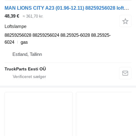
MAN LIONS CITY A23 (01.96-12.11) 88259256028 loftslampe til MAN Lion's bus (1991-)
48,39 €
≈ 361,70 kr.
Loftslampe
88259256028 88259256024 88.25925-6028 88.25925-
6024
gas
Estland, Tallinn
TruckParts Eesti OÜ