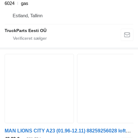
6024
gas
Estland, Tallinn
TruckParts Eesti OÜ
MAN LIONS CITY A23 (01.96-12.11) 88259256028 loftslampe til MAN Lion's bus (1991-)