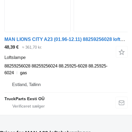
MAN LIONS CITY A23 (01.96-12.11) 88259256028 loftslampe til MAN Lion's bus (1991-)
48,39 €
≈ 361,70 kr.
Loftslampe
88259256028 88259256024 88.25925-6028 88.25925-
6024
gas
Estland, Tallinn
TruckParts Eesti OÜ