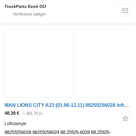
TruckParts Eesti OÜ
MAN LIONS CITY A23 (01.96-12.11) 88259256028 loftslampe til MAN Lion's bus (1991-)
48,39 €
≈ 361,70 kr.
Loftslampe
88259256028 88259256024 88.25925-6028 88.25925-