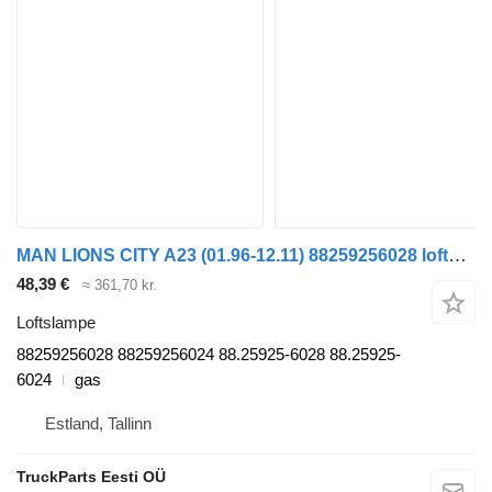
MAN LIONS CITY A23 (01.96-12.11) 88259256028 loftslampe til MAN Lion's bus (1991-)
48,39 €
≈ 361,70 kr.
Loftslampe
88259256028 88259256024 88.25925-6028 88.25925-
6024
gas
Estland, Tallinn
TruckParts Eesti OÜ