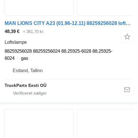
MAN LIONS CITY A23 (01.96-12.11) 88259256028 loftslampe til MAN Lion's bus (1991-)
48,39 €
≈ 361,70 kr.
Loftslampe
88259256028 88259256024 88.25925-6028 88.25925-
6024
gas
Estland, Tallinn
TruckParts Eesti OÜ