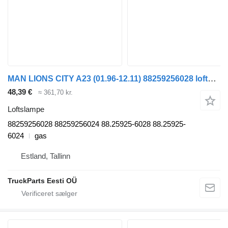
MAN LIONS CITY A23 (01.96-12.11) 88259256028 loftslampe til MAN Lion's bus (1991-)
48,39 €
≈ 361,70 kr.
Loftslampe
88259256028 88259256024 88.25925-6028 88.25925-
6024
gas
Estland, Tallinn
TruckParts Eesti OÜ