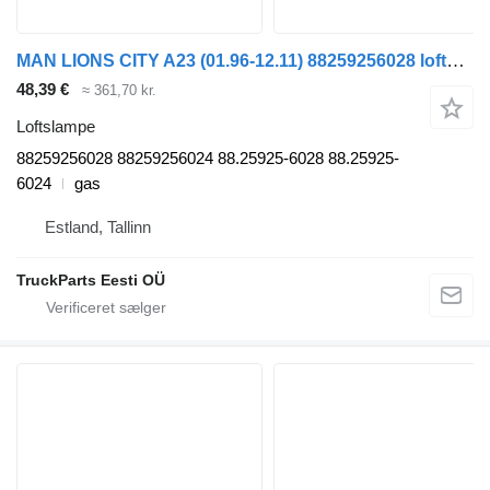
MAN LIONS CITY A23 (01.96-12.11) 88259256028 loftslampe til MAN Lion's bus (1991-)
48,39 €
≈ 361,70 kr.
Loftslampe
88259256028 88259256024 88.25925-6028 88.25925-
6024
gas
Estland, Tallinn
TruckParts Eesti OÜ