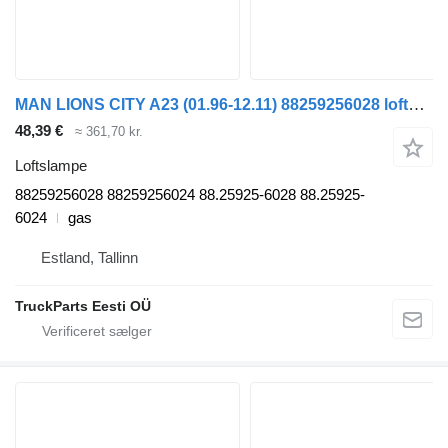
MAN LIONS CITY A23 (01.96-12.11) 88259256028 loftslampe til MAN Lion's bus (1991-)
48,39 €
≈ 361,70 kr.
Loftslampe
88259256028 88259256024 88.25925-6028 88.25925-
6024
gas
Estland, Tallinn
TruckParts Eesti OÜ