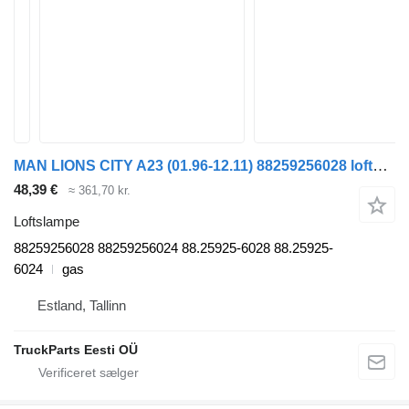
MAN LIONS CITY A23 (01.96-12.11) 88259256028 loftslampe til MAN Lion's bus (1991-)
48,39 €
≈ 361,70 kr.
Loftslampe
88259256028 88259256024 88.25925-6028 88.25925-
6024
gas
Estland, Tallinn
TruckParts Eesti OÜ