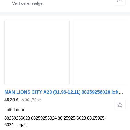
MAN LIONS CITY A23 (01.96-12.11) 88259256028 loftslampe til MAN Lion's bus (1991-)
48,39 €
≈ 361,70 kr.
Loftslampe
88259256028 88259256024 88.25925-6028 88.25925-
6024
gas