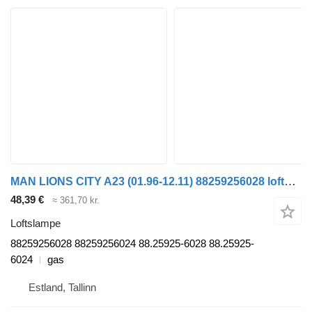
MAN LIONS CITY A23 (01.96-12.11) 88259256028 loftslampe til MAN Lion's bus (1991-)
48,39 €
≈ 361,70 kr.
Loftslampe
88259256028 88259256024 88.25925-6028 88.25925-
6024
gas
Estland, Tallinn