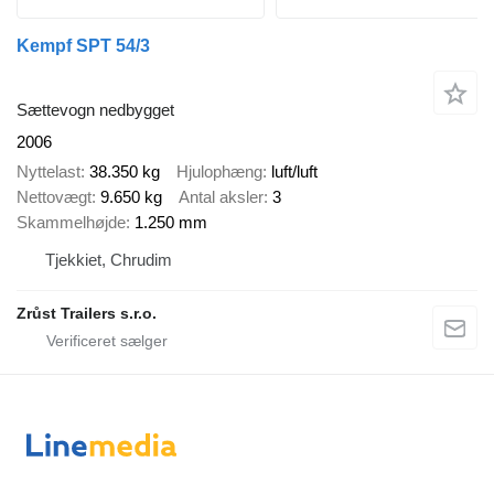
Kempf SPT 54/3
Sættevogn nedbygget
2006
Nyttelast
38.350 kg
Hjulophæng
luft/luft
Nettovægt
9.650 kg
Antal aksler
3
Skammelhøjde
1.250 mm
Tjekkiet, Chrudim
Zrůst Trailers s.r.o.