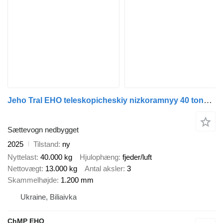
Jeho Tral EHO teleskopicheskiy nizkoramnyy 40 tonn — novyy 2025! Proiz
Sættevogn nedbygget
2025
Tilstand
ny
Nyttelast
40.000 kg
Hjulophæng
fjeder/luft
Nettovægt
13.000 kg
Antal aksler
3
Skammelhøjde
1.200 mm
Ukraine, Biliaivka
ChMP EHO