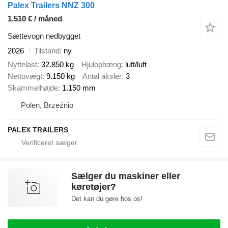
Palex Trailers NNZ 300
1.510 € / måned
Sættevogn nedbygget
2026
Tilstand
ny
Nyttelast
32.850 kg
Hjulophæng
luft/luft
Nettovægt
9.150 kg
Antal aksler
3
Skammelhøjde
1.150 mm
Polen, Brzeźnio
PALEX TRAILERS
Sælger du maskiner eller
køretøjer?
Det kan du gøre hos os!