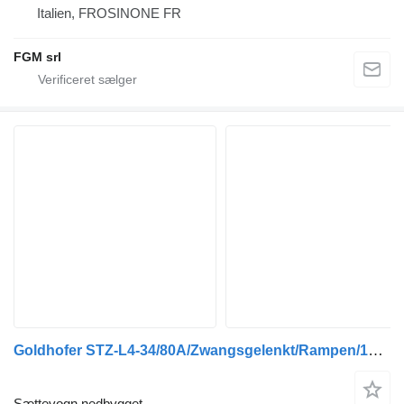
Italien, FROSINONE FR
FGM srl
Goldhofer STZ-L4-34/80A/Zwangsgelenkt/Rampen/15,5m/49600kg
Sættevogn nedbygget