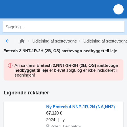
Udlejning af sættevogne
Udlejning af sættevog
Emtech 2.NNT-1R-2H (2B, OS) sættevogn nedbygget til leje
Annoncens
Emtech 2.NNT-1R-2H (2B, OS) sættevogn
nedbygget til leje
er blevet solgt, og er ikke inkluderet i
søgningen!
Lignende reklamer
Ny Emtech 4.NNP-1R-2N (NA,NH2)
67.120 €
2024
ny
Polen, Bełchatów