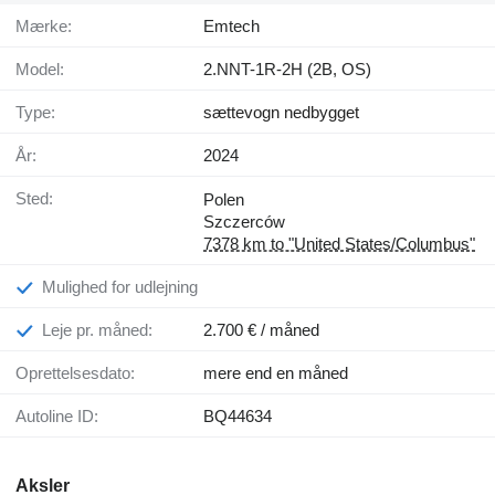
Mærke:
Emtech
Model:
2.NNT-1R-2H (2B, OS)
Type:
sættevogn nedbygget
År:
2024
Sted:
Polen
Szczerców
7378 km to "United States/Columbus"
Mulighed for udlejning
Leje pr. måned:
2.700 € / måned
Oprettelsesdato:
mere end en måned
Autoline ID:
BQ44634
Aksler