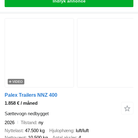
Indryk annonce
VIDEO
Palex Trailers NNZ 400
1.858 € / måned
Sættevogn nedbygget
2026
Tilstand
ny
Nyttelast
47.500 kg
Hjulophæng
luft/luft
Nettovægt
10.500 kg
Antal aksler
4