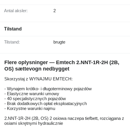
Antal aksler:
2
Tilstand
Tilstand:
brugte
Flere oplysninger — Emtech 2.NNT-1R-2H (2B,
OS) sættevogn nedbygget
Skorzystaj z WYNAJMU EMTECH:
- Wynajem krótko- i długoterminowy pojazdów
- Elastyczne warunki umowy
- 40 specjalistycznych pojazdów
- Brak dodatkowych opłat eksploatacyjnych
- Korzystne warunki najmu
2.NNT-1R-2H (2B, OS) 2 osiowa naczepa tiefbett, rozciągana z
osiami skrętnymi hydraulicznie