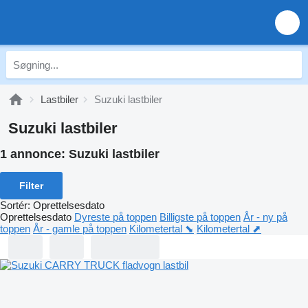
Lastbiler
Suzuki lastbiler
Suzuki lastbiler
1 annonce:
Suzuki lastbiler
Filter
Sortér
:
Oprettelsesdato
Oprettelsesdato
Dyreste på toppen
Billigste på toppen
År - ny på
toppen
År - gamle på toppen
Kilometertal ⬊
Kilometertal ⬈