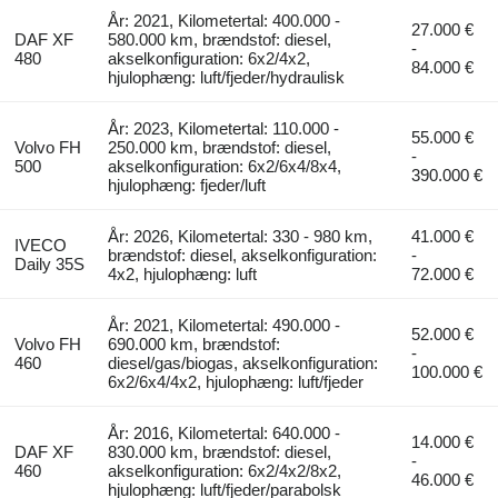
År: 2021, Kilometertal: 400.000 -
27.000 €
DAF XF
580.000 km, brændstof: diesel,
-
480
akselkonfiguration: 6x2/4x2,
84.000 €
hjulophæng: luft/fjeder/hydraulisk
År: 2023, Kilometertal: 110.000 -
55.000 €
Volvo FH
250.000 km, brændstof: diesel,
-
500
akselkonfiguration: 6x2/6x4/8x4,
390.000 €
hjulophæng: fjeder/luft
År: 2026, Kilometertal: 330 - 980 km,
41.000 €
IVECO
brændstof: diesel, akselkonfiguration:
-
Daily 35S
4x2, hjulophæng: luft
72.000 €
År: 2021, Kilometertal: 490.000 -
52.000 €
Volvo FH
690.000 km, brændstof:
-
460
diesel/gas/biogas, akselkonfiguration:
100.000 €
6x2/6x4/4x2, hjulophæng: luft/fjeder
År: 2016, Kilometertal: 640.000 -
14.000 €
DAF XF
830.000 km, brændstof: diesel,
-
460
akselkonfiguration: 6x2/4x2/8x2,
46.000 €
hjulophæng: luft/fjeder/parabolsk