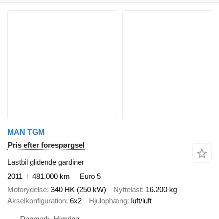
MAN TGM
Pris efter forespørgsel
Lastbil glidende gardiner
2011
481.000 km
Euro 5
Motorydelse
340 HK (250 kW)
Nyttelast
16.200 kg
Akselkonfiguration
6x2
Hjulophæng
luft/luft
Danmark, Hjørring