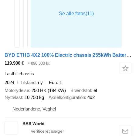
BYD ETHB 4X2 100% Electric chassis 255kWh Battery 200km WLTP range
119.900 €
≈ 896.300 kr.
Lastbil chassis
2024
Tilstand
ny
Euro 1
Motorydelse
250 HK (184 kW)
Brændstof
el
Nyttelast
10.750 kg
Akselkonfiguration
4x2
Nederlandene, Veghel
BAS World