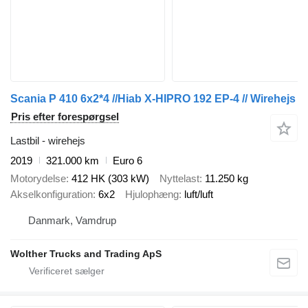
Scania P 410 6x2*4 //Hiab X-HIPRO 192 EP-4 // Wirehejs
Pris efter forespørgsel
Lastbil - wirehejs
2019
321.000 km
Euro 6
Motorydelse
412 HK (303 kW)
Nyttelast
11.250 kg
Akselkonfiguration
6x2
Hjulophæng
luft/luft
Danmark, Vamdrup
Wolther Trucks and Trading ApS