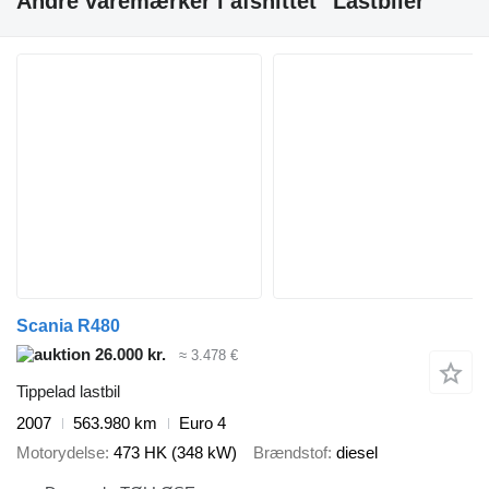
Andre varemærker i afsnittet "Lastbiler"
Scania R480
26.000 kr.
≈ 3.478 €
Tippelad lastbil
2007
563.980 km
Euro 4
Motorydelse
473 HK (348 kW)
Brændstof
diesel