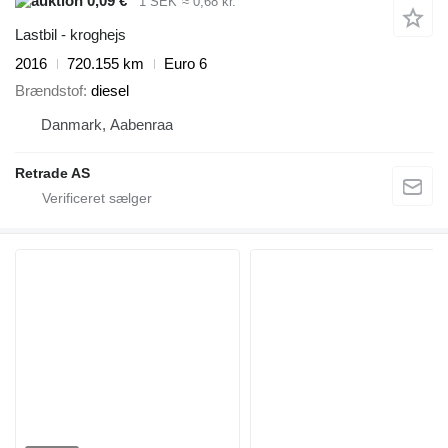
0,09 €
1 SEK
≈ 0,68 kr.
Lastbil - kroghejs
2016
720.155 km
Euro 6
Brændstof
diesel
Danmark, Aabenraa
Retrade AS