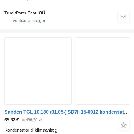
TruckParts Eesti OÜ
Sanden TGL 10.180 (01.05-) SD7H15-6012 kondensator til klimaanlæg til MAN TGL, TGM, TGS, TGX (2005-2021) trækker
65,32 €
≈ 488,30 kr.
Kondensator til klimaanlæg