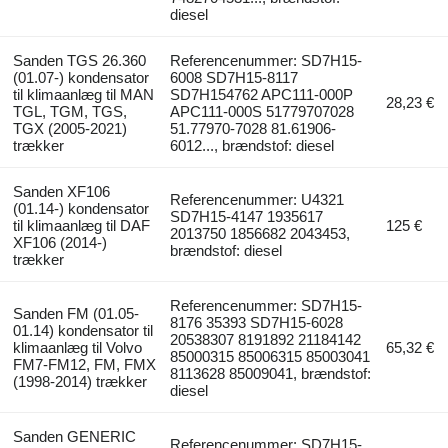
diesel
Sanden TGS 26.360
Referencenummer: SD7H15-
(01.07-) kondensator
6008 SD7H15-8117
til klimaanlæg til MAN
SD7H154762 APC111-000P
28,23 €
TGL, TGM, TGS,
APC111-000S 51779707028
TGX (2005-2021)
51.77970-7028 81.61906-
trækker
6012..., brændstof: diesel
Sanden XF106
Referencenummer: U4321
(01.14-) kondensator
SD7H15-4147 1935617
til klimaanlæg til DAF
125 €
2013750 1856682 2043453,
XF106 (2014-)
brændstof: diesel
trækker
Referencenummer: SD7H15-
Sanden FM (01.05-
8176 35393 SD7H15-6028
01.14) kondensator til
20538307 8191892 21184142
klimaanlæg til Volvo
65,32 €
85000315 85006315 85003041
FM7-FM12, FM, FMX
8113628 85009041, brændstof:
(1998-2014) trækker
diesel
Sanden GENERIC
Referencenummer: SD7H15-