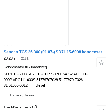
Sanden TGS 26.360 (01.07-) SD7H15-6008 kondensator til klimaanlæg til MAN TGL, TGM, TGS, TGX (2005-2021) trækker
28,23 €
≈ 211 kr.
Kondensator til klimaanlæg
SD7H15-6008 SD7H15-8117 SD7H154762 APC111-
000P APC111-000S 51779707028 51.77970-7028
81.61906-6012...
diesel
Estland, Tallinn
TruckParts Eesti OÜ