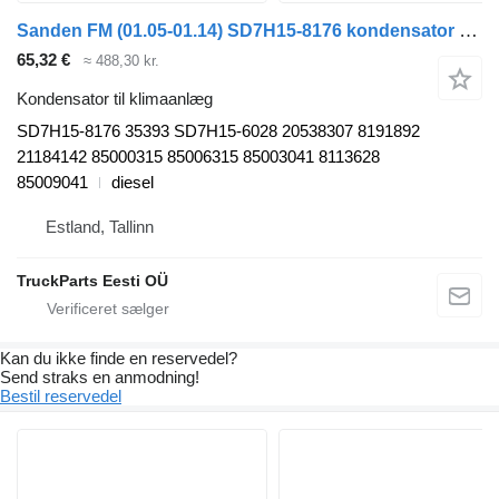
Sanden FM (01.05-01.14) SD7H15-8176 kondensator til klimaanlæg til Volvo FM7-FM12, FM, FMX (1998-2014) trækker
65,32 €
≈ 488,30 kr.
Kondensator til klimaanlæg
SD7H15-8176 35393 SD7H15-6028 20538307 8191892
21184142 85000315 85006315 85003041 8113628
85009041
diesel
Estland, Tallinn
TruckParts Eesti OÜ
Kan du ikke finde en reservedel?
Send straks en anmodning!
Bestil reservedel