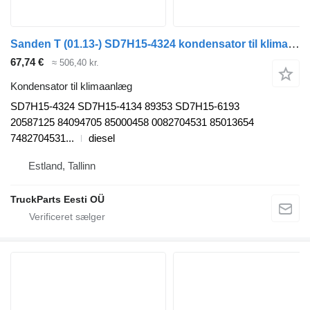
Sanden T (01.13-) SD7H15-4324 kondensator til klimaanlæg til Renault T (2013-) trækker
67,74 €
≈ 506,40 kr.
Kondensator til klimaanlæg
SD7H15-4324 SD7H15-4134 89353 SD7H15-6193
20587125 84094705 85000458 0082704531 85013654
7482704531...
diesel
Estland, Tallinn
TruckParts Eesti OÜ