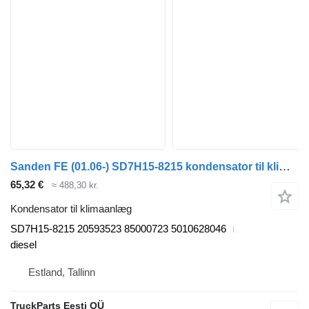
Sanden FE (01.06-) SD7H15-8215 kondensator til klimaanlæg til Volvo FL, FE (2005-2014) trækker
65,32 €
≈ 488,30 kr.
Kondensator til klimaanlæg
SD7H15-8215 20593523 85000723 5010628046
diesel
Estland, Tallinn
TruckParts Eesti OÜ