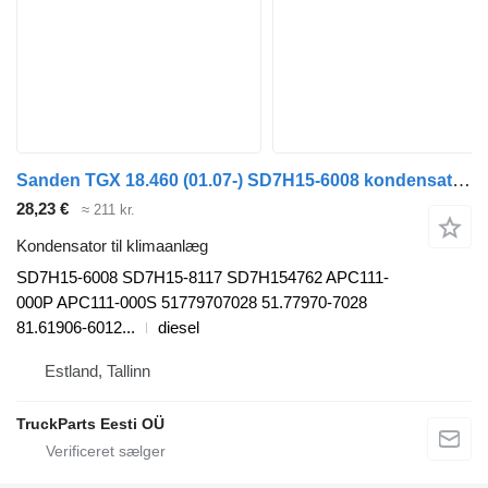
Sanden TGX 18.460 (01.07-) SD7H15-6008 kondensator til klimaanlæg til MAN TGL, TGM, TGS, TGX (2005-2021) trækker
28,23 €
≈ 211 kr.
Kondensator til klimaanlæg
SD7H15-6008 SD7H15-8117 SD7H154762 APC111-
000P APC111-000S 51779707028 51.77970-7028
81.61906-6012...
diesel
Estland, Tallinn
TruckParts Eesti OÜ