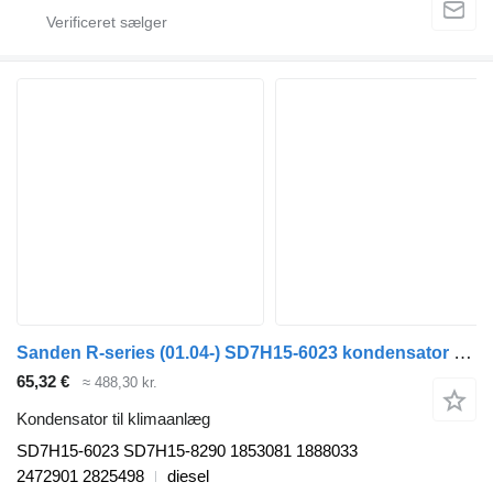
Sanden R-series (01.04-) SD7H15-6023 kondensator til klimaanlæg til Scania P,G,R,T-series (2004-2017) trækker
65,32 €
≈ 488,30 kr.
Kondensator til klimaanlæg
SD7H15-6023 SD7H15-8290 1853081 1888033
2472901 2825498
diesel