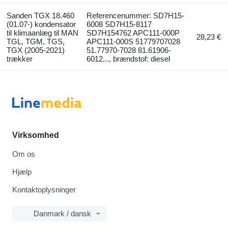
Sanden TGX 18.460
Referencenummer: SD7H15-
(01.07-) kondensator
6008 SD7H15-8117
til klimaanlæg til MAN
SD7H154762 APC111-000P
28,23 €
TGL, TGM, TGS,
APC111-000S 51779707028
TGX (2005-2021)
51.77970-7028 81.61906-
trækker
6012..., brændstof: diesel
Virksomhed
Om os
Hjælp
Kontaktoplysninger
Danmark / dansk