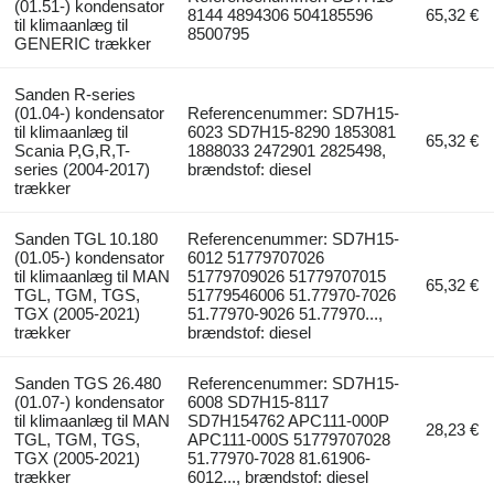
(01.51-) kondensator
8144 4894306 504185596
65,32 €
til klimaanlæg til
8500795
GENERIC trækker
Sanden R-series
(01.04-) kondensator
Referencenummer: SD7H15-
til klimaanlæg til
6023 SD7H15-8290 1853081
65,32 €
Scania P,G,R,T-
1888033 2472901 2825498,
series (2004-2017)
brændstof: diesel
trækker
Sanden TGL 10.180
Referencenummer: SD7H15-
(01.05-) kondensator
6012 51779707026
til klimaanlæg til MAN
51779709026 51779707015
65,32 €
TGL, TGM, TGS,
51779546006 51.77970-7026
TGX (2005-2021)
51.77970-9026 51.77970...,
trækker
brændstof: diesel
Sanden TGS 26.480
Referencenummer: SD7H15-
(01.07-) kondensator
6008 SD7H15-8117
til klimaanlæg til MAN
SD7H154762 APC111-000P
28,23 €
TGL, TGM, TGS,
APC111-000S 51779707028
TGX (2005-2021)
51.77970-7028 81.61906-
trækker
6012..., brændstof: diesel