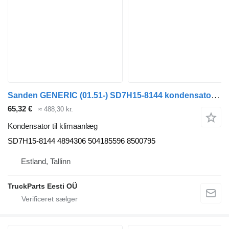
Sanden GENERIC (01.51-) SD7H15-8144 kondensator til klimaanlæg til GENERIC trækker
65,32 €
≈ 488,30 kr.
Kondensator til klimaanlæg
SD7H15-8144 4894306 504185596 8500795
Estland, Tallinn
TruckParts Eesti OÜ