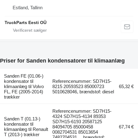
Estland, Tallinn
TruckParts Eesti OÜ
Priser for Sanden kondensatorer til klimaanlæg
Sanden FE (01.06-)
kondensator til
Referencenummer: SD7H15-
klimaanlæg til Volvo
8215 20593523 85000723
65,32 €
FL, FE (2005-2014)
5010628046, brændstof: diesel
trækker
Referencenummer: SD7H15-
4324 SD7H15-4134 89353
Sanden T (01.13-)
SD7H15-6193 20587125
kondensator til
84094705 85000458
67,74 €
klimaanlæg til Renault
0082704531 85013654
T (2013-) trækker
7482704531..., brændstof: