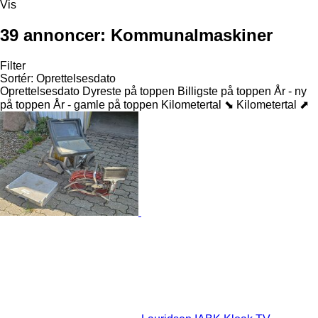
Vis
39 annoncer:
Kommunalmaskiner
Filter
Sortér
:
Oprettelsesdato
Oprettelsesdato
Dyreste på toppen
Billigste på toppen
År - ny
på toppen
År - gamle på toppen
Kilometertal ⬊
Kilometertal ⬈