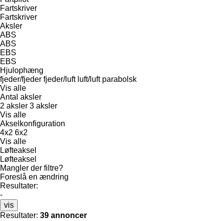
Fartskriver
Fartskriver
Aksler
ABS
ABS
EBS
EBS
Hjulophæng
fjeder/fjeder
fjeder/luft
luft/luft
parabolsk
Vis alle
Antal aksler
2 aksler
3 aksler
Vis alle
Akselkonfiguration
4x2
6x2
Vis alle
Løfteaksel
Løfteaksel
Mangler der filtre?
Foreslå en ændring
Resultater:
-
vis
Resultater:
39 annoncer