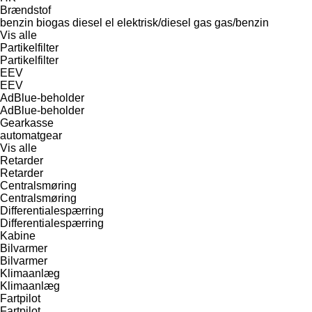
Brændstof
benzin
biogas
diesel
el
elektrisk/diesel
gas
gas/benzin
Vis alle
Partikelfilter
Partikelfilter
EEV
EEV
AdBlue-beholder
AdBlue-beholder
Gearkasse
automatgear
Vis alle
Retarder
Retarder
Centralsmøring
Centralsmøring
Differentialespærring
Differentialespærring
Kabine
Bilvarmer
Bilvarmer
Klimaanlæg
Klimaanlæg
Fartpilot
Fartpilot