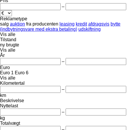
Pris
–
Reklametype
salg
auktion
fra producenten
leasing
kredit
afdragsvis
bytte
(indbytningsvare med ekstra betaling)
udskiftning
Vis alle
Tilstand
ny
brugte
Vis alle
År
–
Euro
Euro 1
Euro 6
Vis alle
Kilometertal
–
km
Beskrivelse
Nyttelast
–
kg
Totalvægt
–