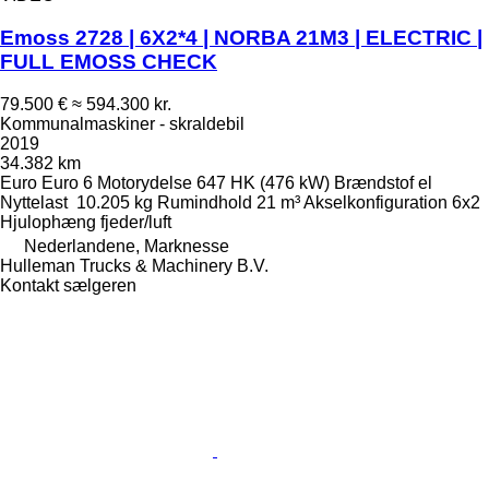
Emoss 2728 | 6X2*4 | NORBA 21M3 | ELECTRIC |
FULL EMOSS CHECK
79.500 €
≈ 594.300 kr.
Kommunalmaskiner - skraldebil
2019
34.382 km
Euro
Euro 6
Motorydelse
647 HK (476 kW)
Brændstof
el
Nyttelast
10.205 kg
Rumindhold
21 m³
Akselkonfiguration
6x2
Hjulophæng
fjeder/luft
Nederlandene, Marknesse
Hulleman Trucks & Machinery B.V.
Kontakt sælgeren