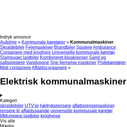
Indryk annonce
Autoline
»
Kommunale køretøjer
»
Kommunalmaskiner
Skraldebiler
Fejemaskiner
Brandbiler
Spulere
Ambulance
Containere med kroghejs
Universelle kommunale køretøj
Slamsuger lastbiler
Kombineret kloakrenser
Sand og
saltspredere
Vandvogne
Sne fjernelse maskiner
Pistekøretøjer
Midi containere
Affaldscontainere
»
Elektrisk kommunalmaskiner
Kategori
skraldebiler
UTV'er
højtryksrensere
afløbsrensemaskiner
rensere til affaldsspande
universelle kommunale køretøj
liftdumpere lastbiler
kroghejse
Vis alle
Mærke