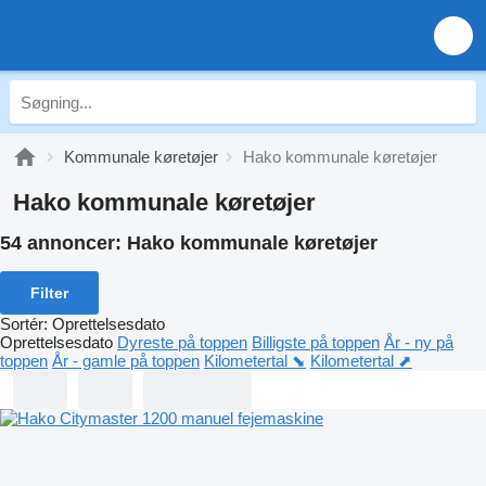
Kommunale køretøjer
Hako kommunale køretøjer
Hako kommunale køretøjer
54 annoncer:
Hako kommunale køretøjer
Filter
Sortér
:
Oprettelsesdato
Oprettelsesdato
Dyreste på toppen
Billigste på toppen
År - ny på
toppen
År - gamle på toppen
Kilometertal ⬊
Kilometertal ⬈