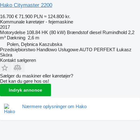
Hako Citymaster 2200
16.700 €
71.900 PLN
≈ 124.800 kr.
Kommunale køretøjer - fejemaskine
2017
Motorydelse
108.84 HK (80 kW)
Brændstof
diesel
Rumindhold
2,2
m³
Dækning
2,6 m
Polen, Dębnica Kaszubska
Przedsiębiorstwo Handlowo Usługowe AUTO PERFEKT Łukasz
Skóra
Kontakt sælgeren
Sælger du maskiner eller køretøjer?
Det kan du gøre hos os!
Indryk annonce
Nærmere oplysninger om Hako