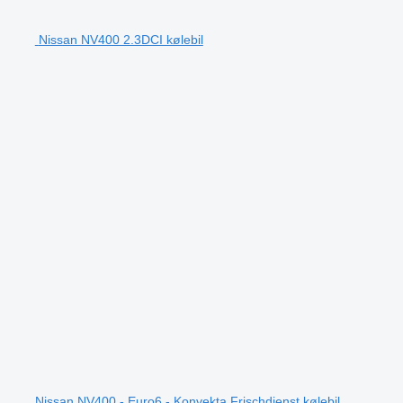
Nissan NV400 2.3DCI kølebil
Nissan NV400 - Euro6 - Konvekta Frischdienst kølebil