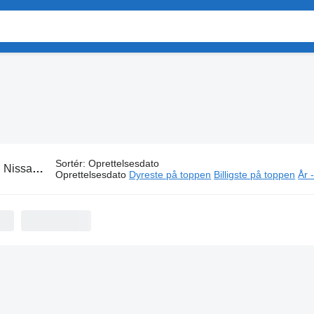
Sortér
:
Oprettelsesdato
:
Nissan kølebiler
Oprettelsesdato
Dyreste på toppen
Billigste på toppen
År 