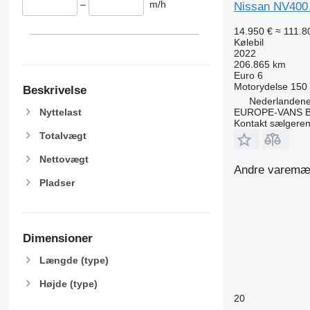
–
m/h
Nissan NV400 
14.950 €
≈ 111.80
Kølebil
2022
206.865 km
Euro 6
Motorydelse
150
Beskrivelse
Nederlanden
Nyttelast
EUROPE-VANS B
Kontakt sælgere
Totalvægt
Nettovægt
Andre varemærk
Pladser
Dimensioner
Længde (type)
Højde (type)
20