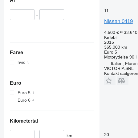
År
11
–
Nissan 0419
4.500 €
≈ 33.640 
Kølebil
2015
365.000 km
Euro 5
Farve
Motorydelse
90 
hvid
Italien, Flore
VICTORIA SRL
Kontakt sælgere
Euro
Euro 5
Euro 6
Kilometertal
20
–
km