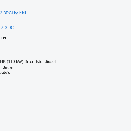
 2.3DCI
 kr.
 HK (110 kW)
Brændstof
diesel
, Joure
auto's
n