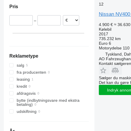
Polen
12
Pris
Italien
Nissan NV400 
Tyskland
–
4.900 €
≈ 36.630 
Kølebil
2017
735.232 km
Euro 6
Motorydelse
110
Tyskland, Da
Reklametype
AO Fahrzeughan
Kontakt sælgere
salg
fra producenten
Sælger du maskin
leasing
Det kan du gøre 
kredit
Indryk anno
afdragsvis
bytte (indbytningsvare med ekstra
betaling)
udskiftning