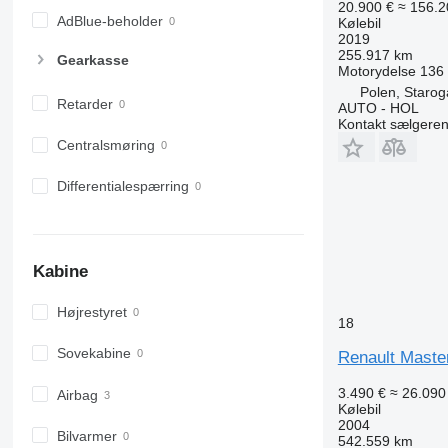
20.900 €
≈ 156.2
AdBlue-beholder
Kølebil
2019
255.917 km
Gearkasse
Motorydelse
136
Polen, Staro
Retarder
AUTO - HOL
Kontakt sælgere
Centralsmøring
Differentialespærring
Kabine
Højrestyret
18
Sovekabine
Renault Master
3.490 €
≈ 26.090 
Airbag
Kølebil
2004
Bilvarmer
542.559 km