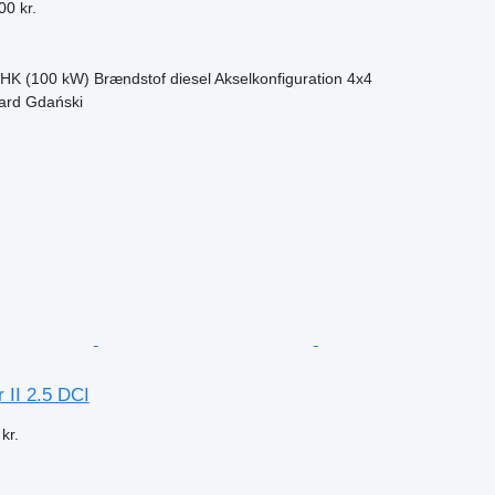
00 kr.
 HK (100 kW)
Brændstof
diesel
Akselkonfiguration
4x4
gard Gdański
n
 II 2.5 DCI
kr.