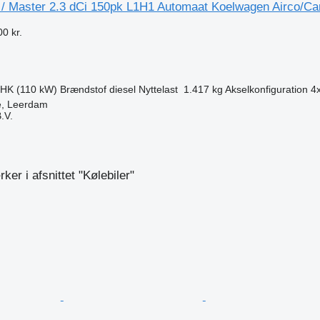
/ Master 2.3 dCi 150pk L1H1 Automaat Koelwagen Airco/C
0 kr.
 HK (110 kW)
Brændstof
diesel
Nyttelast
1.417 kg
Akselkonfiguration
4
e, Leerdam
.V.
n
er i afsnittet "Kølebiler"