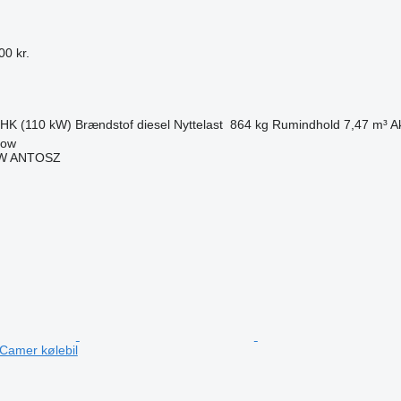
00 kr.
 HK (110 kW)
Brændstof
diesel
Nyttelast
864 kg
Rumindhold
7,47 m³
A
now
W ANTOSZ
n
Camer kølebil