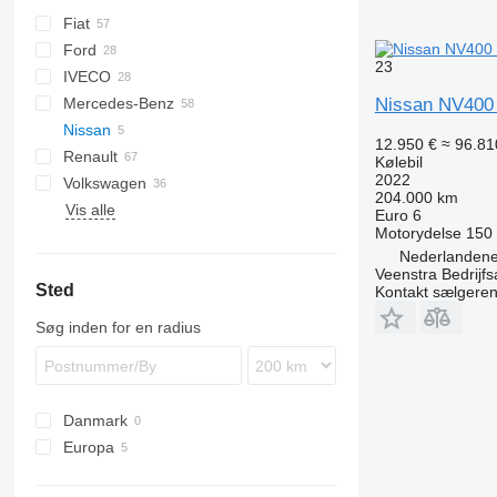
Fiat
Berlingo
Ford
C-series
Doblo
23
IVECO
Jumper
Ducato
Transit
H-series
Mercedes-Benz
Jumpy
Scudo
Daily
TGE
eDeliver
Nissan NV400
Nissan
Talento
Citan
12.950 €
≈ 96.810
Renault
Sprinter
NV
Combo
Boxer
Kølebil
2022
Volkswagen
V-Class
Movano
Expert
Kangoo
Hiace
NV400
204.000 km
Vis alle
Vario
Vivaro
Partner
Master
Proace
Caddy
Euro 6
Motorydelse
150
Vito
T-series
Crafter
Nederlandene
eVito
Trafic
Transporter
Veenstra Bedrijfs
Sted
Kontakt sælgere
Søg inden for en radius
Danmark
Europa
Nederlandene