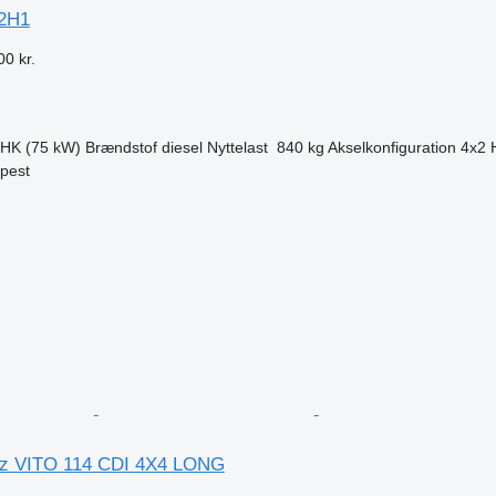
2H1
00 kr.
 HK (75 kW)
Brændstof
diesel
Nyttelast
840 kg
Akselkonfiguration
4x2
pest
n
z VITO 114 CDI 4X4 LONG