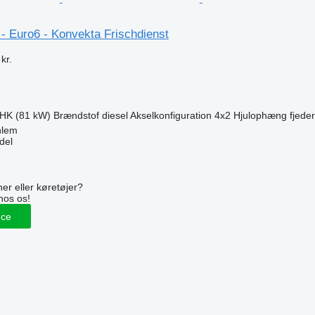
- Euro6 - Konvekta Frischdienst
kr.
 HK (81 kW)
Brændstof
diesel
Akselkonfiguration
4x2
Hjulophæng
fjeder
hlem
del
n
er eller køretøjer?
hos os!
nce