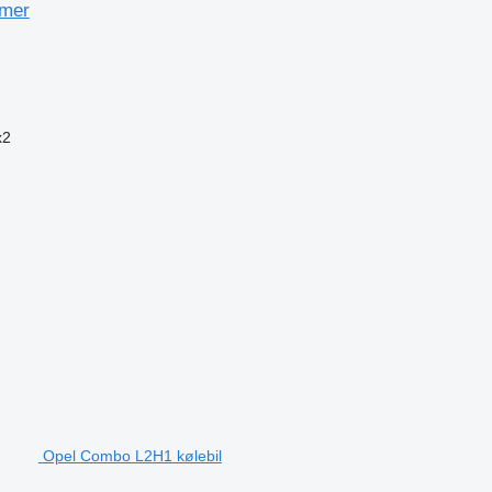
amer
x2
Opel Combo L2H1 kølebil