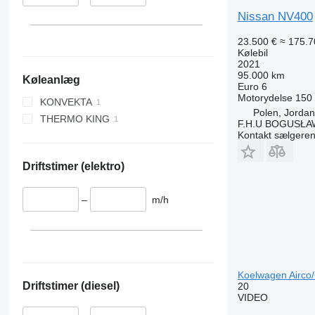
Nissan NV400
23.500 €
≈ 175.7
Kølebil
2021
95.000 km
Køleanlæg
Euro 6
Motorydelse
150
KONVEKTA
Polen, Jorda
THERMO KING
F.H.U BOGUSŁA
Kontakt sælgere
Driftstimer (elektro)
–
m/h
Koelwagen Airco/
Driftstimer (diesel)
20
VIDEO