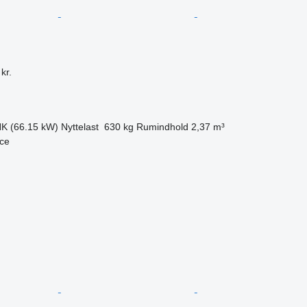
kr.
HK (66.15 kW)
Nyttelast
630 kg
Rumindhold
2,37 m³
nce
n