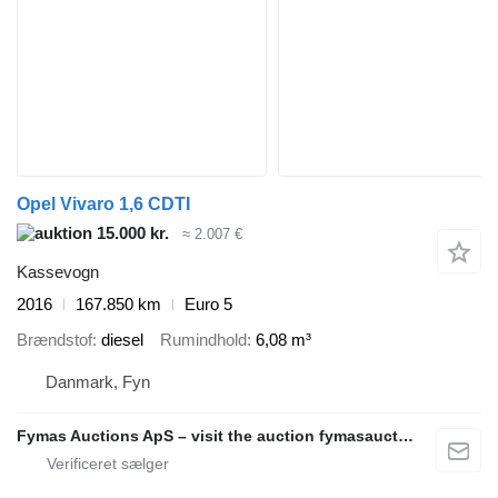
Opel Vivaro 1,6 CDTI
15.000 kr.
≈ 2.007 €
Kassevogn
2016
167.850 km
Euro 5
Brændstof
diesel
Rumindhold
6,08 m³
Danmark, Fyn
Fymas Auctions ApS – visit the auction fymasauctions.dk