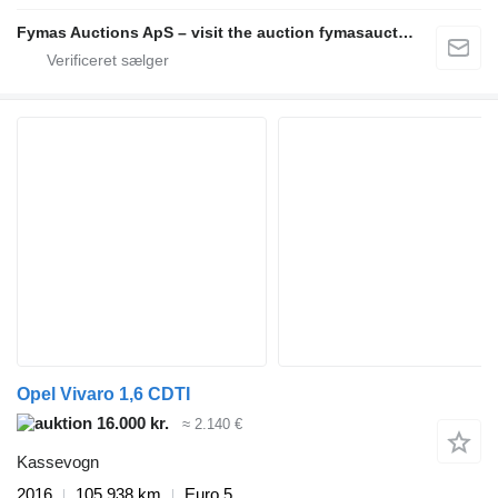
Fymas Auctions ApS – visit the auction fymasauctions.dk
Opel Vivaro 1,6 CDTI
16.000 kr.
≈ 2.140 €
Kassevogn
2016
105.938 km
Euro 5