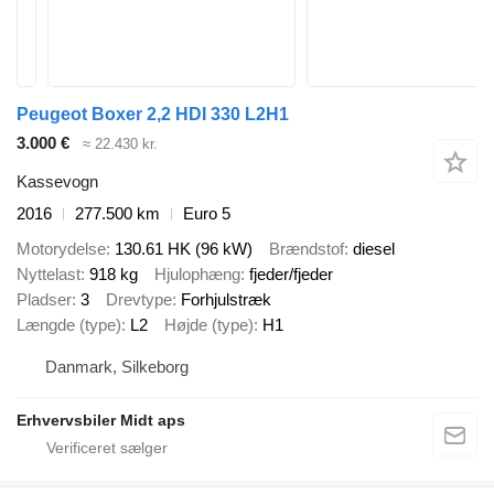
Peugeot Boxer 2,2 HDI 330 L2H1
3.000 €
≈ 22.430 kr.
Kassevogn
2016
277.500 km
Euro 5
Motorydelse
130.61 HK (96 kW)
Brændstof
diesel
Nyttelast
918 kg
Hjulophæng
fjeder/fjeder
Pladser
3
Drevtype
Forhjulstræk
Længde (type)
L2
Højde (type)
H1
Danmark, Silkeborg
Erhvervsbiler Midt aps