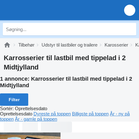
Tilbehør
Udstyr til lastbiler og trailere
Karosserier
K
Karrosserier til lastbil med tippelad i 2
Midtjylland
1 annonce:
Karrosserier til lastbil med tippelad i 2
Midtjylland
Filter
Sortér
:
Oprettelsesdato
Oprettelsesdato
Dyreste på toppen
Billigste på toppen
År - ny på
toppen
År - gamle på toppen