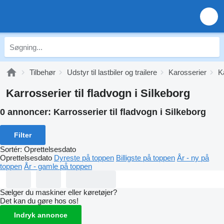
Tilbehør
Udstyr til lastbiler og trailere
Karosserier
K
Karrosserier til fladvogn i Silkeborg
0 annoncer:
Karrosserier til fladvogn i Silkeborg
Filter
Sortér
:
Oprettelsesdato
Oprettelsesdato
Dyreste på toppen
Billigste på toppen
År - ny på
toppen
År - gamle på toppen
Sælger du maskiner eller køretøjer?
Det kan du gøre hos os!
Indryk annonce