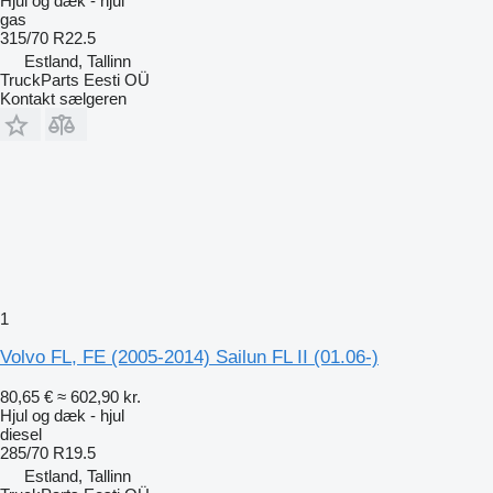
Hjul og dæk - hjul
gas
315/70 R22.5
Estland, Tallinn
TruckParts Eesti OÜ
Kontakt sælgeren
1
Volvo FL, FE (2005-2014) Sailun FL II (01.06-)
80,65 €
≈ 602,90 kr.
Hjul og dæk - hjul
diesel
285/70 R19.5
Estland, Tallinn