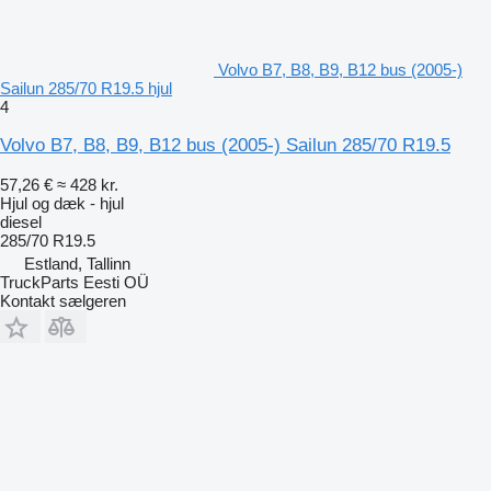
Volvo B7, B8, B9, B12 bus (2005-)
Sailun 285/70 R19.5 hjul
4
Volvo B7, B8, B9, B12 bus (2005-) Sailun 285/70 R19.5
57,26 €
≈ 428 kr.
Hjul og dæk - hjul
diesel
285/70 R19.5
Estland, Tallinn
TruckParts Eesti OÜ
Kontakt sælgeren