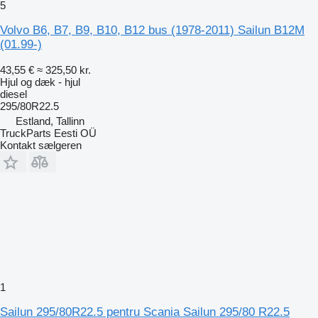
5
Volvo B6, B7, B9, B10, B12 bus (1978-2011) Sailun B12M
(01.99-)
43,55 €
≈ 325,50 kr.
Hjul og dæk - hjul
diesel
295/80R22.5
Estland, Tallinn
TruckParts Eesti OÜ
Kontakt sælgeren
1
Sailun 295/80R22.5 pentru Scania Sailun 295/80 R22.5