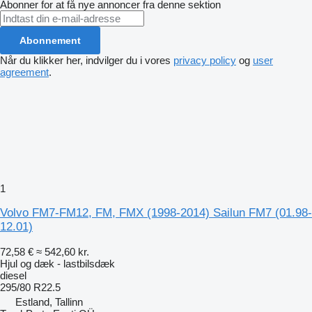
Abonner for at få nye annoncer fra denne sektion
Abonnement
Når du klikker her, indvilger du i vores
privacy policy
og
user
agreement
.
1
Volvo FM7-FM12, FM, FMX (1998-2014) Sailun FM7 (01.98-
12.01)
72,58 €
≈ 542,60 kr.
Hjul og dæk - lastbilsdæk
diesel
295/80 R22.5
Estland, Tallinn