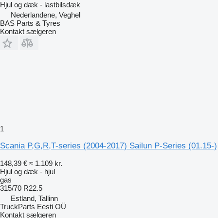
Hjul og dæk - lastbilsdæk
Nederlandene, Veghel
BAS Parts & Tyres
Kontakt sælgeren
1
Scania P,G,R,T-series (2004-2017) Sailun P-Series (01.15-)
148,39 €
≈ 1.109 kr.
Hjul og dæk - hjul
gas
315/70 R22.5
Estland, Tallinn
TruckParts Eesti OÜ
Kontakt sælgeren