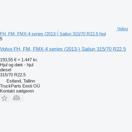
Volvo
FH, FM, FMX-4 series (2013-) Sailun 315/70 R22.5 hjul
5
Volvo FH, FM, FMX-4 series (2013-) Sailun 315/70 R22.5
193,55 €
≈ 1.447 kr.
Hjul og dæk - hjul
diesel
315/70 R22.5
Estland, Tallinn
TruckParts Eesti OÜ
Kontakt sælgeren