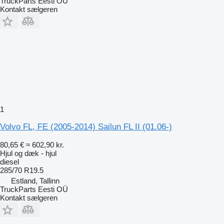
TruckParts Eesti OÜ
Kontakt sælgeren
1
Volvo FL, FE (2005-2014) Sailun FL II (01.06-)
80,65 €
≈ 602,90 kr.
Hjul og dæk - hjul
diesel
285/70 R19.5
Estland, Tallinn
TruckParts Eesti OÜ
Kontakt sælgeren