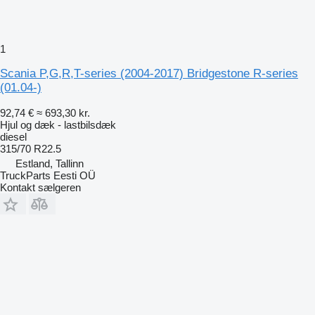
1
Scania P,G,R,T-series (2004-2017) Bridgestone R-series
(01.04-)
92,74 €
≈ 693,30 kr.
Hjul og dæk - lastbilsdæk
diesel
315/70 R22.5
Estland, Tallinn
TruckParts Eesti OÜ
Kontakt sælgeren