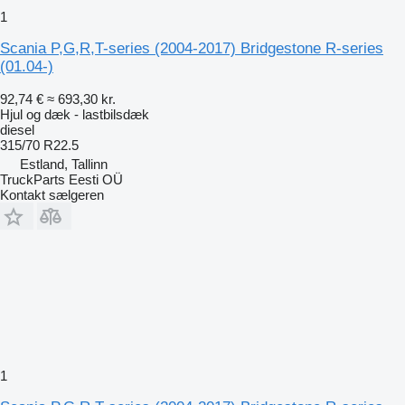
1
Scania P,G,R,T-series (2004-2017) Bridgestone R-series
(01.04-)
92,74 €
≈ 693,30 kr.
Hjul og dæk - lastbilsdæk
diesel
315/70 R22.5
Estland, Tallinn
TruckParts Eesti OÜ
Kontakt sælgeren
1