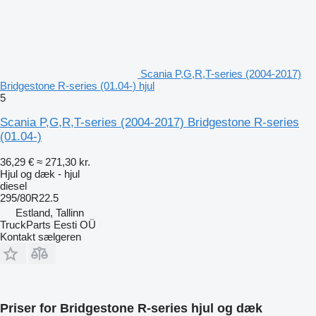
Scania P,G,R,T-series (2004-2017)
Bridgestone R-series (01.04-) hjul
5
Scania P,G,R,T-series (2004-2017) Bridgestone R-series
(01.04-)
36,29 €
≈ 271,30 kr.
Hjul og dæk - hjul
diesel
295/80R22.5
Estland, Tallinn
TruckParts Eesti OÜ
Kontakt sælgeren
Priser for Bridgestone R-series hjul og dæk