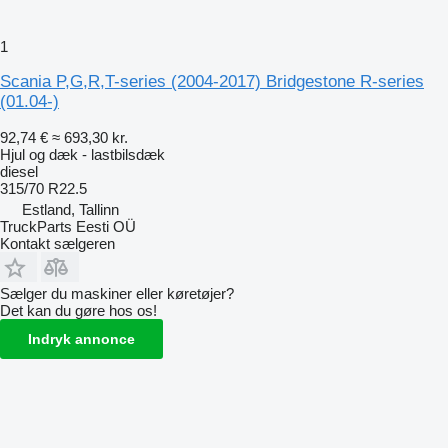
1
Scania P,G,R,T-series (2004-2017) Bridgestone R-series
(01.04-)
92,74 €
≈ 693,30 kr.
Hjul og dæk - lastbilsdæk
diesel
315/70 R22.5
Estland, Tallinn
TruckParts Eesti OÜ
Kontakt sælgeren
Sælger du maskiner eller køretøjer?
Det kan du gøre hos os!
Indryk annonce