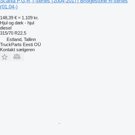
Scania P,G,R,T-series (2004-2017) Bridgestone R-series
(01.04-)
148,39 €
≈ 1.109 kr.
Hjul og dæk - hjul
diesel
315/70 R22.5
Estland, Tallinn
TruckParts Eesti OÜ
Kontakt sælgeren