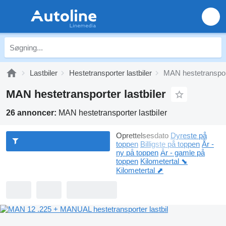
Lastbiler
Hestetransporter lastbiler
MAN hestetransport
MAN hestetransporter lastbiler
26 annoncer:
MAN hestetransporter lastbiler
Oprettelsesdato
Dyreste på
toppen
Billigste på toppen
År -
ny på toppen
År - gamle på
toppen
Kilometertal ⬊
Kilometertal ⬈