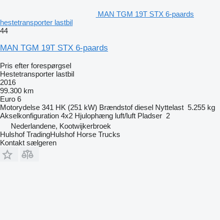
MAN TGM 19T STX 6-paards
hestetransporter lastbil
44
MAN TGM 19T STX 6-paards
Pris efter forespørgsel
Hestetransporter lastbil
2016
99.300 km
Euro 6
Motorydelse
341 HK (251 kW)
Brændstof
diesel
Nyttelast
5.255 kg
Akselkonfiguration
4x2
Hjulophæng
luft/luft
Pladser
2
Nederlandene, Kootwijkerbroek
Hulshof TradingHulshof Horse Trucks
Kontakt sælgeren