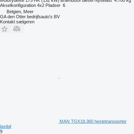
Motorydelse
179 HK (132 kW)
Brændstof
diesel
Nyttelast
4.700 kg
Akselkonfiguration
4x2
Pladser
6
Belgien, Meer
GA den Otter bedrijfsauto’s BV
Kontakt sælgeren
MAN TGX18.360 hestetransporter
lastbil
9