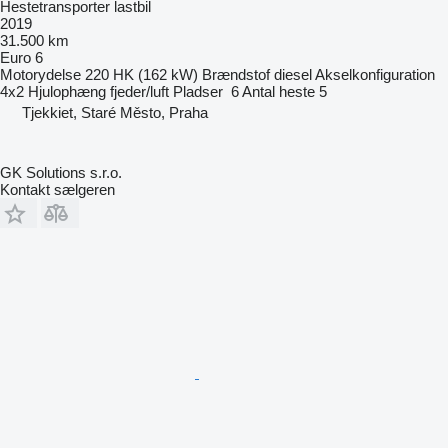
Hestetransporter lastbil
2019
31.500 km
Euro 6
Motorydelse
220 HK (162 kW)
Brændstof
diesel
Akselkonfiguration
4x2
Hjulophæng
fjeder/luft
Pladser
6
Antal heste
5
Tjekkiet, Staré Město, Praha
GK Solutions s.r.o.
Kontakt sælgeren