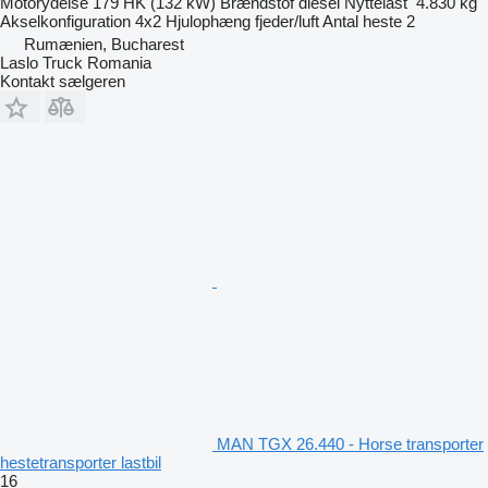
Motorydelse
179 HK (132 kW)
Brændstof
diesel
Nyttelast
4.830 kg
Akselkonfiguration
4x2
Hjulophæng
fjeder/luft
Antal heste
2
Rumænien, Bucharest
Laslo Truck Romania
Kontakt sælgeren
MAN TGX 26.440 - Horse transporter
hestetransporter lastbil
16