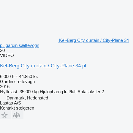
Kel-Berg City curtain / City-Plane 34
pl. gardin sættevogn
20
VIDEO
Kel-Berg City curtain / City-Plane 34 pl
6.000 €
≈ 44.850 kr.
Gardin sættevogn
2016
Nyttelast
35.000 kg
Hjulophæng
luft/luft
Antal aksler
2
Danmark, Hedensted
Lastas A/S
Kontakt sælgeren