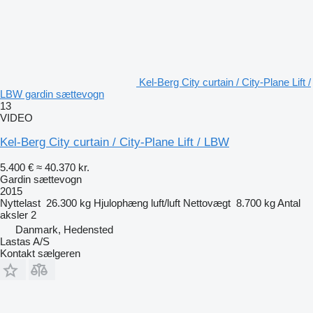
Kel-Berg City curtain / City-Plane Lift /
LBW gardin sættevogn
13
VIDEO
Kel-Berg City curtain / City-Plane Lift / LBW
5.400 €
≈ 40.370 kr.
Gardin sættevogn
2015
Nyttelast
26.300 kg
Hjulophæng
luft/luft
Nettovægt
8.700 kg
Antal
aksler
2
Danmark, Hedensted
Lastas A/S
Kontakt sælgeren