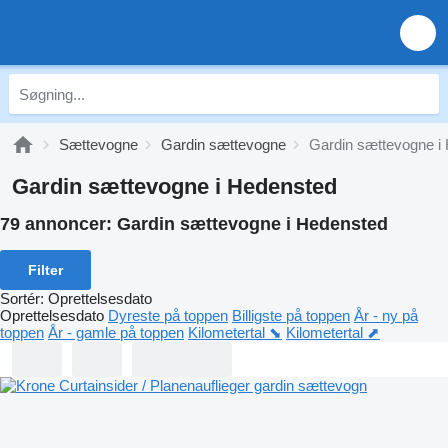
Sættevogne
Gardin sættevogne
Gardin sættevogne i
Gardin sættevogne i Hedensted
79 annoncer:
Gardin sættevogne i Hedensted
Filter
Sortér
:
Oprettelsesdato
Oprettelsesdato
Dyreste på toppen
Billigste på toppen
År - ny på
toppen
År - gamle på toppen
Kilometertal ⬊
Kilometertal ⬈