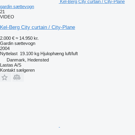
Kel-Berg City curtain / City-Plane
gardin sættevogn
21
VIDEO
Kel-Berg City curtain / City-Plane
2.000 €
≈ 14.950 kr.
Gardin sættevogn
2004
Nyttelast
19.100 kg
Hjulophæng
luft/luft
Danmark, Hedensted
Lastas A/S
Kontakt sælgeren