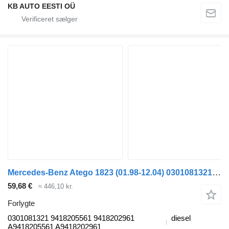
KB AUTO EESTI OÜ
Mercedes-Benz Atego 1823 (01.98-12.04) 0301081321 forlygte til Mercedes-Benz Atego, Atego 2, Atego 3 (1996-) trækker
59,68 €
≈ 446,10 kr.
Forlygte
0301081321 9418205561 9418202961
diesel
A9418205561 A9418202961