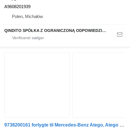
A9608201939
Polen, Michałów
QINDITO SPÓŁKA Z OGRANICZONĄ ODPOWIEDZIALNOŚCIĄ
9738200161 forlygte til Mercedes-Benz Atego, Atego 2, Atego 3 (1996) trækker