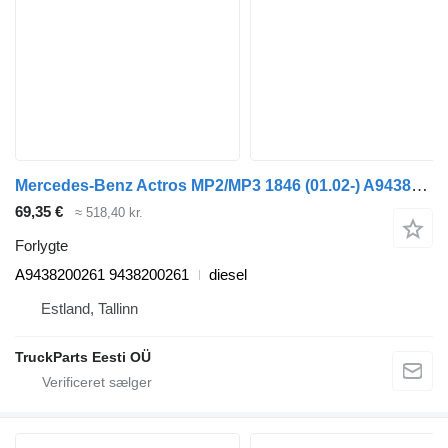
Mercedes-Benz Actros MP2/MP3 1846 (01.02-) A9438200261 forlygte til Mercedes-Benz Actros, Axor MP1, MP2, MP3 (1996-2014) trækker
69,35 €
≈ 518,40 kr.
Forlygte
A9438200261 9438200261
diesel
Estland, Tallinn
TruckParts Eesti OÜ