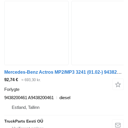
Mercedes-Benz Actros MP2/MP3 3241 (01.02-) 9438200461 forlygte til Mercedes-Benz Actros, Axor MP1, MP2, MP3 (1996-2014) trækker
92,74 €
≈ 693,30 kr.
Forlygte
9438200461 A9438200461
diesel
Estland, Tallinn
TruckParts Eesti OÜ