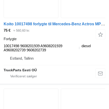
Koito 10017498 forlygte til Mercedes-Benz Actros MP4 Antos Arocs (2012-) trækker
75 €
≈ 560,60 kr.
Forlygte
10017498 9608201939 A9608201939
diesel
A9608202739 9608202739
Estland, Tallinn
TruckParts Eesti OÜ