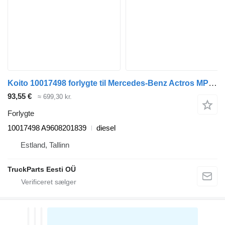
Koito 10017498 forlygte til Mercedes-Benz Actros MP4 Antos Arocs (2012-) trækker
93,55 €
≈ 699,30 kr.
Forlygte
10017498 A9608201839
diesel
Estland, Tallinn
TruckParts Eesti OÜ