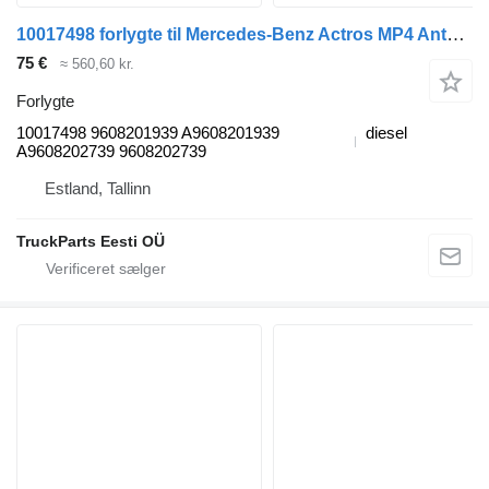
10017498 forlygte til Mercedes-Benz Actros MP4 Antos Arocs (2012-) trækker
75 €
≈ 560,60 kr.
Forlygte
10017498 9608201939 A9608201939
diesel
A9608202739 9608202739
Estland, Tallinn
TruckParts Eesti OÜ