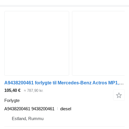
A9438200461 forlygte til Mercedes-Benz Actros MP1, MP2, MP3 , Axor trækker
105,40 €
≈ 787,90 kr.
Forlygte
A9438200461 9438200461
diesel
Estland, Rummu