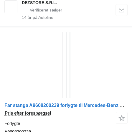
DEZSTORE S.R.L.
14
år på Autoline
Far stanga A9608200239 forlygte til Mercedes-Benz ACTROS MP4 trækker
Pris efter forespørgsel
Forlygte
A9608200239