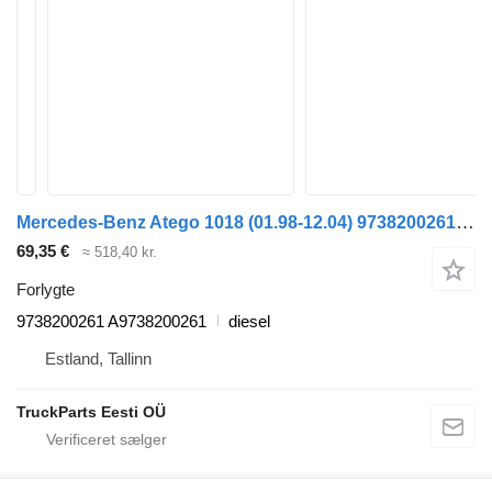
Mercedes-Benz Atego 1018 (01.98-12.04) 9738200261 forlygte til Mercedes-Benz Atego, Atego 2, Atego 3 (1996-) trækker
69,35 €
≈ 518,40 kr.
Forlygte
9738200261 A9738200261
diesel
Estland, Tallinn
TruckParts Eesti OÜ