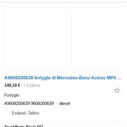
A9608200639 forlygte til Mercedes-Benz Actros MP4 Antos Arocs (2012-) trækker
149,19 €
≈ 1.115 kr.
Forlygte
A9608200639 9608200639
diesel
Estland, Tallinn
TruckParts Eesti OÜ