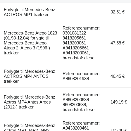
Forlygte til Mercedes-Benz
32,51 €
ACTROS MP1 trækker
Referencenummer:
Mercedes-Benz Atego 1823
0301081322
(01.98-12.04) forlygte til
9418205661
Mercedes-Benz Atego,
9418203061
47,58 €
Atego 2, Atego 3 (1996-)
A9418205661
trækker
A9418203061,
brændstof: diesel
Forlygte til Mercedes-Benz
Referencenummer:
ACTROS MP4 ANTOS
46,45 €
A9608201939
trækker
Referencenummer:
Forlygte til Mercedes-Benz
A9608200639
Actros MP4 Antos Arocs
149,19 €
9608200639,
(2012-) trækker
brændstof: diesel
Referencenummer:
Forlygte til Mercedes-Benz
A9438200461
Actros MP1, MP2, MP3 ,
105,40 €