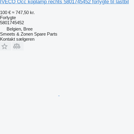
IVECO Occ koplamp rechts 5801745452 forlygte til lastbil
100 €
≈ 747,50 kr.
Forlygte
5801745452
Belgien, Bree
Smeets & Zonen Spare Parts
Kontakt sælgeren