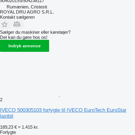
504020193/504238117
Rumænien, Cristesti
ROYAL DRU AGRO S.R.L.
Kontakt sælgeren
Sælger du maskiner eller køretøjer?
Det kan du gøre hos os!
Indryk annonce
2
IVECO 500305103 forlygte til IVECO EuroTech EuroStar
lastbil
189,23 €
≈ 1.415 kr.
Forlygte