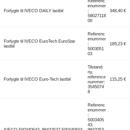
Referenc
enummer
Forlygte til IVECO DAILY lastbil
:
348,40 €
58027118
00
Referenc
enummer
Forlygte til IVECO EuroTech EuroStar
:
189,23 €
lastbil
5003051
03
Tilstand:
ny,
reference
Forlygte til IVECO Euro-Tech lastbil
115,25 €
nummer:
3545074
8
Referenc
enummer
:
5003405
43.
IVECO 500340543. 98432537.500340503.
9843253