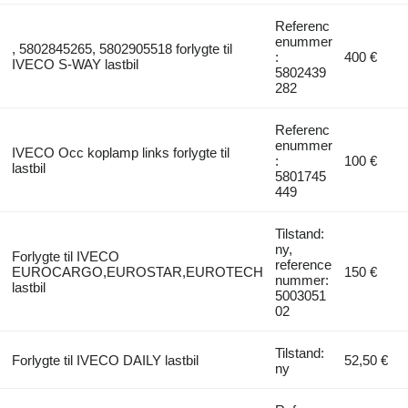
Referenc
enummer
, 5802845265, 5802905518 forlygte til
:
400 €
IVECO S-WAY lastbil
5802439
282
Referenc
enummer
IVECO Occ koplamp links forlygte til
:
100 €
lastbil
5801745
449
Tilstand:
ny,
Forlygte til IVECO
reference
EUROCARGO,EUROSTAR,EUROTECH
150 €
nummer:
lastbil
5003051
02
Tilstand:
Forlygte til IVECO DAILY lastbil
52,50 €
ny