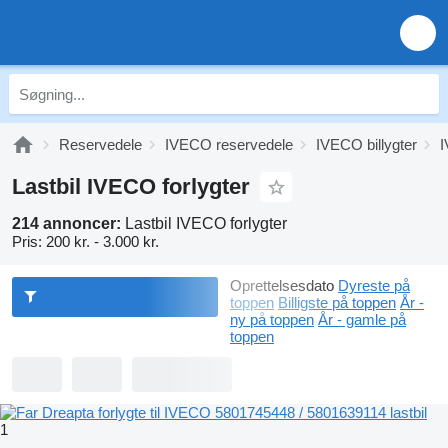
Reservedele
IVECO reservedele
IVECO billygter
I
Lastbil IVECO forlygter
214 annoncer:
Lastbil IVECO forlygter
Pris:
200 kr. - 3.000 kr.
Oprettelsesdato
Dyreste på
toppen
Billigste på toppen
År -
ny på toppen
År - gamle på
toppen
1