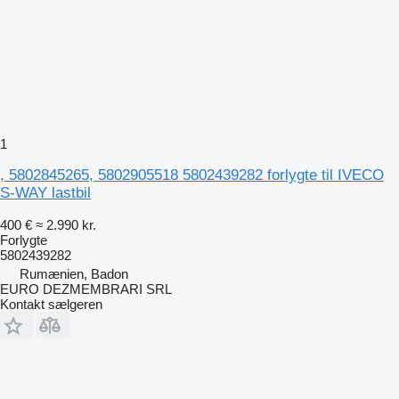
1
, 5802845265, 5802905518 5802439282 forlygte til IVECO
S-WAY lastbil
400 €
≈ 2.990 kr.
Forlygte
5802439282
Rumænien, Badon
EURO DEZMEMBRARI SRL
Kontakt sælgeren