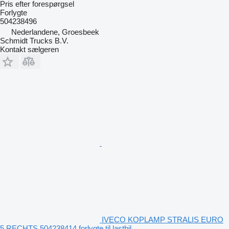
Pris efter forespørgsel
Forlygte
504238496
Nederlandene, Groesbeek
Schmidt Trucks B.V.
Kontakt sælgeren
IVECO KOPLAMP STRALIS EURO
5 RECHTS 504238414 forlygte til lastbil