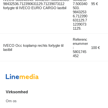
98432536.712390631129.71239073112
7.500340
95 €
forlygte til IVECO EURO CARGO lastbil
503.
9843253
6.712390
631129.7
1239073
1129.
Referenc
enummer
IVECO Occ koplamp rechts forlygte til
:
100 €
lastbil
5801745
452
Virksomhed
Om os