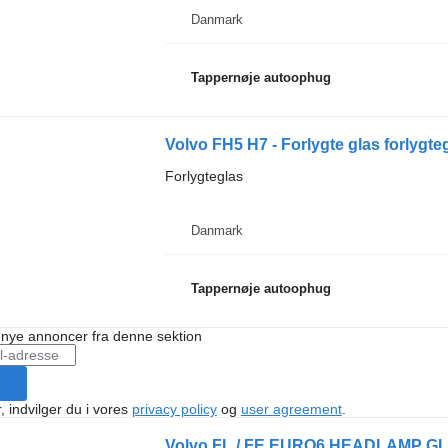
Danmark
Tappernøje autoophug
Volvo FH5 H7 - Forlygte glas forlygte
Forlygteglas
Danmark
Tappernøje autoophug
å nye annoncer fra denne sektion
, indvilger du i vores
privacy policy
og
user agreement
.
Volvo FL / FE EURO6 HEADLAMP GLASS