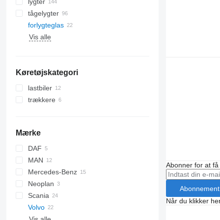
lygter
tågelygter
forlygteglas
Vis alle
Køretøjskategori
lastbiler
trækkere
Mærke
DAF
MAN
CF
F-MAX
Abonner for at f
Mercedes-Benz
LF
TGA
Neoplan
XF
TGM
Actros
Abonnement
Scania
XG
TGS
Atego
Cityliner
Når du klikker her
Volvo
TGX
Axor
Skyliner
Irizar
Vis alle
Travego
Tourliner
FH