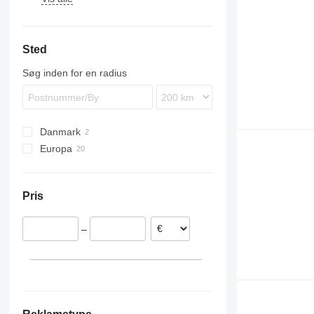
FM
FH12
FMX
FM9
Sted
Søg inden for en radius
Danmark
Europa
Polen
Portugal
Pris
Rumænien
–