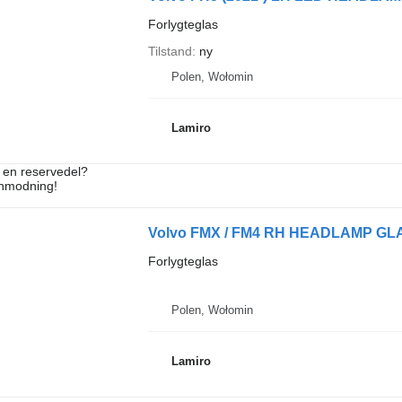
Forlygteglas
Tilstand
ny
Polen, Wołomin
Lamiro
e en reservedel?
anmodning!
Volvo FMX / FM4 RH HEADLAMP GLASS 
Forlygteglas
Polen, Wołomin
Lamiro