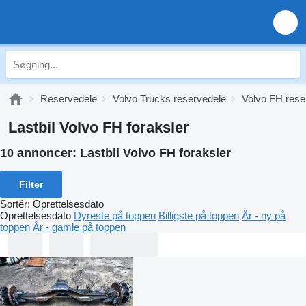
Reservedele
Volvo Trucks reservedele
Volvo FH rese
Lastbil Volvo FH foraksler
10 annoncer:
Lastbil Volvo FH foraksler
Filter
Sortér
:
Oprettelsesdato
Oprettelsesdato
Dyreste på toppen
Billigste på toppen
År - ny på
toppen
År - gamle på toppen