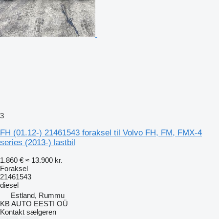
3
FH (01.12-) 21461543 foraksel til Volvo FH, FM, FMX-4
series (2013-) lastbil
1.860 €
≈ 13.900 kr.
Foraksel
21461543
diesel
Estland, Rummu
KB AUTO EESTI OÜ
Kontakt sælgeren