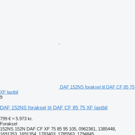
DAF 152NS foraksel til DAF CF 85 75
XF lastbil
9
DAF 152NS foraksel til DAF CF 85 75 XF lastbil
799 €
≈ 5.973 kr.
Foraksel
152NS 152N DAF CF XF 75 85 95 105, 0962361, 1385448,
1691353, 1691354, 1783403, 1785563, 1794845,...