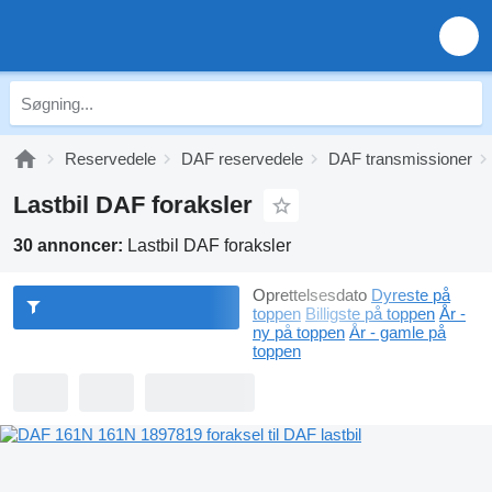
Reservedele
DAF reservedele
DAF transmissioner
Lastbil DAF foraksler
30 annoncer:
Lastbil DAF foraksler
Oprettelsesdato
Dyreste på
toppen
Billigste på toppen
År -
ny på toppen
År - gamle på
toppen