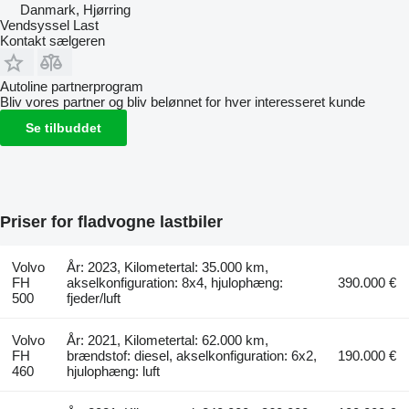
Danmark, Hjørring
Vendsyssel Last
Kontakt sælgeren
Autoline partnerprogram
Bliv vores partner og bliv belønnet for hver interesseret kunde
Se tilbuddet
Priser for fladvogne lastbiler
Volvo
År: 2023, Kilometertal: 35.000 km,
FH
akselkonfiguration: 8x4, hjulophæng:
390.000 €
500
fjeder/luft
Volvo
År: 2021, Kilometertal: 62.000 km,
FH
brændstof: diesel, akselkonfiguration: 6x2,
190.000 €
460
hjulophæng: luft