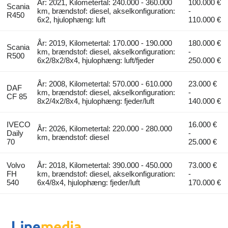
År: 2021, Kilometertal: 240.000 - 360.000
100.000 €
Scania
km, brændstof: diesel, akselkonfiguration:
-
R450
6x2, hjulophæng: luft
110.000 €
År: 2019, Kilometertal: 170.000 - 190.000
180.000 €
Scania
km, brændstof: diesel, akselkonfiguration:
-
R500
6x2/8x2/8x4, hjulophæng: luft/fjeder
250.000 €
År: 2008, Kilometertal: 570.000 - 610.000
23.000 €
DAF
km, brændstof: diesel, akselkonfiguration:
-
CF 85
8x2/4x2/8x4, hjulophæng: fjeder/luft
140.000 €
IVECO
16.000 €
År: 2026, Kilometertal: 220.000 - 280.000
Daily
-
km, brændstof: diesel
70
25.000 €
Volvo
År: 2018, Kilometertal: 390.000 - 450.000
73.000 €
FH
km, brændstof: diesel, akselkonfiguration:
-
540
6x4/8x4, hjulophæng: fjeder/luft
170.000 €