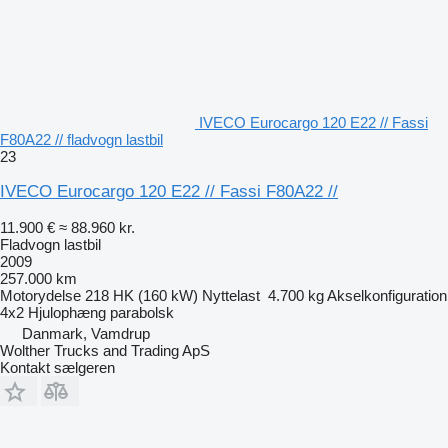
IVECO Eurocargo 120 E22 // Fassi
F80A22 // fladvogn lastbil
23
IVECO Eurocargo 120 E22 // Fassi F80A22 //
11.900 €
≈ 88.960 kr.
Fladvogn lastbil
2009
257.000 km
Motorydelse
218 HK (160 kW)
Nyttelast
4.700 kg
Akselkonfiguration
4x2
Hjulophæng
parabolsk
Danmark, Vamdrup
Wolther Trucks and Trading ApS
Kontakt sælgeren