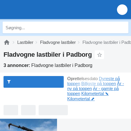
Lastbiler
Fladvogne lastbiler
Fladvogne lastbiler i Pad
Fladvogne lastbiler i Padborg
3 annoncer:
Fladvogne lastbiler i Padborg
Oprettelsesdato
Dyreste på
toppen
Billigste på toppen
År -
ny på toppen
År - gamle på
toppen
Kilometertal ⬊
Kilometertal ⬈