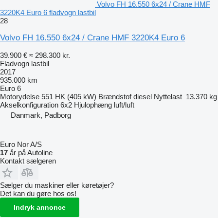
Volvo FH 16.550 6x24 / Crane HMF
3220K4 Euro 6 fladvogn lastbil
28
Volvo FH 16.550 6x24 / Crane HMF 3220K4 Euro 6
39.900 €
≈ 298.300 kr.
Fladvogn lastbil
2017
935.000 km
Euro 6
Motorydelse
551 HK (405 kW)
Brændstof
diesel
Nyttelast
13.370 kg
Akselkonfiguration
6x2
Hjulophæng
luft/luft
Danmark, Padborg
Euro Nor A/S
17
år på Autoline
Kontakt sælgeren
Sælger du maskiner eller køretøjer?
Det kan du gøre hos os!
Indryk annonce