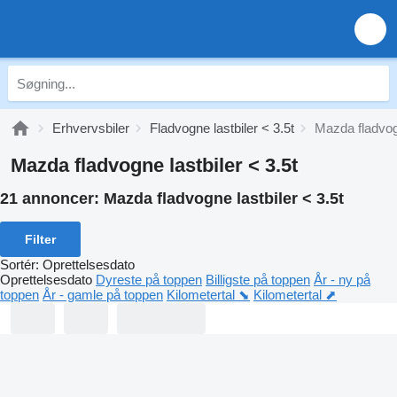
Erhvervsbiler
Fladvogne lastbiler < 3.5t
Mazda fladvogn
Mazda fladvogne lastbiler < 3.5t
21 annoncer:
Mazda fladvogne lastbiler < 3.5t
Filter
Sortér
:
Oprettelsesdato
Oprettelsesdato
Dyreste på toppen
Billigste på toppen
År - ny på
toppen
År - gamle på toppen
Kilometertal ⬊
Kilometertal ⬈