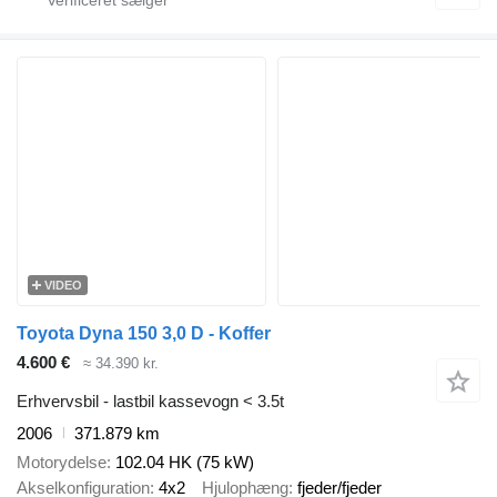
VIDEO
Toyota Dyna 150 3,0 D - Koffer
4.600 €
≈ 34.390 kr.
Erhvervsbil - lastbil kassevogn < 3.5t
2006
371.879 km
Motorydelse
102.04 HK (75 kW)
Akselkonfiguration
4x2
Hjulophæng
fjeder/fjeder