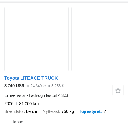
Toyota LITEACE TRUCK
3.740 US$
≈ 24.340 kr.
≈ 3.256 €
Erhvervsbil - fladvogn lastbil < 3.5t
2006
81.000 km
Brændstof
benzin
Nyttelast
750 kg
Højrestyret
✓
Japan