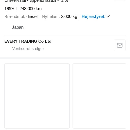
Erhvervsbil - tippelad lastbil < 3.5t
1999
248.000 km
Brændstof
diesel
Nyttelast
2.000 kg
Højrestyret
✓
Japan
EVERY TRADING Co Ltd