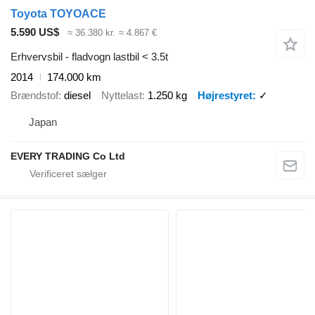
Toyota TOYOACE
5.590 US$
≈ 36.380 kr.
≈ 4.867 €
Erhvervsbil - fladvogn lastbil < 3.5t
2014
174.000 km
Brændstof
diesel
Nyttelast
1.250 kg
Højrestyret
✓
Japan
EVERY TRADING Co Ltd